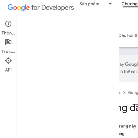
Sản phẩm
Chương 
Google Developer Program
Thông tin
Builders Hub
Các gói và mức giá
GEAR
Câu hỏi t
Trò chuyện
API
bằng AI có thể có l
Tổng quan về Chương trình Nhà phát
triển
Câu hỏi thường gặp về Chương trình
Trang chủ
Goog
Nhà phát triển
Trang đ
Câu hỏi thường gặp về lợi ích của
Chương trình Nhà phát triển
Câu hỏi thường gặp về Diễn đàn dành
cho nhà phát triển
Trên trang này
Câu hỏi thường gặp về Gemini
Lưu trang
Enterprise Agent Ready