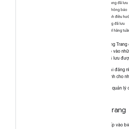
Xoá trang đã lưu
Chính sách nội dung
Nhận thông báo
Điều khoản dịch vụ
Thanh điều hư
Khu vực khả dụng
Trang đã lưu
Email hằng tuầ
Tính năng
Huy hiệu
Tính năng Trang 
Bộ sưu tập
truy cập vào nhữ
Cộng đồng và chương trình
dung đã lưu đượ
Chủ đề tôi quan tâm
Trang đã lưu
Bạn phải đăng n
trình dành cho n
Xem và quản lý d
Lưu trang
Nếu nhấp vào biể