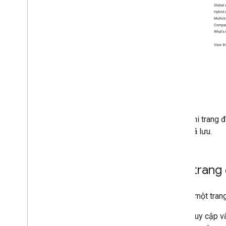
Khi trang 
đã lưu.
Xoá trang 
Để xoá một trang
Truy cập 