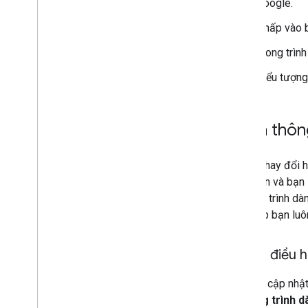
Google.
Nhấp vào b
Trong trìn
Biểu tượng
Nhận thôn
Khi có thay đổi 
xuất bản và bạn
Chương trình dàn
này giúp bạn luô
Thanh điều 
Khi bạn cập nhật
Chương trình d