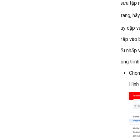
vào bộ sưu tập
Để lưu trang, hã
Truy cập v
Nhấp vào b
Nếu nhấp v
Trong trìn
Chọ
Hình