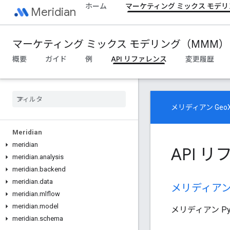
ホーム
マーケティング ミックス モデリ
Meridian
マーケティング ミックス モデリング（MMM）
概要
ガイド
例
API リファレンス
変更履歴
メリディアン Geo
Meridian
meridian
API 
meridian
.
analysis
meridian
.
backend
meridian
.
data
メリディアン 
meridian
.
mlflow
meridian
.
model
メリディアン P
meridian
.
schema