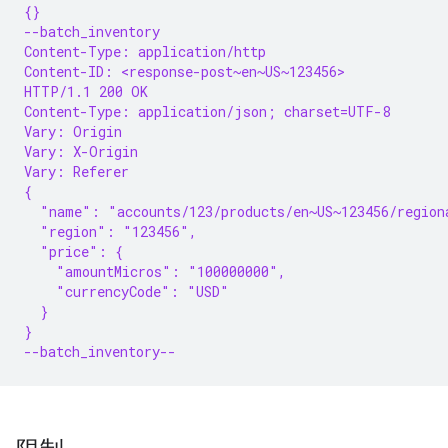
{}
--batch_inventory
Content-Type: application/http
Content-ID: <response-post~en~US~123456>
HTTP/1.1 200 OK
Content-Type: application/json; charset=UTF-8
Vary: Origin
Vary: X-Origin
Vary: Referer
{
  "name": "accounts/123/products/en~US~123456/region
  "region": "123456",
  "price": {
    "amountMicros": "100000000",
    "currencyCode": "USD"
  }
}
--batch_inventory--