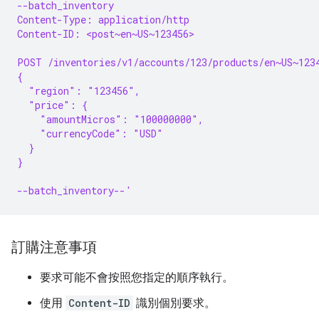
--batch_inventory
Content-Type: application/http
Content-ID: <post~en~US~123456>
POST /inventories/v1/accounts/123/products/en~US~123
{
  "region": "123456",
  "price": {
    "amountMicros": "100000000",
    "currencyCode": "USD"
  }
}
--batch_inventory--'
訂購注意事項
要求可能不會按照您指定的順序執行。
使用
Content-ID
識別個別要求。