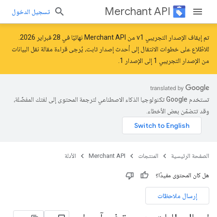
Merchant API
تسجيل الدخول
تم إيقاف الإصدار التجريبي v1 من Merchant API نهائيًا في 28 فبراير 2026.
للاطّلاع على خطوات الانتقال إلى أحدث إصدار ثابت، يُرجى قراءة مقالة
نقل البيانات
من الإصدار التجريبي 1 إلى الإصدار 1
.
تستخدم Google تكنولوجيا الذكاء الاصطناعي لترجمة المحتوى إلى لغتك المفضّلة،
وقد تتضمّن بعض الأخطاء.
الصفحة الرئيسية
المنتجات
Merchant API
الأدلة
هل كان المحتوى مفيدًا؟
إرسال ملاحظات