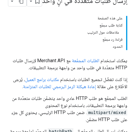
إرسال طلبات متعددة في آنٍ واحد
على هذه الصفحة
كتابة طلب مجمّع
ملاحظات حول الترتيب
قراءة رد مجمّع
الحدود
يمكنك استخدام
الطلبات المجمّعة
مع Merchant API لإرسال طلبات
HTTP متعدّدة في طلب واحد من واجهة برمجة التطبيقات.
إذا كنت تفضّل تجميع الطلبات باستخدام
مكتبات برامج العميل
، يُرجى
الاطّلاع على مقالة
إعادة هيكلة الرمز البرمجي للطلبات المتزامنة
.
الطلب المجمّع هو طلب HTTP عادي واحد يتضمّن طلبات متعدّدة من
واجهة برمجة التطبيقات، باستخدام نوع المحتوى
multipart/mixed
. ضمن طلب HTTP الرئيسي، يحتوي كل جزء
على طلب HTTP مضمّن.
يمكنك إرسال الطلب المجمّع إلى
batchPath
المحدّد لواجهة برمجة