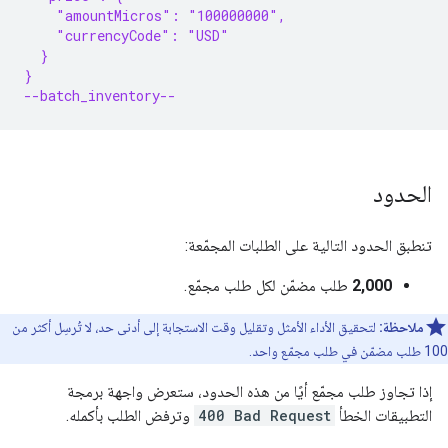
    "amountMicros": "100000000",
    "currencyCode": "USD"
  }
}
--batch_inventory--
الحدود
تنطبق الحدود التالية على الطلبات المجمّعة:
2,000
طلب مضمّن لكل طلب مجمّع.
ملاحظة:
لتحقيق الأداء الأمثل وتقليل وقت الاستجابة إلى أدنى حد، لا تُرسِل أكثر من
100 طلب مضمّن في طلب مجمّع واحد.
إذا تجاوز طلب مجمّع أيًا من هذه الحدود، ستعرض واجهة برمجة
التطبيقات الخطأ
400 Bad Request
وترفض الطلب بأكمله.