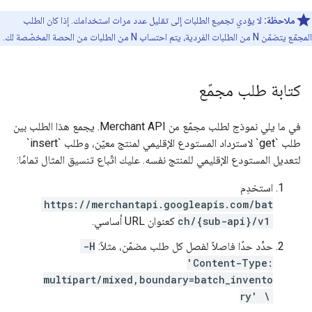
ملاحظة:
لا يؤدي تجميع الطلبات إلى تقليل عدد مرات استخدامك. إذا كان الطلب
المجمّع يتضمّن N من الطلبات الفردية، يتم احتساب N من الطلبات من الحصة المخصّصة لك.
كتابة طلب مجمّع
في ما يلي نموذج لطلب مجمّع من Merchant API. يجمع هذا الطلب بين
طلب `get` لاسترداد المستودع الإقليمي لمنتج معيّن، وطلب `insert`
لتعديل المستودع الإقليمي للمنتج نفسه. عليك اتّباع تنسيق المثال تمامًا:
استخدِم
https://merchantapi.googleapis.com/bat
ch/{sub-api}/v1
كعنوان URL أساسي.
حدِّد حدًا فاصلاً لفصل كل طلب مضمّن، مثلاً:
-H
'Content-Type:
multipart/mixed,boundary=batch_invento
ry' \