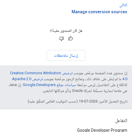
التالي
Manage conversion sources
هل كان المحتوى مفيدًا؟
إرسال ملاحظات
إنّ محتوى هذه الصفحة مرخّص بموجب
ترخيص Creative Commons Attribution
4.0‏
ما لم يُنصّ على خلاف ذلك، ونماذج الرموز مرخّصة بموجب
ترخيص Apache 2.0‏
.
للاطّلاع على التفاصيل، يُرجى مراجعة
سياسات موقع Google Developers‏
. إنّ Java
هي علامة تجارية مسجَّلة لشركة Oracle و/أو شركائها التابعين.
تاريخ التعديل الأخير: 2026-07-19 (حسب التوقيت العالمي المتفَّق عليه)
التفاعل
Google Developer Program