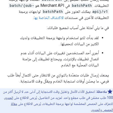
التطبيقات.
batchPath
في Merchant API هو
batch/{sub-
api}/v1
. يمكنك العثور على
batchPath
لواجهات برمجة
التطبيقات الأخرى في مستندات
الاكتشاف الخاصة بها
.
في ما يلي أمثلة على أسباب تجميع طلباتك:
لقد بدأت للتو استخدام واجهة برمجة التطبيقات ولديك
الكثير من البيانات لتحميلها.
أجرى أحد المستخدمين تغييرات على البيانات أثناء عدم
اتصال تطبيقك بالإنترنت، ويحتاج تطبيقك إلى مزامنة
البيانات المحلّية مع الخادم.
يمنعك إرسال طلبات متعدّدة بالتوازي من الانتظار حتى اكتمال أبطأ طلب
فرعي، ما يحسّن أوقات استجابة الخادم ويقلّل وقت الاستجابة.
ملاحظة:
لتحقيق الأداء الأمثل وتقليل وقت الاستجابة إلى أدنى حد، لا تُرسِل أكثر من
100 طلب مضمّن في طلب مجمّع واحد. لمزيد من التفاصيل، يُرجى الاطّلاع على
الحدود
.
للتعرّف على الحصص المخصّصة لواجهة برمجة التطبيقات، يُرجى الاطّلاع على
مقالة
الحصص والحدود
.