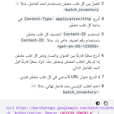
افصل بين كل طلب مضمّن باستخدام الحد الفاصل، مثلاً:
-
.
-batch_inventory
أدرِج
Content-Type: application/http
في
بداية كل طلب مضمّن.
استخدِم
Content-ID
لتصنيف كل طلب مضمّن
باستخدام رقم تعريف خاص بك. مثلاً:
Content-ID:
.
<get~en~US~123456>
أدرِج سطرًا فارغًا بين العنوان والمسار ونص كل طلب مضمّن.
إذا لم يكن الطلب المضمّن يتضمّن نصًا، اترك سطرًا فارغًا قبل
الحد الفاصل التالي.
لا تُدرِج عنوان URL الأساسي في كل طلب مضمّن فردي.
اختم الطلب الرئيسي بحد فاصل نهائي، مثلاً:
--
.
batch_inventory–
curl https://merchantapi.googleapis.com/batch/invent
-H 'Authorization: Bearer 
{ACCESS_TOKEN}
' \