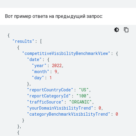
Вот пример ответа на предыдущий запрос:
{
"results"
:
[
{
"competitiveVisibilityBenchmarkView"
:
{
"date"
:
{
"year"
:
2022
,
"month"
:
9
,
"day"
:
1
},
"reportCountryCode"
:
"US"
,
"reportCategoryId"
:
"100"
,
"trafficSource"
:
"ORGANIC"
,
"yourDomainVisibilityTrend"
:
0
,
"categoryBenchmarkVisibilityTrend"
:
0
}
},
{