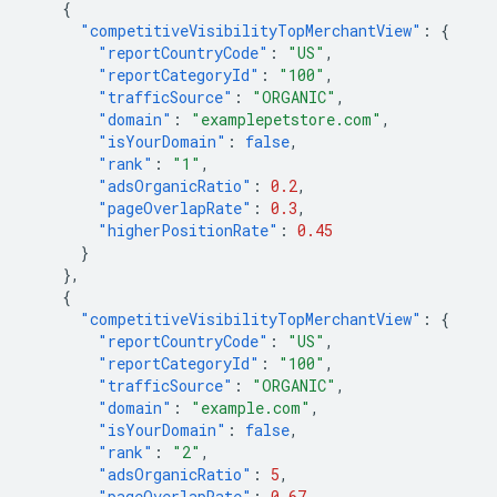
{
"competitiveVisibilityTopMerchantView"
:
{
"reportCountryCode"
:
"US"
,
"reportCategoryId"
:
"100"
,
"trafficSource"
:
"ORGANIC"
,
"domain"
:
"examplepetstore.com"
,
"isYourDomain"
:
false
,
"rank"
:
"1"
,
"adsOrganicRatio"
:
0.2
,
"pageOverlapRate"
:
0.3
,
"higherPositionRate"
:
0.45
}
},
{
"competitiveVisibilityTopMerchantView"
:
{
"reportCountryCode"
:
"US"
,
"reportCategoryId"
:
"100"
,
"trafficSource"
:
"ORGANIC"
,
"domain"
:
"example.com"
,
"isYourDomain"
:
false
,
"rank"
:
"2"
,
"adsOrganicRatio"
:
5
,
"pageOverlapRate"
:
0.67
,