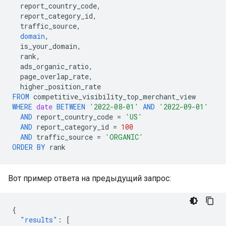
report_country_code
,
report_category_id
,
traffic_source
,
domain
,
is_your_domain
,
rank
,
ads_organic_ratio
,
page_overlap_rate
,
higher_position_rate
FROM
competitive_visibility_top_merchant_view
WHERE
date
BETWEEN
'2022-08-01'
AND
'2022-09-01'
AND
report_country_code
=
'US'
AND
report_category_id
=
100
AND
traffic_source
=
'ORGANIC'
ORDER
BY
rank
Вот пример ответа на предыдущий запрос:
{
"results"
:
[