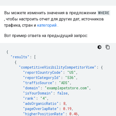
Вы можете изменить значения в предложении
WHERE
, чтобы настроить отчет для других дат, источников
трафика, стран и
категорий
.
Вот пример ответа на предыдущий запрос:
{
"results"
:
[
{
"competitiveVisibilityCompetitorView"
:
{
"reportCountryCode"
:
"US"
,
"reportCategoryId"
:
"536"
,
"trafficSource"
:
"ADS"
,
"domain"
:
"examplepetstore.com"
,
"isYourDomain"
:
false
,
"rank"
:
"4"
,
"adsOrganicRatio"
:
8
,
"pageOverlapRate"
:
0.19
,
"higherPositionRate"
:
0.46
,