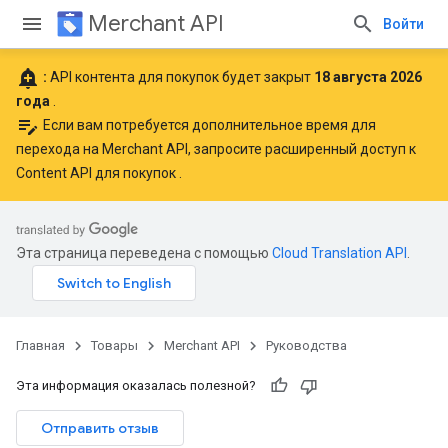
Merchant API
Войти
add_alert
:
API контента для покупок будет закрыт
18 августа 2026
года
.
edit_note
Если вам потребуется дополнительное время для
перехода на Merchant API,
запросите расширенный доступ к
Content API для покупок
.
Эта страница переведена с помощью
Cloud Translation API
.
Главная
Товары
Merchant API
Руководства
Эта информация оказалась полезной?
Отправить отзыв