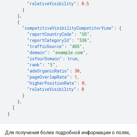
"relativeVisibility"
:
0.5
}
},
{
"competitiveVisibilityCompetitorView"
:
{
"reportCountryCode"
:
"US"
,
"reportCategoryId"
:
"536"
,
"trafficSource"
:
"ADS"
,
"domain"
:
"example.com"
,
"isYourDomain"
:
true
,
"rank"
:
"5"
,
"adsOrganicRatio"
:
30
,
"pageOverlapRate"
:
1
,
"higherPositionRate"
:
0
,
"relativeVisibility"
:
0
}
},
]
}
Для получения более подробной информации о полях,