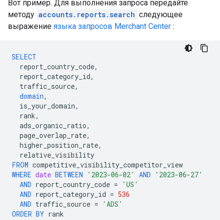
Вот пример. Для выполнения запроса передайте
методу
accounts.reports.search
следующее
выражение
языка запросов Merchant Center
:
SELECT
report_country_code
,
report_category_id
,
traffic_source
,
domain
,
is_your_domain
,
rank
,
ads_organic_ratio
,
page_overlap_rate
,
higher_position_rate
,
relative_visibility
FROM
competitive_visibility_competitor_view
WHERE
date
BETWEEN
'2023-06-02'
AND
'2023-06-27'
AND
report_country_code
=
'US'
AND
report_category_id
=
536
AND
traffic_source
=
'ADS'
ORDER
BY
rank