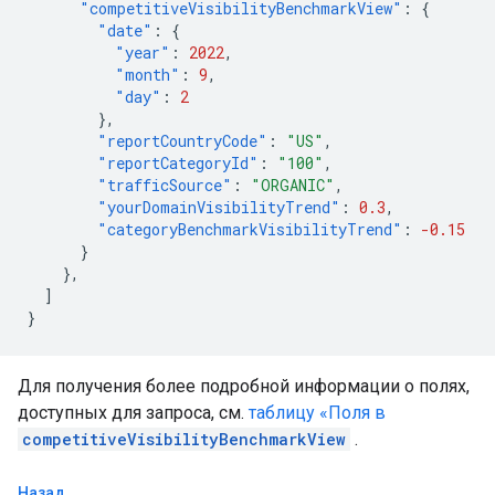
"competitiveVisibilityBenchmarkView"
:
{
"date"
:
{
"year"
:
2022
,
"month"
:
9
,
"day"
:
2
},
"reportCountryCode"
:
"US"
,
"reportCategoryId"
:
"100"
,
"trafficSource"
:
"ORGANIC"
,
"yourDomainVisibilityTrend"
:
0.3
,
"categoryBenchmarkVisibilityTrend"
:
-0.15
}
},
]
}
Для получения более подробной информации о полях,
доступных для запроса, см.
таблицу «Поля в
competitiveVisibilityBenchmarkView
.
Назад