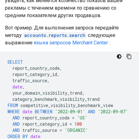
увидеть, как меняется количество показов вашей
рекламы с течением времени по сравнению со
средним показателем других продавцов.
Вот пример. Для выполнения запроса передайте
методу
accounts.reports.search
следующее
выражение
языка запросов Merchant Center
:
SELECT
report_country_code
,
report_category_id
,
traffic_source
,
date
,
your_domain_visibility_trend
,
category_benchmark_visibility_trend
FROM
competitive_visibility_benchmark_view
WHERE
date
BETWEEN
'2022-09-01'
AND
'2022-09-07'
AND
report_country_code
=
'US'
AND
report_category_id
=
100
AND
traffic_source
=
'ORGANIC'
ORDER
BY
date