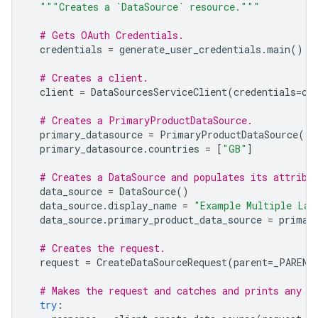
"""Creates a `DataSource` resource."""
# Gets OAuth Credentials.
credentials
=
generate_user_credentials
.
main
()
# Creates a client.
client
=
DataSourcesServiceClient
(
credentials
=
cr
# Creates a PrimaryProductDataSource.
primary_datasource
=
PrimaryProductDataSource
()
primary_datasource
.
countries
=
[
"GB"
]
# Creates a DataSource and populates its attribu
data_source
=
DataSource
()
data_source
.
display_name
=
"Example Multiple Lan
data_source
.
primary_product_data_source
=
primar
# Creates the request.
request
=
CreateDataSourceRequest
(
parent
=
_PARENT
# Makes the request and catches and prints any e
try
: