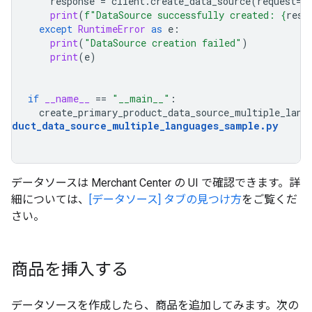
response
=
client
.
create_data_source
(
request
=
r
print
(
f
"DataSource successfully created: 
{
resp
except
RuntimeError
as
e
:
print
(
"DataSource creation failed"
)
print
(
e
)
if
__name__
==
"__main__"
:
create_primary_product_data_source_multiple_lang
product_data_source_multiple_languages_sample
.
py
データソースは Merchant Center の UI で確認できます。詳
細については、
[データソース] タブの見つけ方
をご覧くだ
さい。
商品を挿入する
データソースを作成したら、商品を追加してみます。次の