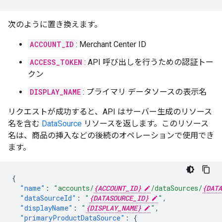
次のように置き換えます。
ACCOUNT_ID
: Merchant Center ID
ACCESS_TOKEN
: API 呼び出しを行うための認証トー
クン
DISPLAY_NAME
: プライマリ データソースの表示名
リクエストが成功すると、API はサーバー生成のリソース
名を含む
DataSource
リソースを返します。このリソース
名は、商品の挿入などの後続のオペレーションで使用でき
ます。
{
"name"
:
"accounts/
{ACCOUNT_ID}
/dataSources/
{DATA
"dataSourceId"
:
"
{DATASOURCE_ID}
"
,
"displayName"
:
"
{DISPLAY_NAME}
"
,
"primaryProductDataSource"
:
{