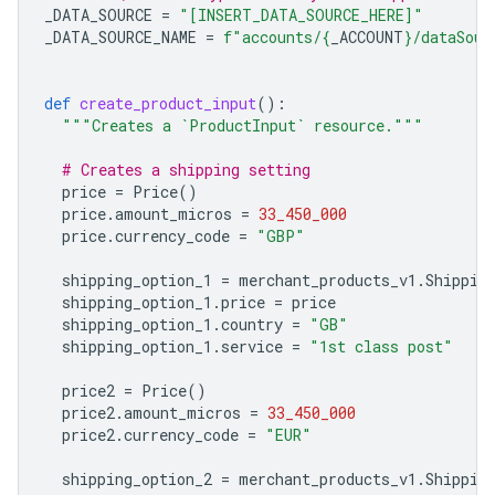
_DATA_SOURCE
=
"[INSERT_DATA_SOURCE_HERE]"
_DATA_SOURCE_NAME
=
f
"accounts/
{
_ACCOUNT
}
/dataSour
def
create_product_input
():
"""Creates a `ProductInput` resource."""
# Creates a shipping setting
price
=
Price
()
price
.
amount_micros
=
33_450_000
price
.
currency_code
=
"GBP"
shipping_option_1
=
merchant_products_v1
.
Shippin
shipping_option_1
.
price
=
price
shipping_option_1
.
country
=
"GB"
shipping_option_1
.
service
=
"1st class post"
price2
=
Price
()
price2
.
amount_micros
=
33_450_000
price2
.
currency_code
=
"EUR"
shipping_option_2
=
merchant_products_v1
.
Shippin