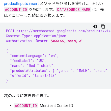
productInputs.insert
メソッド呼び出しを実行し、正しい
ACCOUNT_ID
を指定します。
DATASOURCE_NAME
は、先
ほどコピーした値に置き換えます。
POST https://merchantapi.googleapis.com/products/v1/
Content-Type: application/json
Authorization: Bearer 
{ACCESS_TOKEN}
{
  "contentLanguage": "en",
  "feedLabel": "US",
  "name": "Red T-shirt",
  "productAttributes": { "gender": "MALE", "brand":
  "offerId": "tshirt-123"
}
次のように置き換えます。
ACCOUNT_ID
: Merchant Center ID