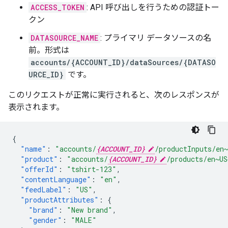
ACCESS_TOKEN
: API 呼び出しを行うための認証トー
クン
DATASOURCE_NAME
: プライマリ データソースの名
前。形式は
accounts/{ACCOUNT_ID}/dataSources/{DATASO
URCE_ID}
です。
このリクエストが正常に実行されると、次のレスポンスが
表示されます。
{
"name"
:
"accounts/
{ACCOUNT_ID}
/productInputs/en
"product"
:
"accounts/
{ACCOUNT_ID}
/products/en~US
"offerId"
:
"tshirt-123"
,
"contentLanguage"
:
"en"
,
"feedLabel"
:
"US"
,
"productAttributes"
:
{
"brand"
:
"New brand"
,
"gender"
:
"MALE"