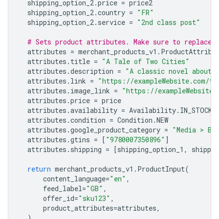
shipping_option_2
.
price
=
price2
shipping_option_2
.
country
=
"FR"
shipping_option_2
.
service
=
"2nd class post"
# Sets product attributes. Make sure to replace 
attributes
=
merchant_products_v1
.
ProductAttribu
attributes
.
title
=
"A Tale of Two Cities"
attributes
.
description
=
"A classic novel about 
attributes
.
link
=
"https://exampleWebsite.com/ta
attributes
.
image_link
=
"https://exampleWebsite.
attributes
.
price
=
price
attributes
.
availability
=
Availability
.
IN_STOCK
attributes
.
condition
=
Condition
.
NEW
attributes
.
google_product_category
=
"Media > Bo
attributes
.
gtins
=
[
"9780007350896"
]
attributes
.
shipping
=
[
shipping_option_1
,
shippin
return
merchant_products_v1
.
ProductInput
(
content_language
=
"en"
,
feed_label
=
"GB"
,
offer_id
=
"sku123"
,
product_attributes
=
attributes
,
)