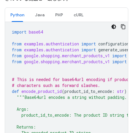
Python
Java
PHP
cURL
import
base64
from
examples.authentication
import
configuration
from
examples.authentication
import
generate_user_
from
google.shopping.merchant_products_v1
import
G
from
google.shopping.merchant_products_v1
import
P
# This is needed for base64url encoding if product
# characters such as forward slashes.
def
encode_product_id
(
product_id_to_encode
:
str
)
-
"""Base64url encodes a string without padding.
  Args:
    product_id_to_encode: The product ID string to
  Returns:
    The encoded product ID string.