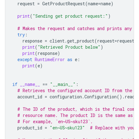
request
=
GetProductRequest
(
name
=
name
)
print
(
"Sending get product request:"
)
# Makes the request and catches and prints any e
try
:
response
=
client
.
get_product
(
request
=
request
)
print
(
"Retrieved Product below"
)
print
(
response
)
except
RuntimeError
as
e
:
print
(
e
)
if
__name__
==
"__main__"
:
# Retrieves the configured account ID from the c
account_id
=
configuration
.
Configuration
()
.
read_
# The ID of the product, which is the final comp
# resource name. The product ID is the same as t
# For example, `en~US~sku123`.
product_id
=
"en~US~sku123"
# Replace with your