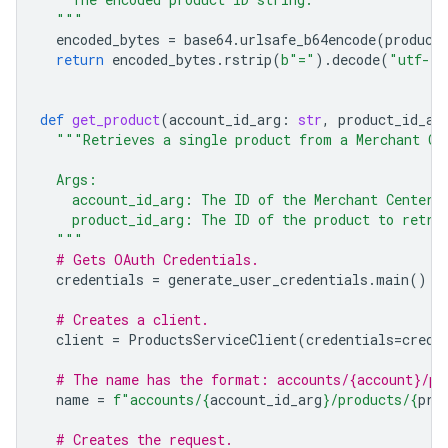
  """
encoded_bytes
=
base64
.
urlsafe_b64encode
(
product
return
encoded_bytes
.
rstrip
(
b
"="
)
.
decode
(
"utf-8"
def
get_product
(
account_id_arg
:
str
,
product_id_ar
"""Retrieves a single product from a Merchant Ce
  Args:
    account_id_arg: The ID of the Merchant Center 
    product_id_arg: The ID of the product to retri
  """
# Gets OAuth Credentials.
credentials
=
generate_user_credentials
.
main
()
# Creates a client.
client
=
ProductsServiceClient
(
credentials
=
crede
# The name has the format: accounts/{account}/pr
name
=
f
"accounts/
{
account_id_arg
}
/products/
{
pro
# Creates the request.