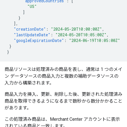
"approvedCountries"
:
[
"US"
]
}
],
"creationDate"
:
"2024-05-20T10:00:00Z"
,
"lastUpdateDate"
:
"2024-05-20T10:05:00Z"
,
"googleExpirationDate"
:
"2024-06-19T10:05:00Z"
}
}
商品リソースは処理済みの商品を表し、通常は 1 つのメイ
ン データソースの商品入力と複数の補助データソースの
入力から構築されます。
商品入力を挿入、更新、削除した後、更新された処理済み
商品を取得できるようになるまで数秒から数分かかること
があります。
この処理済み商品は、Merchant Center アカウントに表示
されている商品と一致します。