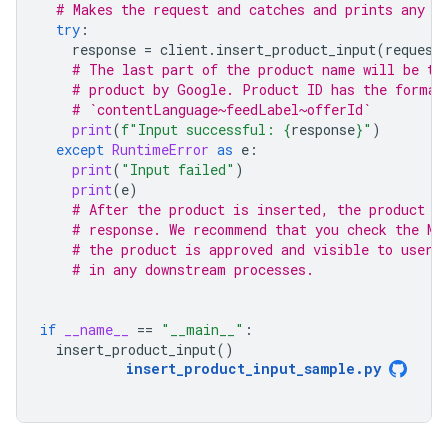
# Makes the request and catches and prints any e
try
:
response
=
client
.
insert_product_input
(
request
# The last part of the product name will be th
# product by Google. Product ID has the format
# `contentLanguage~feedLabel~offerId`
print
(
f
"Input successful: 
{
response
}
"
)
except
RuntimeError
as
e
:
print
(
"Input failed"
)
print
(
e
)
# After the product is inserted, the product I
# response. We recommend that you check the Me
# the product is approved and visible to users
# in any downstream processes.
if
__name__
==
"__main__"
:
insert_product_input
()
insert_product_input_sample
.
py