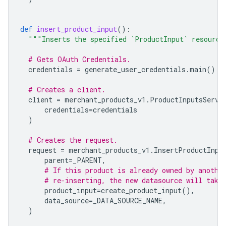
def
insert_product_input
():
"""Inserts the specified `ProductInput` resource
# Gets OAuth Credentials.
credentials
=
generate_user_credentials
.
main
()
# Creates a client.
client
=
merchant_products_v1
.
ProductInputsServi
credentials
=
credentials
)
# Creates the request.
request
=
merchant_products_v1
.
InsertProductInpu
parent
=
_PARENT
,
# If this product is already owned by anothe
# re-inserting, the new datasource will take
product_input
=
create_product_input
(),
data_source
=
_DATA_SOURCE_NAME
,
)