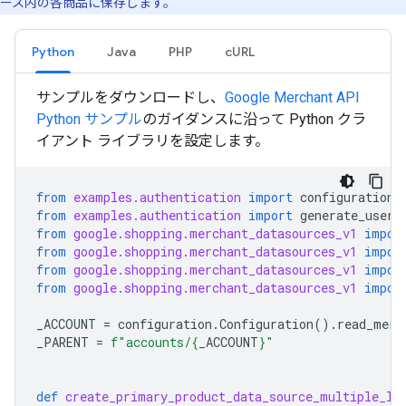
ース内の各商品に保存します。
Python
Java
PHP
cURL
サンプルをダウンロードし、
Google Merchant API
Python サンプル
のガイダンスに沿って Python クラ
イアント ライブラリを設定します。
from
examples.authentication
import
configuration
from
examples.authentication
import
generate_user_
from
google.shopping.merchant_datasources_v1
impor
from
google.shopping.merchant_datasources_v1
impor
from
google.shopping.merchant_datasources_v1
impor
from
google.shopping.merchant_datasources_v1
impor
_ACCOUNT
=
configuration
.
Configuration
()
.
read_merc
_PARENT
=
f
"accounts/
{
_ACCOUNT
}
"
def
create_primary_product_data_source_multiple_la