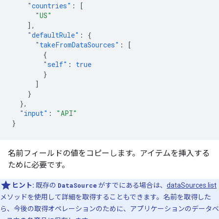
"countries"
:
[
"US"
],
"defaultRule"
:
{
"takeFromDataSources"
:
[
{
"self"
:
true
}
]
}
},
"input"
:
"API"
}
名前フィールドの値をコピーします。アイテムを挿入する
ために必要です。
ヒント:
既存の
DataSource
がすでにある場合は、
dataSources.list
メソッドを使用して詳細を取得することもできます。名前を取得した
ら、今後の取得オペレーションのために、アプリケーションのデータベ