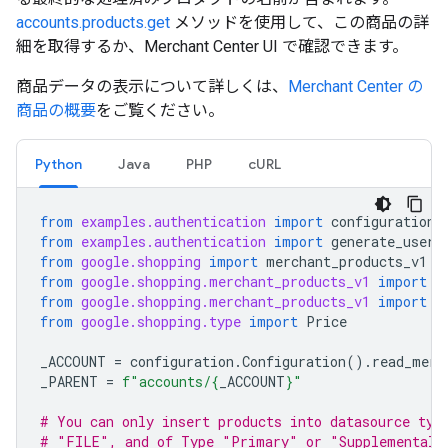
accounts.products.get
メソッドを使用して、この商品の詳
細を取得するか、Merchant Center UI で確認できます。
商品データの表示について詳しくは、
Merchant Center の
商品の概要
をご覧ください。
Python
Java
PHP
cURL
from
examples.authentication
import
configuration
from
examples.authentication
import
generate_user_
from
google.shopping
import
merchant_products_v1
from
google.shopping.merchant_products_v1
import
A
from
google.shopping.merchant_products_v1
import
C
from
google.shopping.type
import
Price
_ACCOUNT
=
configuration
.
Configuration
()
.
read_merc
_PARENT
=
f
"accounts/
{
_ACCOUNT
}
"
# You can only insert products into datasource typ
# "FILE", and of Type "Primary" or "Supplemental.