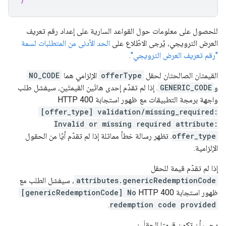
للحصول على معلومات حول القواعد السارية على إعداد رقم تعريف
العرض الترويجي، يُرجى الاطّلاع على
الحد الأدنى من المتطلبات لسمة
"رقم تعريف العرض الترويجي"
.
القيمتان الصالحتان لحقل
offerType
الإلزامي هما
NO_CODE
و
GENERIC_CODE
. إذا لم تقدّم إحدى هاتَين القيمتَين، سيفشل طلب
واجهة برمجة التطبيقات مع ظهور استجابة HTTP 400
[offer_type] validation/missing_required:
Invalid or missing required attribute:
offer_type
. تظهر رسالة خطأ مماثلة إذا لم تقدّم أيًا من الحقول
الإلزامية.
إذا لم تقدّم قيمة للحقل
attributes.genericRedemptionCode
، سيفشل الطلب مع
ظهور استجابة HTTP 400
[genericRedemptionCode] No
.
redemption code provided
يجب أن تكون قيمتا الحقلَين