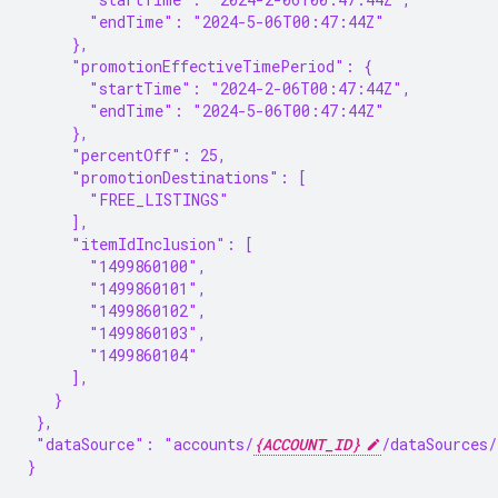
       "endTime": "2024-5-06T00:47:44Z"
     },
     "promotionEffectiveTimePeriod": {
       "startTime": "2024-2-06T00:47:44Z",
       "endTime": "2024-5-06T00:47:44Z"
     },
     "percentOff": 25,
     "promotionDestinations": [
       "FREE_LISTINGS"
     ],
     "itemIdInclusion": [
       "1499860100",
       "1499860101",
       "1499860102",
       "1499860103",
       "1499860104"
     ],
   }
 },
 "dataSource": "accounts/
{ACCOUNT_ID}
/dataSources/
}