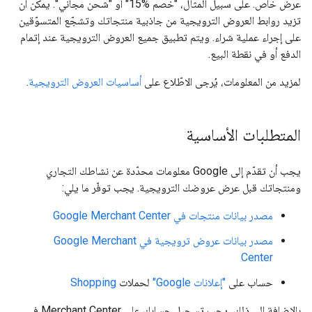
عرض خاص. على سبيل المثال، "خصم ‎15%" أو "شحن مجاني". يمكن أن
تزيد روابط العروض الترويجية من جاذبية منتجاتك وتشجّع المتسوّقين
على إجراء عملية شراء. ويتم تطبيق جميع العروض الترويجية عند إتمام
الدفع أو في نقطة البيع.
لمزيد من المعلومات، يُرجى الاطّلاع على
أساسيات العروض الترويجية
.
المتطلبات الأساسية
يجب أن تقدّم إلى Google معلومات محدّدة عن نشاطك التجاري
ومنتجاتك قبل عرض عروضك الترويجية. يجب توفّر ما يلي:
مصدر بيانات منتجات في Google Merchant Center
مصدر بيانات عروض ترويجية في Google Merchant
Center
حساب على
"إعلانات Google"
لحملات
Shopping
بالإضافة إلى ذلك، يجب تسجيل حسابك على Merchant Center في