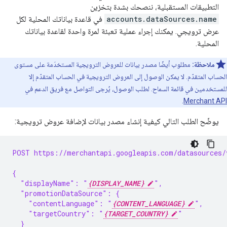
التطبيقات المستقبلية، ننصحك بشدة بتخزين
accounts.dataSources.name
في قاعدة بياناتك المحلية لكل
عرض ترويجي. يمكنك إجراء عملية تعبئة لمرة واحدة لقاعدة بياناتك
المحلية.
ملاحظة:
مطلوب أيضًا مصدر بيانات للعروض الترويجية المستخدَمة على مستوى
الحساب المتقدّم. لا يمكن الوصول إلى العروض الترويجية في الحساب المتقدّم إلا
للمستخدمين في قائمة السماح. لطلب الوصول، يُرجى التواصل مع فريق الدعم في
.
Merchant API
يوضّح الطلب التالي كيفية إنشاء مصدر بيانات لإضافة عروض ترويجية:
POST https://merchantapi.googleapis.com/datasources/
{
  "displayName": "
{DISPLAY_NAME}
",
  "promotionDataSource": {
    "contentLanguage": "
{CONTENT_LANGUAGE}
",
    "targetCountry": "
{TARGET_COUNTRY}
"
  }