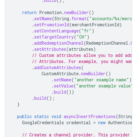
.
build
();
return
Promotion
.
newBuilder
()
.
setName
(
String
.
format
(
"accounts/%s/merch
.
setPromotionId
(
merchantPromotionId
)
.
setContentLanguage
(
"fr"
)
.
setTargetCountry
(
"CH"
)
.
addRedemptionChannel
(
RedemptionChannel
.
ON
.
setAttributes
(
attributes
)
// Custom attributes allow you to add addi
// Attributes. For example, you might want
.
addCustomAttributes
(
CustomAttribute
.
newBuilder
()
.
setName
(
"another example name"
)
.
setValue
(
"another example value"
)
.
build
())
.
build
();
}
public
static
void
asyncInsertPromotions
(
String
GoogleCredentials
credential
=
new
Authenticat
// Creates a channel provider. This provider m