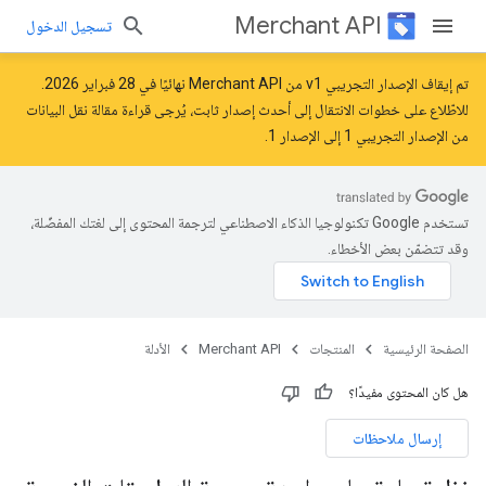
Merchant API
تسجيل الدخول
تم إيقاف الإصدار التجريبي v1 من Merchant API نهائيًا في 28 فبراير 2026.
للاطّلاع على خطوات الانتقال إلى أحدث إصدار ثابت، يُرجى قراءة مقالة
نقل البيانات
من الإصدار التجريبي 1 إلى الإصدار 1
.
تستخدم Google تكنولوجيا الذكاء الاصطناعي لترجمة المحتوى إلى لغتك المفضّلة،
وقد تتضمّن بعض الأخطاء.
الصفحة الرئيسية
المنتجات
Merchant API
الأدلة
هل كان المحتوى مفيدًا؟
إرسال ملاحظات