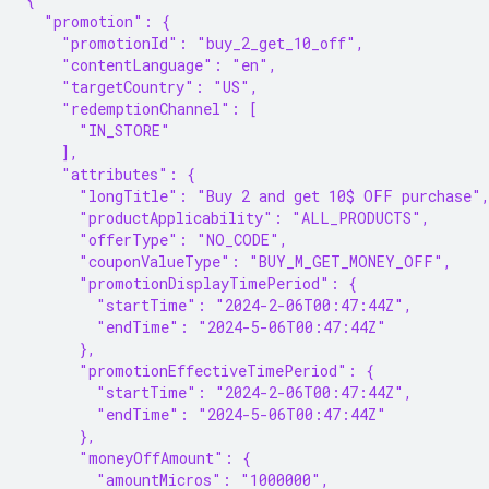
  "promotion": {
    "promotionId": "buy_2_get_10_off",
    "contentLanguage": "en",
    "targetCountry": "US",
    "redemptionChannel": [
      "IN_STORE"
    ],
    "attributes": {
      "longTitle": "Buy 2 and get 10$ OFF purchase"
      "productApplicability": "ALL_PRODUCTS",
      "offerType": "NO_CODE",
      "couponValueType": "BUY_M_GET_MONEY_OFF",
      "promotionDisplayTimePeriod": {
        "startTime": "2024-2-06T00:47:44Z",
        "endTime": "2024-5-06T00:47:44Z"
      },
      "promotionEffectiveTimePeriod": {
        "startTime": "2024-2-06T00:47:44Z",
        "endTime": "2024-5-06T00:47:44Z"
      },
      "moneyOffAmount": {
        "amountMicros": "1000000",