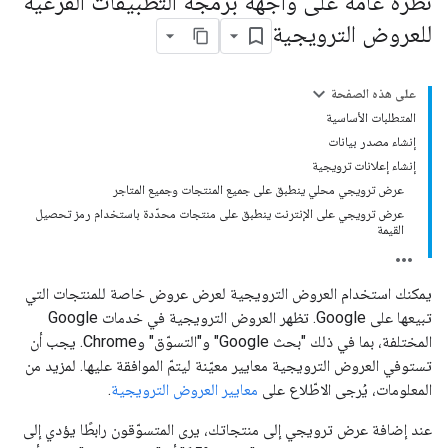
نظرة عامة على واجهة برمجة التطبيقات الفرعية
للعروض الترويجية
على هذه الصفحة
المتطلبات الأساسية
إنشاء مصدر بيانات
إنشاء إعلانات ترويجية
عرض ترويجي محلي ينطبق على جميع المنتجات وجميع المتاجر
عرض ترويجي على الإنترنت ينطبق على منتجات محدّدة باستخدام رمز تحصيل
القيمة
يمكنك استخدام العروض الترويجية لعرض عروض خاصة للمنتجات التي
تبيعها على Google. تظهر العروض الترويجية في خدمات Google
المختلفة، بما في ذلك "بحث Google" و"التسوّق" وChrome. يجب أن
تستوفي العروض الترويجية معايير معيّنة ليتمّ الموافقة عليها. لمزيد من
المعلومات، يُرجى الاطّلاع على
معايير العروض الترويجية
.
عند إضافة عرض ترويجي إلى منتجاتك، يرى المتسوّقون رابطًا يؤدي إلى