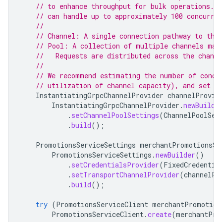
// to enhance throughput for bulk operations. E
// can handle up to approximately 100 concurre
//
// Channel: A single connection pathway to the
// Pool: A collection of multiple channels man
//   Requests are distributed across the channe
//
// We recommend estimating the number of concu
// utilization of channel capacity), and set t
InstantiatingGrpcChannelProvider
channelProvid
InstantiatingGrpcChannelProvider
.
newBuilde
.
setChannelPoolSettings
(
ChannelPoolSet
.
build
();
PromotionsServiceSettings
merchantPromotionsSe
PromotionsServiceSettings
.
newBuilder
()
.
setCredentialsProvider
(
FixedCredentia
.
setTransportChannelProvider
(
channelPr
.
build
();
try
(
PromotionsServiceClient
merchantPromotion
PromotionsServiceClient
.
create
(
merchantPro