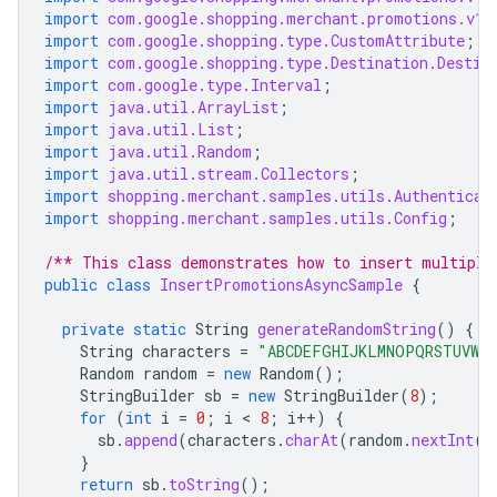
import
com.google.shopping.merchant.promotions.v1.
import
com.google.shopping.type.CustomAttribute
;
import
com.google.shopping.type.Destination.Destin
import
com.google.type.Interval
;
import
java.util.ArrayList
;
import
java.util.List
;
import
java.util.Random
;
import
java.util.stream.Collectors
;
import
shopping.merchant.samples.utils.Authenticat
import
shopping.merchant.samples.utils.Config
;
/** This class demonstrates how to insert multiple
public
class
InsertPromotionsAsyncSample
{
private
static
String
generateRandomString
()
{
String
characters
=
"ABCDEFGHIJKLMNOPQRSTUVWXY
Random
random
=
new
Random
();
StringBuilder
sb
=
new
StringBuilder
(
8
);
for
(
int
i
=
0
;
i
 < 
8
;
i
++
)
{
sb
.
append
(
characters
.
charAt
(
random
.
nextInt
(
c
}
return
sb
.
toString
();