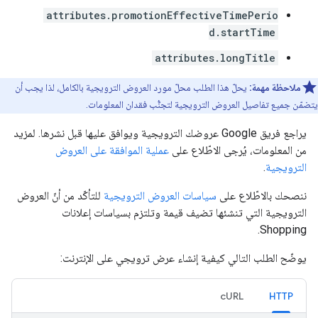
attributes.promotionEffectiveTimePerio
d.startTime
attributes.longTitle
ملاحظة مهمة:
يحلّ هذا الطلب محلّ مورد العروض الترويجية بالكامل، لذا يجب أن
يتضمّن جميع تفاصيل العروض الترويجية لتجنُّب فقدان المعلومات.
يراجع فريق Google عروضك الترويجية ويوافق عليها قبل نشرها. لمزيد
من المعلومات، يُرجى الاطّلاع على
عملية الموافقة على العروض
الترويجية
.
ننصحك بالاطّلاع على
سياسات العروض الترويجية
للتأكّد من أنّ العروض
الترويجية التي تنشئها تضيف قيمة وتلتزم بسياسات إعلانات
Shopping.
يوضّح الطلب التالي كيفية إنشاء عرض ترويجي على الإنترنت:
cURL
HTTP