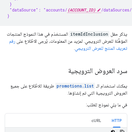
 }
 "dataSource": "accounts/
{ACCOUNT_ID}
/dataSources/
}
يذكر حقل
itemIdInclusion
المستخدَم في هذا النموذج المنتجات
المؤهَّلة للعرض الترويجي. لمزيد من المعلومات، يُرجى الاطّلاع على
رقم
تعريف المنتج للعرض الترويجي
.
سرد العروض الترويجية
يمكنك استخدام الـ
promotions.list
طريقة للاطّلاع على جميع
العروض الترويجية التي تم إنشاؤها.
في ما يلي نموذج للطلب:
cURL
HTTP