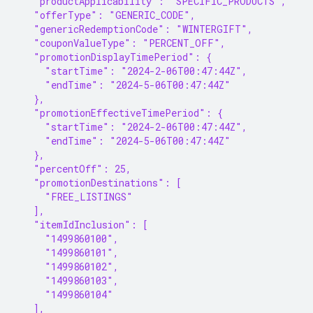
   "productApplicability": "SPECIFIC_PRODUCTS",
   "offerType": "GENERIC_CODE",
   "genericRedemptionCode": "WINTERGIFT",
   "couponValueType": "PERCENT_OFF",
   "promotionDisplayTimePeriod": {
     "startTime": "2024-2-06T00:47:44Z",
     "endTime": "2024-5-06T00:47:44Z"
   },
   "promotionEffectiveTimePeriod": {
     "startTime": "2024-2-06T00:47:44Z",
     "endTime": "2024-5-06T00:47:44Z"
   },
   "percentOff": 25,
   "promotionDestinations": [
     "FREE_LISTINGS"
   ],
   "itemIdInclusion": [
     "1499860100",
     "1499860101",
     "1499860102",
     "1499860103",
     "1499860104"
   ],