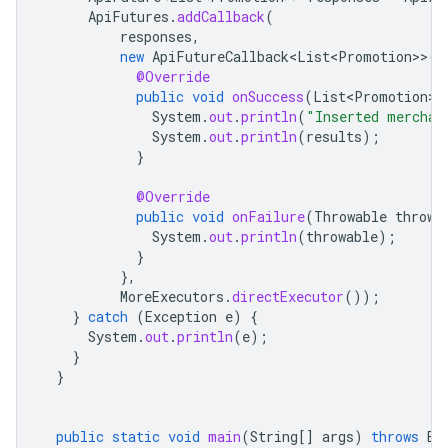
ApiFutures
.
addCallback
(
responses
,
new
ApiFutureCallback<List<Promotion>
>
()
@Override
public
void
onSuccess
(
List<Promotion>
System
.
out
.
println
(
"Inserted merchan
System
.
out
.
println
(
results
);
}
@Override
public
void
onFailure
(
Throwable
throwa
System
.
out
.
println
(
throwable
);
}
},
MoreExecutors
.
directExecutor
());
}
catch
(
Exception
e
)
{
System
.
out
.
println
(
e
);
}
}
public
static
void
main
(
String
[]
args
)
throws
Ex