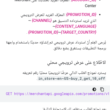
Center
{PROMOTION_ID}
: المعرّف الفريد للعرض الترويجي
الذي تريد استرداده التنسيق هو
{CHANNEL}
~
~
{CONTENT_LANGUAGE}
.
{PROMOTION_ID}
~
{TARGET_COUNTRY}
يُرجى العِلم أنّ استرداد عرض ترويجي تم إنشاؤه حديثًا باستخدام واجهة
برمجة التطبيقات يستغرق بضع دقائق.
الاطّلاع على عرض ترويجي محلي
يسترد نموذج الطلب التالي عرضًا ترويجيًا محليًا رقم تعريفه
.
in_store~en~US~buy_2_get_10_off
GET https://merchantapi.googleapis.com/promotions/v1
بعد نجاح الطلب، ستظهر لك الاستجابة التالية: