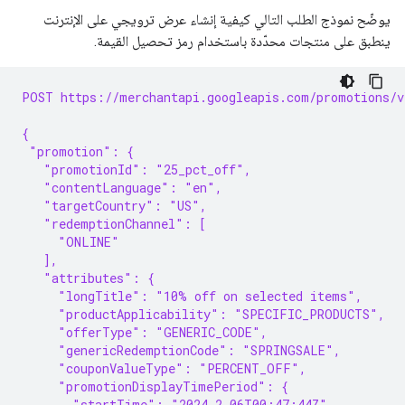
يوضّح نموذج الطلب التالي كيفية إنشاء عرض ترويجي على الإنترنت
ينطبق على منتجات محدّدة باستخدام رمز تحصيل القيمة.
POST https://merchantapi.googleapis.com/promotions/v
{
 "promotion": {
   "promotionId": "25_pct_off",
   "contentLanguage": "en",
   "targetCountry": "US",
   "redemptionChannel": [
     "ONLINE"
   ],
   "attributes": {
     "longTitle": "10% off on selected items",
     "productApplicability": "SPECIFIC_PRODUCTS",
     "offerType": "GENERIC_CODE",
     "genericRedemptionCode": "SPRINGSALE",
     "couponValueType": "PERCENT_OFF",
     "promotionDisplayTimePeriod": {
       "startTime": "2024-2-06T00:47:44Z",