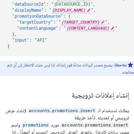
"dataSourceId"
:
"{DATASOURCE_ID}"
,
"displayName"
:
"
{DISPLAY_NAME}
"
,
"promotionDataSource"
:
{
"targetCountry"
:
"
{TARGET_COUNTRY}
"
,
"contentLanguage"
:
"
{CONTENT_LANGUAGE}
"
},
"input"
:
"API"
}
ملاحظة:
يصبح مصدر البيانات متاحًا فور إنشائه، لذا ليس عليك الانتظار إلى أن تتم
معالجته.
إنشاء إعلانات ترويجية
يمكنك استخدام الـ
accounts.promotions.insert
لإنشاء عرض
ترويجي أو تعديله. تأخذ طريقة
accounts.promotions.insert
مورد
promotions
واسم
مصدر بيانات كإدخال. وتعرض العرض الترويجي الجديد أو المعدَّل، إذا