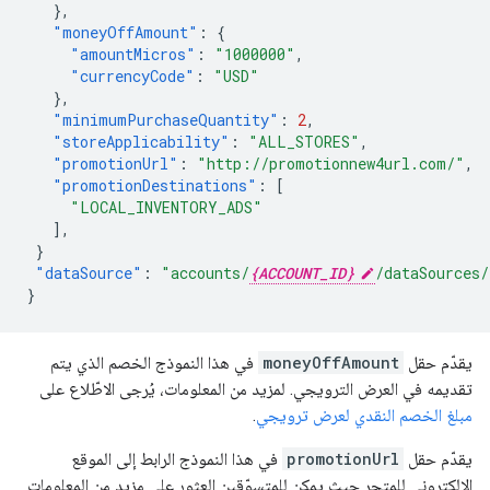
},
"moneyOffAmount"
:
{
"amountMicros"
:
"1000000"
,
"currencyCode"
:
"USD"
},
"minimumPurchaseQuantity"
:
2
,
"storeApplicability"
:
"ALL_STORES"
,
"promotionUrl"
:
"http://promotionnew4url.com/"
,
"promotionDestinations"
:
[
"LOCAL_INVENTORY_ADS"
],
}
"dataSource"
:
"accounts/
{ACCOUNT_ID}
/dataSources/
}
يقدّم حقل
moneyOffAmount
في هذا النموذج الخصم الذي يتم
تقديمه في العرض الترويجي. لمزيد من المعلومات، يُرجى الاطّلاع على
مبلغ الخصم النقدي لعرض ترويجي
.
يقدّم حقل
promotionUrl
في هذا النموذج الرابط إلى الموقع
الإلكتروني للمتجر حيث يمكن للمتسوّقين العثور على مزيد من المعلومات