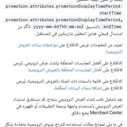
promotion.attributes.promotionDisplayTimePeriod.
startTime
و
promotion.attributes.promotionDisplayTimePeriod
.endTime
بالتنسيق
yyyy-mm-ddThh:mm:ssZ
. تأكَّد من
استبدال قيمتَي هذَين الحقلَين بتاريخَين في المستقبل.
لمزيد من المعلومات، يُرجى الاطّلاع على
مواصفات بيانات العروض
الترويجية
.
للاطّلاع على أفضل الممارسات المتعلّقة بإنشاء عرض ترويجي، يُرجى
الاطّلاع على
أفضل الممارسات المتعلّقة بالعروض الترويجية
.
للاطّلاع على قائمة بالسمات ذات الصلة بالعروض الترويجية، يُرجى
الاطّلاع على
إضافة سمات البيانات المنظَّمة
.
بعد تشغيل طلب إنشاء العرض الترويجي بنجاح، قد يستغرق استرداد
العرض الترويجي باستخدام واجهة برمجة التطبيقات أو ظهوره في
Merchant Center بضع دقائق.
في ما يلي نموذج يمكنك استخدامه لإدراج عروض ترويجية متعدّدة بشكل