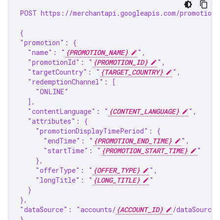
POST https://merchantapi.googleapis.com/promotions
{
"promotion": {
  "name": "
{PROMOTION_NAME}
",
  "promotionId": "
{PROMOTION_ID}
",
  "targetCountry": "
{TARGET_COUNTRY}
",
  "redemptionChannel": [
    "ONLINE"
  ],
  "contentLanguage": "
{CONTENT_LANGUAGE}
",
  "attributes": {
    "promotionDisplayTimePeriod": {
      "endTime": "
{PROMOTION_END_TIME}
",
      "startTime": "
{PROMOTION_START_TIME}
"
    },
    "offerType": "
{OFFER_TYPE}
",
    "longTitle": "
{LONG_TITLE}
"
  }
},
"dataSource": "accounts/
{ACCOUNT_ID}
/dataSources
}