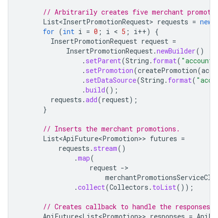
// Arbitrarily creates five merchant promoti
List<InsertPromotionRequest>
requests
=
new
for
(
int
i
=
0
;
i
 < 
5
;
i
++
)
{
InsertPromotionRequest
request
=
InsertPromotionRequest
.
newBuilder
()
.
setParent
(
String
.
format
(
"accounts
.
setPromotion
(
createPromotion
(
acco
.
setDataSource
(
String
.
format
(
"acco
.
build
();
requests
.
add
(
request
);
}
// Inserts the merchant promotions.
List<ApiFuture<Promotion>
>
futures
=
requests
.
stream
()
.
map
(
request
-
merchantPromotionsServiceCli
.
collect
(
Collectors
.
toList
());
// Creates callback to handle the responses w
ApiFuture<List<Promotion>
>
responses
=
ApiFu