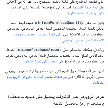
الذي تقدّمه. للاطّلاع على قائمة بالقيم المسموح بإدراجها، يُرجى الاطّلاع
على
نوع قيمة القسيمة
. استنادًا إلى نوع قيمة القسيمة الذي اخترته،
تكون بعض السمات مطلوبة
.
يتيح لك حقل
minimumPurchaseQuantity
ضبط قيمة الحد
الأدنى لكمية الشراء المطلوبة لتحصيل قيمة العرض الترويجي. لمزيد من
المعلومات، يُرجى الاطّلاع على
أدنى كمية للعناصر المطلوب شراؤها
للاستفادة من العرض الترويجي
.
وبالمثل، يمكنك استخدام حقل
minimumPurchaseAmount
لضبط
الحد الأدنى لمبلغ الشراء المطلوب لتحصيل قيمة العرض الترويجي. لمزيد
من المعلومات، يُرجى الاطّلاع على
الحد الأدنى لمبلغ الشراء
.
لمزيد من المعلومات حول القيم التي عليك تقديمها لإنشاء عرض ترويجي
محلي ، يُرجى الاطّلاع على
مواصفات مصدر البيانات للعروض الترويجية
المحلية
.
عرض ترويجي على الإنترنت ينطبق على منتجات محدّدة
باستخدام رمز تحصيل القيمة