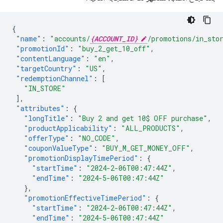
{
"name"
:
"accounts/
{ACCOUNT_ID}
/promotions/in_sto
"promotionId"
:
"buy_2_get_10_off"
,
"contentLanguage"
:
"en"
,
"targetCountry"
:
"US"
,
"redemptionChannel"
:
[
"IN_STORE"
],
"attributes"
:
{
"longTitle"
:
"Buy 2 and get 10$ OFF purchase"
,
"productApplicability"
:
"ALL_PRODUCTS"
,
"offerType"
:
"NO_CODE"
,
"couponValueType"
:
"BUY_M_GET_MONEY_OFF"
,
"promotionDisplayTimePeriod"
:
{
"startTime"
:
"2024-2-06T00:47:44Z"
,
"endTime"
:
"2024-5-06T00:47:44Z"
},
"promotionEffectiveTimePeriod"
:
{
"startTime"
:
"2024-2-06T00:47:44Z"
,
"endTime"
:
"2024-5-06T00:47:44Z"