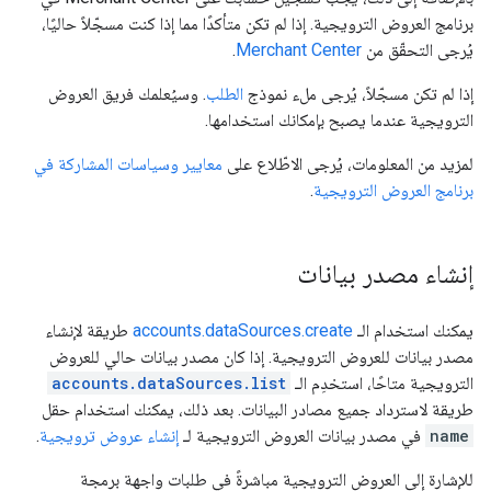
برنامج العروض الترويجية. إذا لم تكن متأكدًا مما إذا كنت مسجّلاً حاليًا،
يُرجى التحقّق من
Merchant Center
.
إذا لم تكن مسجّلاً، يُرجى ملء نموذج
الطلب
. وسيُعلمك فريق العروض
الترويجية عندما يصبح بإمكانك استخدامها.
لمزيد من المعلومات، يُرجى الاطّلاع على
معايير وسياسات المشاركة في
برنامج العروض الترويجية
.
إنشاء مصدر بيانات
يمكنك استخدام الـ
accounts.dataSources.create
طريقة لإنشاء
مصدر بيانات للعروض الترويجية. إذا كان مصدر بيانات حالي للعروض
الترويجية متاحًا، استخدِم الـ
accounts.dataSources.list
طريقة لاسترداد جميع مصادر البيانات. بعد ذلك، يمكنك استخدام حقل
name
في مصدر بيانات العروض الترويجية لـ
إنشاء عروض ترويجية
.
للإشارة إلى العروض الترويجية مباشرةً في طلبات واجهة برمجة