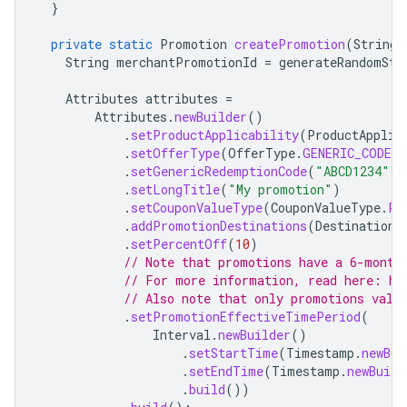
}
private
static
Promotion
createPromotion
(
String
String
merchantPromotionId
=
generateRandomStr
Attributes
attributes
=
Attributes
.
newBuilder
()
.
setProductApplicability
(
ProductApplic
.
setOfferType
(
OfferType
.
GENERIC_CODE
)
.
setGenericRedemptionCode
(
"ABCD1234"
)
.
setLongTitle
(
"My promotion"
)
.
setCouponValueType
(
CouponValueType
.
PE
.
addPromotionDestinations
(
DestinationE
.
setPercentOff
(
10
)
// Note that promotions have a 6-month
// For more information, read here: ht
// Also note that only promotions vali
.
setPromotionEffectiveTimePeriod
(
Interval
.
newBuilder
()
.
setStartTime
(
Timestamp
.
newBui
.
setEndTime
(
Timestamp
.
newBuild
.
build
())