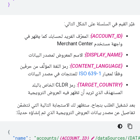
}
غيِّر القيم في السلسلة على الشكل التالي:
{ACCOUNT_ID}
: المعرّف الفريد لحسابك كما يظهر في
واجهة مستخدم Merchant Center
{DISPLAY_NAME}
: الاسم المعروض لمصدر البيانات
{CONTENT_LANGUAGE}
: رمز اللغة المؤلَّف من حرفَين
وفقًا لمعيار
ISO 639-1
للمنتجات في مصدر البيانات
{TARGET_COUNTRY}
: رمز CLDR الخاص بالبلد
المستهدَف الذي تريد أن تظهر فيه العروض الترويجية
بعد تشغيل الطلب بنجاح، ستظهر لك الاستجابة التالية التي تتضمّن
تفاصيل عن مصدر بيانات العروض الترويجية الذي تم إنشاؤه حديثًا:
{
"name"
:
"accounts/
{ACCOUNT_ID}
/dataSources/{DAT