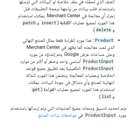
الصف الذي تحمّله في ملف خلاصة أو البيانات التي ترسلها
باستخدام طلب بيانات من واجهة برمجة التطبيقات قبل
إجراء أي معالجة في Merchant Center. يمكنك استخدام
هذا المورد لجميع عمليات
الكتابة
(
insert
و
patch
و
delete
).
Product
:
هذا مورد للقراءة فقط يمثّل المنتج النهائي
الذي تمت معالجته كما يظهر في Merchant Center
وعلى مساحات عرض Google. يتم إنشاؤه من مورد
ProductInput
أساسي واحد وصفر أو أكثر من موارد
ProductInput
التكميلية بعد تطبيق جميع قواعد
الخلاصة وعمليات المعالجة. يتضمّن هذا المورد الحالة
النهائية للمنتج وأي مشاكل في جودة البيانات. يمكنك
استخدام هذا المورد لجميع عمليات
القراءة
(
get
و
list
).
يتم تحديد تنسيق وسمات جميع المنتجات التي يتم إرسالها باستخدام
مورد
ProductInput
في
مواصفات بيانات المنتج
.