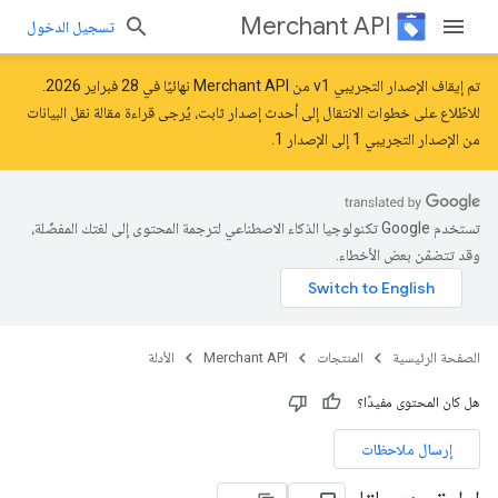
Merchant API
تسجيل الدخول
تم إيقاف الإصدار التجريبي v1 من Merchant API نهائيًا في 28 فبراير 2026.
للاطّلاع على خطوات الانتقال إلى أحدث إصدار ثابت، يُرجى قراءة مقالة
نقل البيانات
من الإصدار التجريبي 1 إلى الإصدار 1
.
تستخدم Google تكنولوجيا الذكاء الاصطناعي لترجمة المحتوى إلى لغتك المفضّلة،
وقد تتضمّن بعض الأخطاء.
الصفحة الرئيسية
المنتجات
Merchant API
الأدلة
هل كان المحتوى مفيدًا؟
إرسال ملاحظات