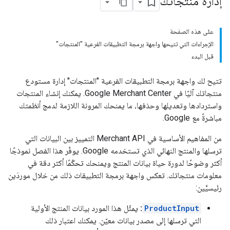
إدارة منتجاتك
على هذه الصفحة
الإجراءات التي تتيحها واجهة برمجة التطبيقات الفرعية "المنتجات"
قبل البدء
تتيح لك واجهة برمجة التطبيقات الفرعية "المنتجات" إدارة مستودع
منتجاتك آليًا في Google Merchant Center. يمكنك إنشاء المنتجات
واستردادها وتعديلها وحذفها، ما يمنحك المرونة اللازمة لدمج أنظمتك
مباشرةً مع Google.
من المفاهيم الأساسية في Merchant API التمييز بين البيانات التي
ترسلها والمنتج النهائي الذي تستخدمه Google. يوفّر هذا الفصل نموذجًا
أكثر وضوحًا لدورة حياة بيانات المنتج ويمنحك تحكّمًا أكثر دقة في
معلومات منتجاتك. تعكس واجهة برمجة التطبيقات ذلك من خلال موردَين
رئيسيَّين:
ProductInput
:
يمثّل هذا المورد بيانات المنتج الأولية
التي ترسلها إلى مصدر بيانات معيّن. يمكنك اعتبار ذلك