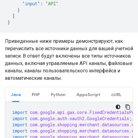
"input"
:
"API"
}
]
}
Приведенные ниже примеры демонстрируют, как
перечислить все источники данных для вашей учетной
записи. В ответ будут включены все типы источников
данных, включая управляемые API каналы, файловые
каналы, каналы пользовательского интерфейса и
автоматические каналы.
Java
PHP
Python
AppsScript
cURL
import
com.google.api.gax.core.FixedCredentialsPro
import
com.google.auth.oauth2.GoogleCredentials
;
import
com.google.shopping.merchant.datasources.v1
import
com.google.shopping.merchant.datasources.v1
import
com.google.shopping.merchant.datasources.v1