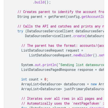
.
build
();
// Creates parent to identify the account from
String
parent
=
getParent
(
config
.
getAccountId
(
// Calls the API and catches and prints any ne
try
(
DataSourcesServiceClient
dataSourcesServi
DataSourcesServiceClient
.
create
(
dataSource
// The parent has the format: accounts/{acco
ListDataSourcesRequest
request
=
ListDataSourcesRequest
.
newBuilder
().
setP
System
.
out
.
println
(
"Sending list datasources
ListDataSourcesPagedResponse
response
=
data
int
count
=
0
;
ArrayList<DataSource>
dataSources
=
new
Arra
ArrayList<DataSource>
justPrimaryDataSources
// Iterates over all rows in all pages and pr
// Automatically uses the `nextPageToken` if