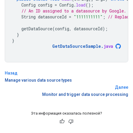
Config
config
=
Config
.
load
();
// An ID assigned to a datasource by Google.
String
datasourceId
=
"1111111111"
;
// Replace
getDataSource
(
config
,
datasourceId
);
}
}
GetDataSourceSample
.
java
Назад
Manage various data source types
Далее
Monitor and trigger data source processing
Эта информация оказалась полезной?