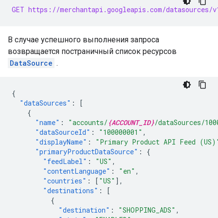
GET https://merchantapi.googleapis.com/datasources/v
В случае успешного выполнения запроса
возвращается постраничный список ресурсов
DataSource
.
{
"dataSources"
:
[
{
"name"
:
"accounts/
{ACCOUNT_ID}
/dataSources/100
"dataSourceId"
:
"100000001"
,
"displayName"
:
"Primary Product API Feed (US)
"primaryProductDataSource"
:
{
"feedLabel"
:
"US"
,
"contentLanguage"
:
"en"
,
"countries"
:
[
"US"
],
"destinations"
:
[
{
"destination"
:
"SHOPPING_ADS"
,