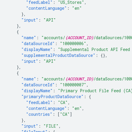
"feedLabel"
:
"US_Stores"
,
"contentLanguage"
:
"en"
},
"input"
:
"API"
},
{
"name"
:
"accounts/
{ACCOUNT_ID}
/dataSources/100
"dataSourceId"
:
"100000006"
,
"displayName"
:
"Supplemental Product API Feed
"supplementalProductDataSource"
:
{},
"input"
:
"API"
},
{
"name"
:
"accounts/
{ACCOUNT_ID}
/dataSources/100
"dataSourceId"
:
"100000007"
,
"displayName"
:
"Primary Product File Feed (CA
"primaryProductDataSource"
:
{
"feedLabel"
:
"CA"
,
"contentLanguage"
:
"en"
,
"countries"
:
[
"CA"
]
},
"input"
:
"FILE"
,
"fileInput"
:
{