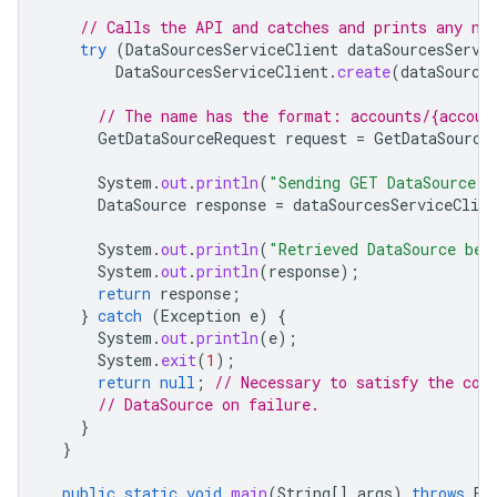
// Calls the API and catches and prints any ne
try
(
DataSourcesServiceClient
dataSourcesServi
DataSourcesServiceClient
.
create
(
dataSource
// The name has the format: accounts/{accoun
GetDataSourceRequest
request
=
GetDataSource
System
.
out
.
println
(
"Sending GET DataSource r
DataSource
response
=
dataSourcesServiceClien
System
.
out
.
println
(
"Retrieved DataSource bel
System
.
out
.
println
(
response
);
return
response
;
}
catch
(
Exception
e
)
{
System
.
out
.
println
(
e
);
System
.
exit
(
1
);
return
null
;
// Necessary to satisfy the com
// DataSource on failure.
}
}
public
static
void
main
(
String
[]
args
)
throws
Ex