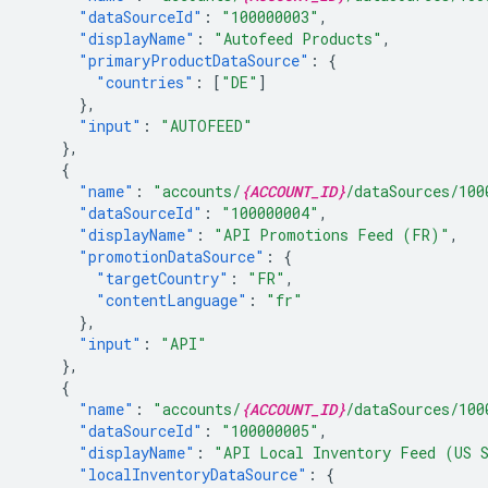
"dataSourceId"
:
"100000003"
,
"displayName"
:
"Autofeed Products"
,
"primaryProductDataSource"
:
{
"countries"
:
[
"DE"
]
},
"input"
:
"AUTOFEED"
},
{
"name"
:
"accounts/
{ACCOUNT_ID}
/dataSources/100
"dataSourceId"
:
"100000004"
,
"displayName"
:
"API Promotions Feed (FR)"
,
"promotionDataSource"
:
{
"targetCountry"
:
"FR"
,
"contentLanguage"
:
"fr"
},
"input"
:
"API"
},
{
"name"
:
"accounts/
{ACCOUNT_ID}
/dataSources/100
"dataSourceId"
:
"100000005"
,
"displayName"
:
"API Local Inventory Feed (US 
"localInventoryDataSource"
:
{