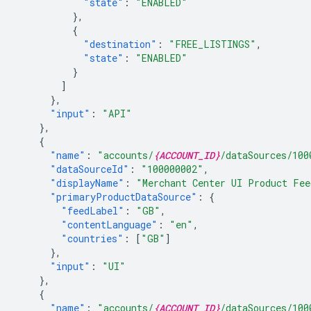
"state"
:
"ENABLED"
},
{
"destination"
:
"FREE_LISTINGS"
,
"state"
:
"ENABLED"
}
]
},
"input"
:
"API"
},
{
"name"
:
"accounts/
{ACCOUNT_ID}
/dataSources/100
"dataSourceId"
:
"100000002"
,
"displayName"
:
"Merchant Center UI Product Fee
"primaryProductDataSource"
:
{
"feedLabel"
:
"GB"
,
"contentLanguage"
:
"en"
,
"countries"
:
[
"GB"
]
},
"input"
:
"UI"
},
{
"name"
:
"accounts/
{ACCOUNT_ID}
/dataSources/100