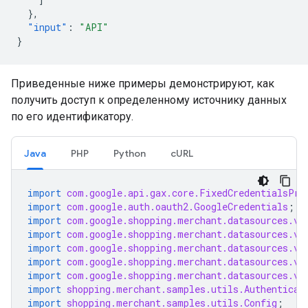
},
"input"
:
"API"
}
Приведенные ниже примеры демонстрируют, как
получить доступ к определенному источнику данных
по его идентификатору.
Java
PHP
Python
cURL
import
com.google.api.gax.core.FixedCredentialsPro
import
com.google.auth.oauth2.GoogleCredentials
;
import
com.google.shopping.merchant.datasources.v1
import
com.google.shopping.merchant.datasources.v1
import
com.google.shopping.merchant.datasources.v1
import
com.google.shopping.merchant.datasources.v1
import
com.google.shopping.merchant.datasources.v1
import
shopping.merchant.samples.utils.Authenticat
import
shopping.merchant.samples.utils.Config
;