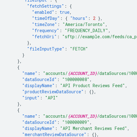
"fetchSettings"
:
{
"enabled"
:
true
,
"timeOfDay"
:
{
"hours"
:
2
},
"timeZone"
:
"America/Toronto"
,
"frequency"
:
"FREQUENCY_DAILY"
,
"fetchUri"
:
"sftp://example.com/feeds/ca_p
},
"fileInputType"
:
"FETCH"
}
},
{
"name"
:
"accounts/
{ACCOUNT_ID}
/dataSources/100
"dataSourceId"
:
"100000008"
,
"displayName"
:
"API Product Reviews Feed"
,
"productReviewDataSource"
:
{},
"input"
:
"API"
},
{
"name"
:
"accounts/
{ACCOUNT_ID}
/dataSources/100
"dataSourceId"
:
"100000009"
,
"displayName"
:
"API Merchant Reviews Feed"
,
"merchantReviewDataSource"
:
{},