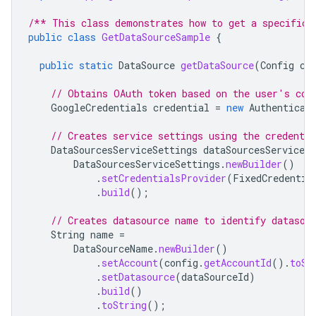
/** This class demonstrates how to get a specific 
public
class
GetDataSourceSample
{
public
static
DataSource
getDataSource
(
Config
co
// Obtains OAuth token based on the user's con
GoogleCredentials
credential
=
new
Authenticat
// Creates service settings using the credentia
DataSourcesServiceSettings
dataSourcesServiceSe
DataSourcesServiceSettings
.
newBuilder
()
.
setCredentialsProvider
(
FixedCredentia
.
build
();
// Creates datasource name to identify datasou
String
name
=
DataSourceName
.
newBuilder
()
.
setAccount
(
config
.
getAccountId
().
toSt
.
setDatasource
(
dataSourceId
)
.
build
()
.
toString
();