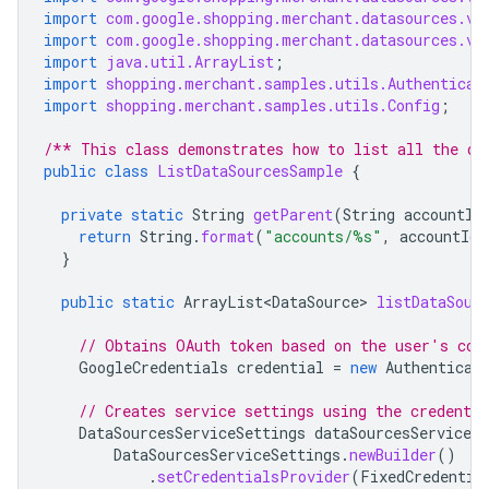
import
com.google.shopping.merchant.datasources.v1
import
com.google.shopping.merchant.datasources.v1
import
java.util.ArrayList
;
import
shopping.merchant.samples.utils.Authenticat
import
shopping.merchant.samples.utils.Config
;
/** This class demonstrates how to list all the da
public
class
ListDataSourcesSample
{
private
static
String
getParent
(
String
accountId
return
String
.
format
(
"accounts/%s"
,
accountId
)
}
public
static
ArrayList<DataSource>
listDataSour
// Obtains OAuth token based on the user's con
GoogleCredentials
credential
=
new
Authenticat
// Creates service settings using the credentia
DataSourcesServiceSettings
dataSourcesServiceSe
DataSourcesServiceSettings
.
newBuilder
()
.
setCredentialsProvider
(
FixedCredentia