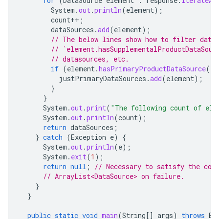
for
(
DataSource
element
:
response
.
iterateAl
System
.
out
.
println
(
element
);
count
++
;
dataSources
.
add
(
element
);
// The below lines show how to filter data
// `element.hasSupplementalProductDataSour
// datasources, etc.
if
(
element
.
hasPrimaryProductDataSource
())
justPrimaryDataSources
.
add
(
element
);
}
}
System
.
out
.
print
(
"The following count of ele
System
.
out
.
println
(
count
);
return
dataSources
;
}
catch
(
Exception
e
)
{
System
.
out
.
println
(
e
);
System
.
exit
(
1
);
return
null
;
// Necessary to satisfy the com
// ArrayList<DataSource> on failure.
}
}
public
static
void
main
(
String
[]
args
)
throws
Ex