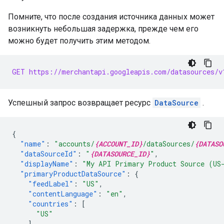
Помните, что после создания источника данных может
возникнуть небольшая задержка, прежде чем его
можно будет получить этим методом.
GET https://merchantapi.googleapis.com/datasources/v
Успешный запрос возвращает ресурс
DataSource
.
{
"name"
:
"accounts/
{ACCOUNT_ID}
/dataSources/
{DATASO
"dataSourceId"
:
"
{DATASOURCE_ID}
"
,
"displayName"
:
"My API Primary Product Source (US
"primaryProductDataSource"
:
{
"feedLabel"
:
"US"
,
"contentLanguage"
:
"en"
,
"countries"
:
[
"US"
]