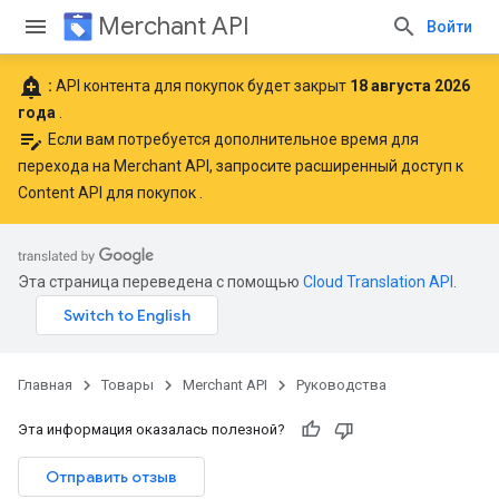
Merchant API
Войти
add_alert
:
API контента для покупок будет закрыт
18 августа 2026
года
.
edit_note
Если вам потребуется дополнительное время для
перехода на Merchant API,
запросите расширенный доступ к
Content API для покупок
.
Эта страница переведена с помощью
Cloud Translation API
.
Главная
Товары
Merchant API
Руководства
Эта информация оказалась полезной?
Отправить отзыв