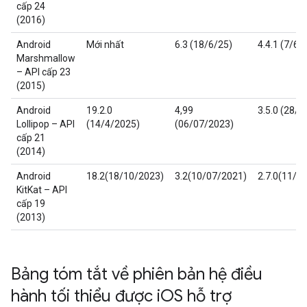
cấp 24
(2016)
Android
Mới nhất
6.3 (18/6/25)
4.4.1 (7/6/
Marshmallow
– API cấp 23
(2015)
Android
19.2.0
4,99
3.5.0 (28/5
Lollipop – API
(14/4/2025)
(06/07/2023)
cấp 21
(2014)
Android
18.2(18/10/2023)
3.2(10/07/2021)
2.7.0(11/0
KitKat – API
cấp 19
(2013)
Bảng tóm tắt về phiên bản hệ điều
hành tối thiểu được i
OS hỗ trợ