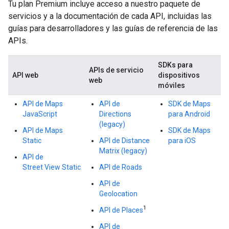
Tu plan Premium incluye acceso a nuestro paquete de
servicios y a la documentación de cada API, incluidas las
guías para desarrolladores y las guías de referencia de las
APIs.
SDKs para
APIs de servicio
API web
dispositivos
web
móviles
API de Maps
API de
SDK de Maps
JavaScript
Directions
para Android
(legacy)
API de Maps
SDK de Maps
Static
API de Distance
para iOS
Matrix (legacy)
API de
Street View Static
API de Roads
API de
Geolocation
1
API de Places
API de