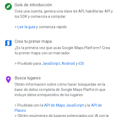
explore
Guía de introducción
Crea una cuenta, genera una clave de API, habilita las API y
los SDK y comienza a compilar.
>
Lee la guía
y comienza rápido
map
Crea tu primer mapa
¿Es la primera vez que usas Google Maps Platform? Crea
tu primer mapa con un marcador.
> Pruébalo para
JavaScript
,
Android
y
iOS
location_on
Busca lugares
Obtén información sobre cómo hacer búsquedas en la
base de datos completa de Google Maps Platform que
incluye datos enriquecidos de los lugares.
> Pruébala con la
API de Maps JavaScript
y la
API de
Places
> Obtén resúmenes de lugares potenciados por IA con la