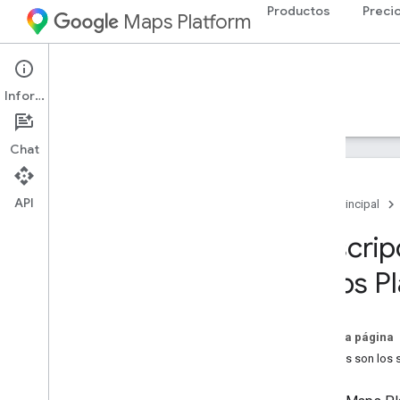
Productos
Preci
Maps Platform
Documentación
Información
Precios
Facturación
Monitoring
Chat
API
Página principal
Descripción general
Descrip
Maps Pl
Precios
Categorías de precios
Pay-as-you-go
En esta página
Suscripciones
¿Cuáles son los 
Detalles de precios y uso