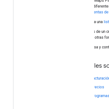
Google Maps Pla
Precios (a nivel global)
tarifas diferent
Precios (India)
herramientas de
Detalles de uso
Consulta una
lis
Recursos
Glosario de precios
Además de un cr
Programas públicos
Cloud y otras fo
Supervisa y con
¿Cuáles so
Facturació
Precios
Programas