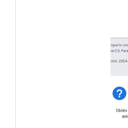
Salvo que se indique lo con
la
licencia Apache 2.0
. Par
Última actualización: 2024
Estado de la plataforma
Obtén información sobre los
Obtén 
incidentes y las interrupciones
asi
de la plataforma.