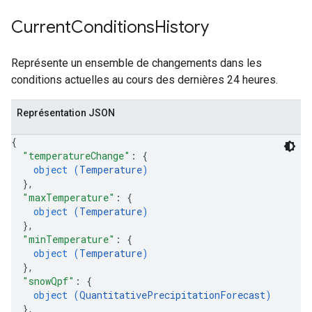
Current
Conditions
History
Représente un ensemble de changements dans les
conditions actuelles au cours des dernières 24 heures.
Représentation JSON
{
"temperatureChange"
: 
{
object (
Temperature
)
}
,
"maxTemperature"
: 
{
object (
Temperature
)
}
,
"minTemperature"
: 
{
object (
Temperature
)
}
,
"snowQpf"
: 
{
object (
QuantitativePrecipitationForecast
)
}
,