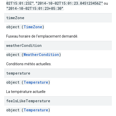
02T15:01:23Z"
"2014-10-02T15:01:23.045123456Z"
,
ou
"2014-10-02T15:01:23+05:30"
.
time
Zone
object (
TimeZone
)
Fuseau horaire de l'emplacement demandé.
weather
Condition
object (
WeatherCondition
)
Conditions météo actuelles.
temperature
object (
Temperature
)
La température actuelle
feels
Like
Temperature
object (
Temperature
)