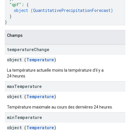
"qpf"
: 
{
object (
QuantitativePrecipitationForecast
)
}
}
Champs
temperature
Change
object (
Temperature
)
La température actuelle moins la température d'il y a
24 heures.
max
Temperature
object (
Temperature
)
Température maximale au cours des dernières 24 heures.
min
Temperature
object (
Temperature
)