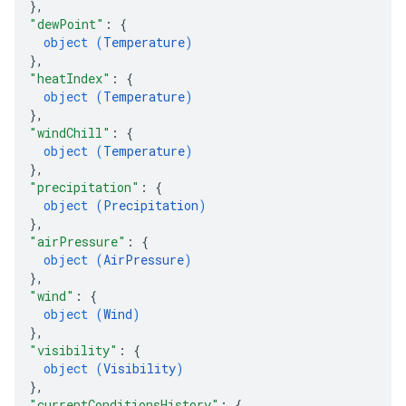
}
,
"dewPoint"
: 
{
object (
Temperature
)
}
,
"heatIndex"
: 
{
object (
Temperature
)
}
,
"windChill"
: 
{
object (
Temperature
)
}
,
"precipitation"
: 
{
object (
Precipitation
)
}
,
"airPressure"
: 
{
object (
AirPressure
)
}
,
"wind"
: 
{
object (
Wind
)
}
,
"visibility"
: 
{
object (
Visibility
)
}
,
"currentConditionsHistory"
: 
{