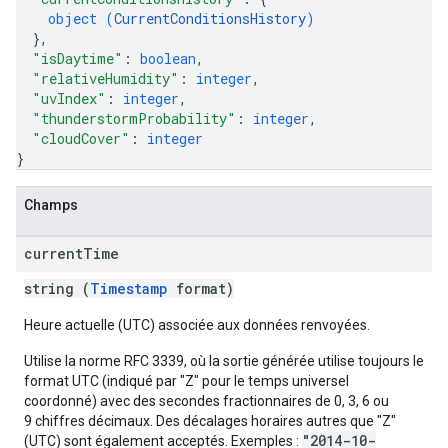
object (
CurrentConditionsHistory
)
}
,
"isDaytime"
: 
boolean
,
"relativeHumidity"
: 
integer
,
"uvIndex"
: 
integer
,
"thunderstormProbability"
: 
integer
,
"cloudCover"
: 
integer
}
Champs
current
Time
string (
Timestamp
format)
Heure actuelle (UTC) associée aux données renvoyées.
Utilise la norme RFC 3339, où la sortie générée utilise toujours le
format UTC (indiqué par "Z" pour le temps universel
coordonné) avec des secondes fractionnaires de 0, 3, 6 ou
9 chiffres décimaux. Des décalages horaires autres que "Z"
"2014-10-
(UTC) sont également acceptés. Exemples :