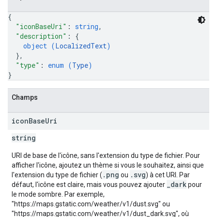
{
"iconBaseUri"
: 
string
,
"description"
: 
{
object (
LocalizedText
)
}
,
"type"
: 
enum (
Type
)
}
Champs
icon
Base
Uri
string
URI de base de l'icône, sans l'extension du type de fichier. Pour
afficher l'icône, ajoutez un thème si vous le souhaitez, ainsi que
.png
.svg
l'extension du type de fichier (
ou
) à cet URI. Par
_dark
défaut, l'icône est claire, mais vous pouvez ajouter
pour
le mode sombre. Par exemple,
"https://maps.gstatic.com/weather/v1/dust.svg" ou
"https://maps.gstatic.com/weather/v1/dust_dark.svg", où