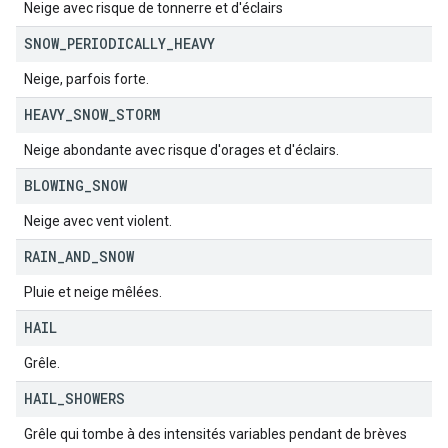
Neige avec risque de tonnerre et d'éclairs
SNOW
_
PERIODICALLY
_
HEAVY
Neige, parfois forte.
HEAVY
_
SNOW
_
STORM
Neige abondante avec risque d'orages et d'éclairs.
BLOWING
_
SNOW
Neige avec vent violent.
RAIN
_
AND
_
SNOW
Pluie et neige mêlées.
HAIL
Grêle.
HAIL
_
SHOWERS
Grêle qui tombe à des intensités variables pendant de brèves