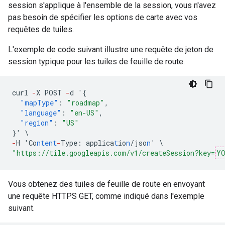
session s'applique à l'ensemble de la session, vous n'avez
pas besoin de spécifier les options de carte avec vos
requêtes de tuiles.
L'exemple de code suivant illustre une requête de jeton de
session typique pour les tuiles de feuille de route.
curl
-
X
POST
-
d
'
{
"mapType"
:
"roadmap"
,
"language"
:
"en-US"
,
"region"
:
"US"
}
'
\
-
H
'Co
ntent
-
Type
:
applica
t
io
n
/jso
n
'
\
"https://tile.googleapis.com/v1/createSession?key=
YO
Vous obtenez des tuiles de feuille de route en envoyant
une requête HTTPS GET, comme indiqué dans l'exemple
suivant.