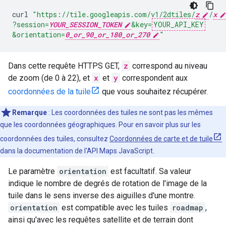
curl
"https://tile.googleapis.com/v1/2dtiles/
z
/
x
?session=
YOUR_SESSION_TOKEN
&key=
YOUR_API_KEY
&orientation=
0_or_90_or_180_or_270
"
Dans cette requête HTTPS GET,
z
correspond au niveau
de zoom (de 0 à 22), et
x
et
y
correspondent aux
coordonnées de la tuile
que vous souhaitez récupérer.
Remarque
: Les coordonnées des tuiles ne sont pas les mêmes
que les coordonnées géographiques. Pour en savoir plus sur les
coordonnées des tuiles, consultez
Coordonnées de carte et de tuile
dans la documentation de l'API Maps JavaScript.
Le paramètre
orientation
est facultatif. Sa valeur
indique le nombre de degrés de rotation de l'image de la
tuile dans le sens inverse des aiguilles d'une montre.
orientation
est compatible avec les tuiles
roadmap
,
ainsi qu'avec les requêtes satellite et de terrain dont