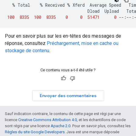
%
Total
%
Received
%
Xferd
Average
Speed
Ti
Dload
Upload
Tot
100
8335
100
8335
0
0
51471
0
--:--:
Pour en savoir plus sur les en-têtes des messages de
réponse, consultez
Préchargement, mise en cache ou
stockage de contenu
.
Ce contenu vous a-t-il été utile ?
Envoyer des commentaires
Sauf indication contraire, le contenu de cette page est régi par une
licence
Creative Commons Attribution 4.0
, et les échantillons de code
sont régis par une licence
Apache 2.0
. Pour en savoir plus, consultez les
Règles du site Google Developers
. Java est une marque déposée