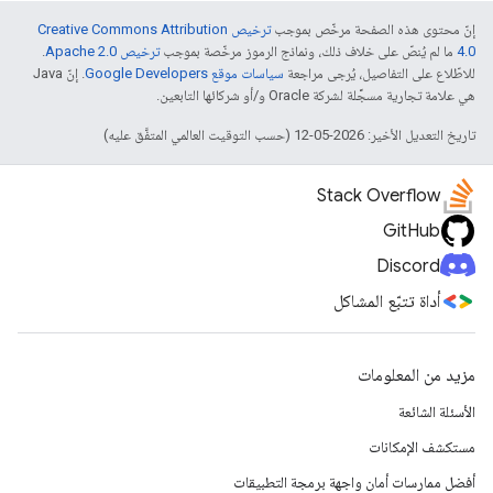
إنّ محتوى هذه الصفحة مرخّص بموجب
ترخيص Creative Commons Attribution
4.0‏
ما لم يُنصّ على خلاف ذلك، ونماذج الرموز مرخّصة بموجب
ترخيص Apache 2.0‏
.
للاطّلاع على التفاصيل، يُرجى مراجعة
سياسات موقع Google Developers‏
. إنّ Java
هي علامة تجارية مسجَّلة لشركة Oracle و/أو شركائها التابعين.
تاريخ التعديل الأخير: 2026-05-12 (حسب التوقيت العالمي المتفَّق عليه)
Stack Overflow
GitHub
Discord
أداة تتبّع المشاكل
مزيد من المعلومات
الأسئلة الشائعة
مستكشف الإمكانات
أفضل ممارسات أمان واجهة برمجة التطبيقات