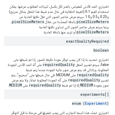
اختياريّ. الحد الأدنى للمقياس، بالمتر لكل بكسل، للبيانات المطلوب عرضها. يمكن
استخدام القيم 0.1 (القيمة التلقائية في حال عدم ضبط هذا الحقل بشكلٍ صريح)
و0.25 و0.5 و1.0. سيتم عرض عناصر الصور التي تقلّ دقتها العادية عن
pixelSizeMeters
pixelSizeMeters
بالدقة المحدّدة من خلال
،
بينما سيتم عرض عناصر الصور التي تساوي دقتها العادية
pixelSizeMeters
أو تزيد عنها بالدقة العادية.
exact
Quality
Required
boolean
اختياريّ. تحديد ما إذا كان يجب توفّر جودة دقيقة للصور. إذا تم ضبطها على
requiredQuality
false، سيتم تفسير الحقل
على أنّه الحد الأدنى للجودة
المطلوبة، وبالتالي قد يتم عرض صور عالية الجودة عندما يتم ضبط
requiredQuality
على MEDIUM. في حال ضبطها على "صحيح"، يتم
requiredQuality
تفسير
على أنّه الجودة المطلوبة تمامًا، ولا يتم عرض
MEDIUM
requiredQuality
MEDIUM
صور بجودة
إلا إذا تم ضبط
على
.
experiments[]
enum (
Experiment
)
اختياريّ. تحدّد هذه السمة التجارب التي يجب تفعيلها في مرحلة ما قبل التوفّر