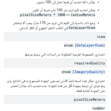
يمكن دائمًا تحديد أي قيمة تصل إلى 100 مليون.
يمكن تحديد قيم تزيد عن 100 متر، شرط أن تكون
pixelSizeMeters * 1000
radiusMeters
.
<=
ومع ذلك، بالنسبة إلى القيم التي تزيد عن 175 مترًا، يجب ألا يتضمّن
DataLayerView
في الطلب التغيّر الشهري أو الظل الساعي.
view
enum (
DataLayerView
)
اختياريّ. المجموعة الفرعية المطلوبة من البيانات التي سيتم عرضها.
required
Quality
enum (
ImageryQuality
)
اختياريّ. تمثّل هذه السمة الحدّ الأدنى لمستوى الجودة المسموح به في النتائج. ولن
يتم عرض أي نتيجة بجودة أقل من هذه الجودة. عدم تحديد ذلك يعادل الحصر
على الجودة العالية فقط.
pixel
Size
Meters
number