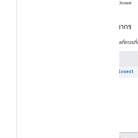
findClosest
ประเภท
การทดสอบ
Lat
Lng
ทรัพยากร
การอ้างอิง RPC
ไม่มีข้อมูลที่ถาวรท
เมธอด
find
Closest