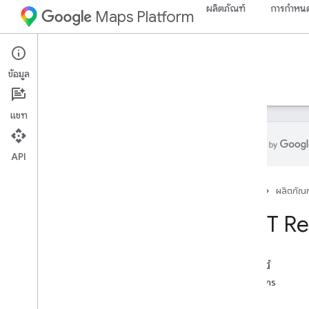
ผลิตภัณฑ์
การกำหนด
Maps Platform
Environment
Solar API
ข้อมูล
คำแนะนำ
ข้อมูลอ้างอิง
ทรัพยากร
แชท
API
ภาพรวม
หน้าแรก
ผลิตภัณฑ
ข้อมูลอ้างอิง REST
ทรัพยากรของ REST
REST Re
การสร้างข้อมูลเชิงลึก
ภาพรวม
ค้นหาที่ใกล้เคียงที่สุด
ในหน้านี้
data
Layer
ทรัพยากร
Geo
Tiff
เมธอด