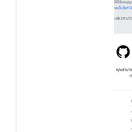
เนื้อหาของหน้าเว็บนี้ได้รับอนุ
รายละเอียดที่
นโยบายเว็บไซต์
อัปเดตล่าสุด 2025-08-29 UT
Stack Overflow
ถามคําถามภายใต้แท็ก google-
คุณสามาร
maps
เ
เรียนรู้เพิ่มเติม
คำถามที่พบบ่อย
เครื่องมือสำรวจความสามารถ
แนวทางปฏิบัติแนะนําด้านความปลอดภัยของ API