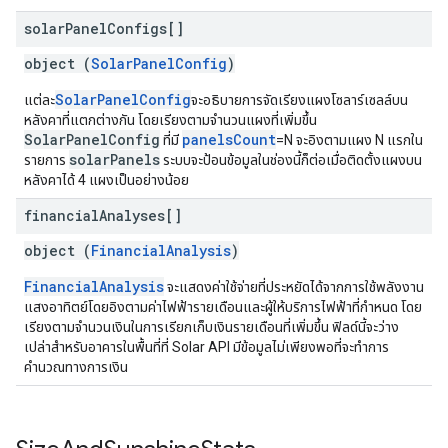
solar
Panel
Configs[]
object (
SolarPanelConfig
)
SolarPanelConfig
แต่ละ
จะอธิบายการจัดเรียงแผงโซลาร์เซลล์บน
หลังคาที่แตกต่างกัน โดยเรียงตามจำนวนแผงที่เพิ่มขึ้น
SolarPanelConfig
panelsCount
ที่มี
=N จะอิงตามแผง N แรกใน
solarPanels
รายการ
ระบบจะป้อนข้อมูลในช่องนี้ก็ต่อเมื่อติดตั้งแผงบน
หลังคาได้ 4 แผงเป็นอย่างน้อย
financial
Analyses[]
object (
FinancialAnalysis
)
FinancialAnalysis
จะแสดงค่าใช้จ่ายที่ประหยัดได้จากการใช้พลังงาน
แสงอาทิตย์โดยอิงตามค่าไฟฟ้ารายเดือนและผู้ให้บริการไฟฟ้าที่กำหนด โดย
เรียงตามจำนวนเงินในการเรียกเก็บเงินรายเดือนที่เพิ่มขึ้น ฟิลด์นี้จะว่าง
เปล่าสำหรับอาคารในพื้นที่ที่ Solar API มีข้อมูลไม่เพียงพอที่จะทำการ
คำนวณทางการเงิน