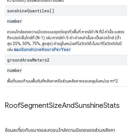
ความเอียง) ไม่ใช่พื้นที่รอยเท้าบนพื้น
sunshine
Quantiles[]
number
ควอนไทล์ของความมีแดดแบบจุดต่อจุดทั่วพื้นที่ หากมีค่า N ที่นี่ ค่านี้จะแสดง
ถึงเปอร์เซ็นไทล์ที่ (N-1) เช่น หากมีค่า 5 ค่า ค่าเหล่านั้นจะเป็นควอไทล์ (ต่ำ
สุด 25%, 50%, 75%, สูงสุด) ค่าอยู่ในหน่วยกิโลวัตต์ชั่วโมง/กิโลวัตต์ต่อปี
maxSunshineHoursPerYear
เช่น
ground
Area
Meters2
number
พื้นที่รอยเท้าบนพื้นดินที่หลังคาหรือส่วนหลังคาครอบคลุมในหน่วย m^2
Roof
Segment
Size
And
Sunshine
Stats
ข้อมูลเกี่ยวกับขนาดและควอนไทล์ความมีแดดของส่วนหลังคา