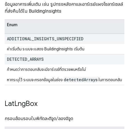
ข้อมูลอาคารเพิ่มเติม เช่น รูปทรงหลังคาและอาร์เรย์แผงโซลาร์เซลล์
ที่ส่งคืนได้ใน BuildingInsights
Enum
ADDITIONAL
_
INSIGHTS
_
UNSPECIFIED
ค่าเริ่มต้น ระบบจะแสดง BuildingInsights เริ่มต้น
DETECTED
_
ARRAYS
กำหนดว่าการตอบกลับจะมีอาร์เรย์ที่ตรวจพบหรือไม่
detectedArrays
หากระบุไว้ ระบบจะกรอกข้อมูลในช่อง
ในการตอบกลับ
Lat
Lng
Box
กรอบล้อมรอบในพิกัดละติจูด/ลองจิจูด