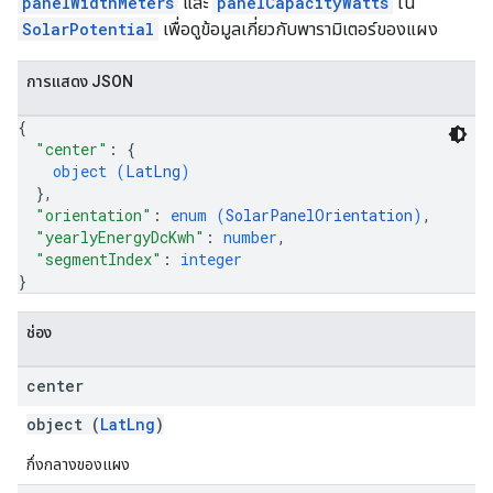
panelWidthMeters
และ
panelCapacityWatts
ใน
SolarPotential
เพื่อดูข้อมูลเกี่ยวกับพารามิเตอร์ของแผง
การแสดง JSON
{
"center"
: 
{
object (
LatLng
)
}
,
"orientation"
: 
enum (
SolarPanelOrientation
)
,
"yearlyEnergyDcKwh"
: 
number
,
"segmentIndex"
: 
integer
}
ช่อง
center
object (
LatLng
)
กึ่งกลางของแผง