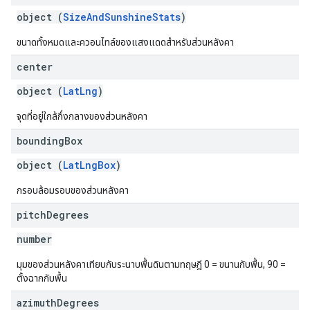
object (
SizeAndSunshineStats
)
ขนาดทั้งหมดและควอนไทล์ของแสงแดดสำหรับส่วนหลังคา
center
object (
LatLng
)
จุดที่อยู่ใกล้กึ่งกลางของส่วนหลังคา
bounding
Box
object (
LatLngBox
)
กรอบล้อมรอบของส่วนหลังคา
pitch
Degrees
number
มุมของส่วนหลังคาเทียบกับระนาบพื้นดินตามทฤษฎี 0 = ขนานกับพื้น, 90 =
ตั้งฉากกับพื้น
azimuth
Degrees