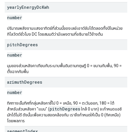
yearly
Energy
Dc
Kwh
number
ปริมาณพลังงานแสงอาทิตย์ที่ส่วนนี้ของเลย์เอาต์จับได้ตลอดทั้งปีในหน่วย
กิโลวัตต์ชั่วโมง DC โดยสมมติว่ามีแผงตามที่อธิบายไว้ข้างต้น
pitch
Degrees
number
มุมของส่วนหลังคาเทียบกับระนาบพื้นดินตามทฤษฎี 0 = ขนานกับพื้น, 90 =
ตั้งฉากกับพื้น
azimuth
Degrees
number
ทิศทางเข็มทิศที่กลุ่มหลังคาชี้ไป 0 = เหนือ, 90 = ตะวันออก, 180 = ใต้
pitchDegrees
สำหรับส่วนหลังคา "แบน" (
ใกล้ 0 มาก) จะกำหนดแอซิ
มัทได้ไม่ดี ดังนั้นเพื่อความสอดคล้องกัน เราจึงกำหนดให้เป็น 0 (ทิศเหนือ)
โดยพลการ
segment
Index