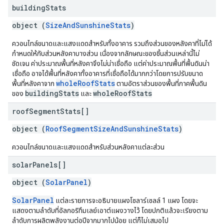
building
Stats
object (
SizeAndSunshineStats
)
ควอนไทล์ขนาดและแสงแดดสำหรับทั้งอาคาร รวมถึงส่วนของหลังคาที่ไม่ได้
กำหนดให้กับส่วนหลังคาบางส่วน เนื่องจากลักษณะของชิ้นส่วนเหล่านี้ไม่
ชัดเจน ค่าประมาณพื้นที่หลังคาจึงไม่น่าเชื่อถือ แต่ค่าประมาณพื้นที่พื้นดินน่า
เชื่อถือ อาจได้พื้นที่หลังคาทั้งอาคารที่เชื่อถือได้มากกว่าโดยการปรับขนาด
wholeRoofStats
พื้นที่หลังคาจาก
ตามอัตราส่วนของพื้นที่ภาคพื้นดิน
buildingStats
wholeRoofStats
ของ
และ
roof
Segment
Stats[]
object (
RoofSegmentSizeAndSunshineStats
)
ควอนไทล์ขนาดและแสงแดดสำหรับส่วนหลังคาแต่ละส่วน
solar
Panels[]
object (
SolarPanel
)
SolarPanel
แต่ละรายการจะอธิบายแผงโซลาร์เซลล์ 1 แผง โดยจะ
แสดงตามลำดับที่อัลกอริทึมเลย์เอาต์แผงวางไว้ โดยปกติแล้วจะเรียงตาม
ลำดับการผลิตพลังงานต่อปีจากมากไปน้อย แต่ก็ไม่เสมอไป