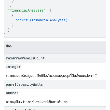
}
]
,
"financialAnalyses"
: 
[
{
object (
FinancialAnalysis
)
}
]
}
ช่อง
max
Array
Panels
Count
integer
ขนาดของอาร์เรย์สูงสุด ซึ่งก็คือจำนวนแผงสูงสุดที่ติดตั้งบนหลังคาได้
panel
Capacity
Watts
number
ความจุเป็นหน่วยวัตต์ของแผงที่ใช้ในการคำนวณ