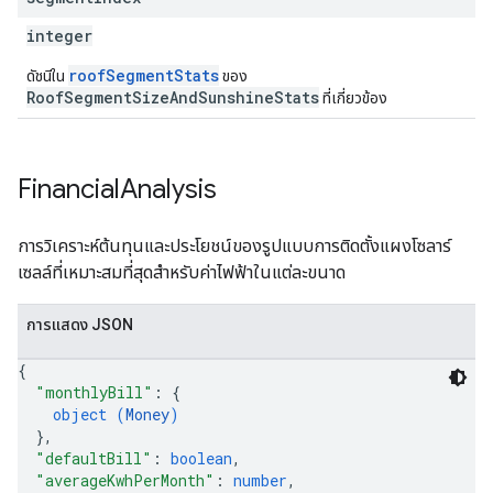
integer
roofSegmentStats
ดัชนีใน
ของ
RoofSegmentSizeAndSunshineStats
ที่เกี่ยวข้อง
Financial
Analysis
การวิเคราะห์ต้นทุนและประโยชน์ของรูปแบบการติดตั้งแผงโซลาร์
เซลล์ที่เหมาะสมที่สุดสำหรับค่าไฟฟ้าในแต่ละขนาด
การแสดง JSON
{
"monthlyBill"
: 
{
object (
Money
)
}
,
"defaultBill"
: 
boolean
,
"averageKwhPerMonth"
: 
number
,