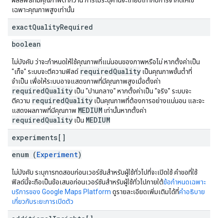
ผลลัพธ์ที่มีคุณภาพต่ำกว่านี้ การไม่ระบุค่านี้จะเทียบเท่ากับการจำกัดให้ใช้
เฉพาะคุณภาพสูงเท่านั้น
exact
Quality
Required
boolean
ไม่บังคับ ว่าจะกำหนดให้ใช้คุณภาพที่แน่นอนของภาพหรือไม่ หากตั้งค่าเป็น
requiredQuality
"เท็จ" ระบบจะตีความฟิลด์
เป็นคุณภาพขั้นต่ำที่
จำเป็น เพื่อให้ระบบอาจแสดงภาพที่มีคุณภาพสูงเมื่อตั้งค่า
requiredQuality
เป็น "ปานกลาง" หากตั้งค่าเป็น "จริง" ระบบจะ
requiredQuality
ตีความ
เป็นคุณภาพที่ต้องการอย่างแน่นอน และจะ
MEDIUM
แสดงผลภาพที่มีคุณภาพ
เท่านั้นหากตั้งค่า
requiredQuality
MEDIUM
เป็น
experiments[]
enum (
Experiment
)
ไม่บังคับ ระบุการทดสอบก่อนเวอร์ชันสำหรับผู้ใช้ทั่วไปที่จะเปิดใช้ คำขอที่ใช้
ฟิลด์นี้จะถือเป็นข้อเสนอก่อนเวอร์ชันสำหรับผู้ใช้ทั่วไปภายใต้
ข้อกำหนดเฉพาะ
บริการของ Google Maps Platform
ดูรายละเอียดเพิ่มเติมได้ที่
คำอธิบาย
เกี่ยวกับระยะการเปิดตัว