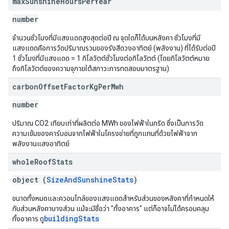
max
Sunshine
Hours
Per
Year
number
จำนวนชั่วโมงที่มีแสงแดดสูงสุดต่อปี ณ จุดใดก็ได้บนหลังคา ชั่วโมงที่มี
แสงแดดคือการวัดปริมาณรวมของรังสีดวงอาทิตย์ (พลังงาน) ที่ได้รับต่อปี
1 ชั่วโมงที่มีแสงแดด = 1 กิโลวัตต์ชั่วโมงต่อกิโลวัตต์ (โดยกิโลวัตต์หมาย
ถึงกิโลวัตต์ของความจุภายใต้สภาวะการทดสอบมาตรฐาน)
carbon
Offset
Factor
Kg
Per
Mwh
number
ปริมาณ CO2 เทียบเท่าที่ผลิตต่อ MWh ของไฟฟ้าในกริด ซึ่งเป็นการวัด
ความเข้มของคาร์บอนจากไฟฟ้าในโครงข่ายที่ถูกแทนที่ด้วยไฟฟ้าจาก
พลังงานแสงอาทิตย์
whole
Roof
Stats
object (
SizeAndSunshineStats
)
ขนาดทั้งหมดและควอนไทล์ของแสงแดดสำหรับส่วนของหลังคาที่กำหนดให้
กับส่วนหลังคาบางส่วน แม้จะมีชื่อว่า "ทั้งอาคาร" แต่ก็อาจไม่ได้ครอบคลุม
buildingStats
ทั้งอาคาร ดู