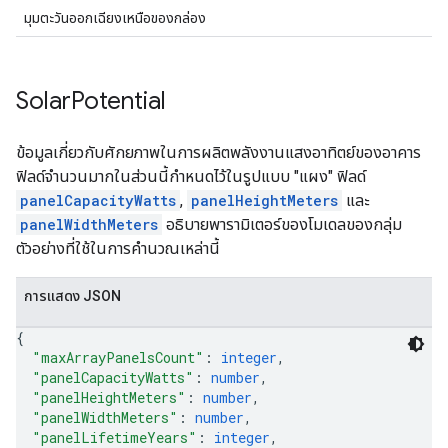
มุมตะวันออกเฉียงเหนือของกล่อง
Solar
Potential
ข้อมูลเกี่ยวกับศักยภาพในการผลิตพลังงานแสงอาทิตย์ของอาคาร
ฟิลด์จำนวนมากในส่วนนี้กำหนดไว้ในรูปแบบ "แผง" ฟิลด์
panelCapacityWatts
,
panelHeightMeters
และ
panelWidthMeters
อธิบายพารามิเตอร์ของโมเดลของกลุ่ม
ตัวอย่างที่ใช้ในการคำนวณเหล่านี้
การแสดง JSON
{
"maxArrayPanelsCount"
: 
integer
,
"panelCapacityWatts"
: 
number
,
"panelHeightMeters"
: 
number
,
"panelWidthMeters"
: 
number
,
"panelLifetimeYears"
: 
integer
,