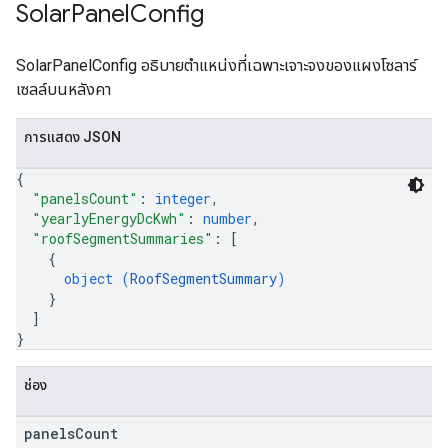
Solar
Panel
Config
SolarPanelConfig อธิบายตำแหน่งที่เฉพาะเจาะจงของแผงโซลาร์
เซลล์บนหลังคา
การแสดง JSON
{
"panelsCount"
: 
integer
,
"yearlyEnergyDcKwh"
: 
number
,
"roofSegmentSummaries"
: 
[
{
object (
RoofSegmentSummary
)
}
]
}
ช่อง
panels
Count