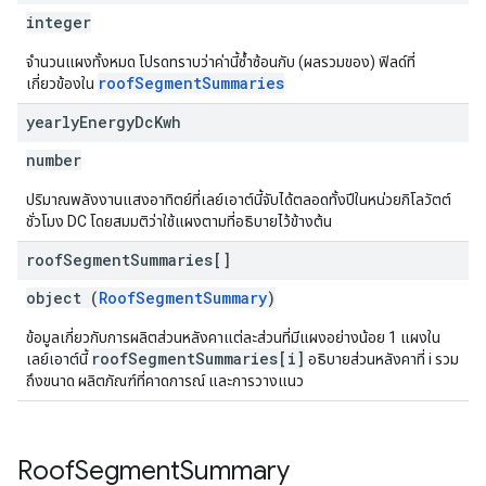
integer
จำนวนแผงทั้งหมด โปรดทราบว่าค่านี้ซ้ำซ้อนกับ (ผลรวมของ) ฟิลด์ที่
roofSegmentSummaries
เกี่ยวข้องใน
yearly
Energy
Dc
Kwh
number
ปริมาณพลังงานแสงอาทิตย์ที่เลย์เอาต์นี้จับได้ตลอดทั้งปีในหน่วยกิโลวัตต์
ชั่วโมง DC โดยสมมติว่าใช้แผงตามที่อธิบายไว้ข้างต้น
roof
Segment
Summaries[]
object (
RoofSegmentSummary
)
ข้อมูลเกี่ยวกับการผลิตส่วนหลังคาแต่ละส่วนที่มีแผงอย่างน้อย 1 แผงใน
roofSegmentSummaries[i]
เลย์เอาต์นี้
อธิบายส่วนหลังคาที่ i รวม
ถึงขนาด ผลิตภัณฑ์ที่คาดการณ์ และการวางแนว
Roof
Segment
Summary