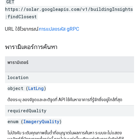
GET
https://solar.googleapis.com/v1/buildingInsights
:findClosest
URL ใช้ไวยากรณ์
การแปลงรหัส gRPC
พารามิเตอร์การค้นหา
พารามิเตอร์
location
object (
LatLng
)
ต้องระบุ ลองจิจูดและละติจูดที่ API ใช้ค้นหาอาคารที่รู้จักซึ่งอยู่ใกล้ที่สุด
required
Quality
enum (
ImageryQuality
)
ไม่บังคับ ระดับคุณภาพขั้นต่ำที่อนุญาตในผลการค้นหา ระบบจะไม่แสดง