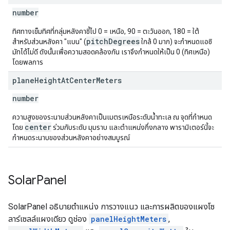
number
ทิศทางเข็มทิศที่กลุ่มหลังคาชี้ไป 0 = เหนือ, 90 = ตะวันออก, 180 = ใต้
pitchDegrees
สำหรับส่วนหลังคา "แบน" (
ใกล้ 0 มาก) จะกำหนดแอซิ
มัทได้ไม่ดี ดังนั้นเพื่อความสอดคล้องกัน เราจึงกำหนดให้เป็น 0 (ทิศเหนือ)
โดยพลการ
plane
Height
At
Center
Meters
number
ความสูงของระนาบส่วนหลังคาเป็นเมตรเหนือระดับน้ำทะเล ณ จุดที่กำหนด
center
โดย
ร่วมกับระดับ มุมราบ และตำแหน่งกึ่งกลาง พารามิเตอร์นี้จะ
กำหนดระนาบของส่วนหลังคาอย่างสมบูรณ์
Solar
Panel
SolarPanel อธิบายตำแหน่ง การวางแนว และการผลิตของแผงโซ
ลาร์เซลล์แผงเดียว ดูช่อง
panelHeightMeters
,