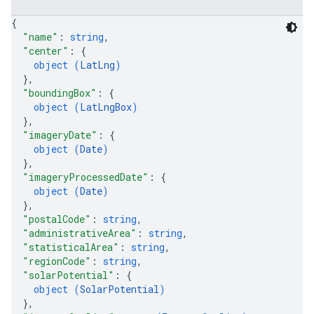
{
"name"
: 
string
,
"center"
: 
{
object (
LatLng
)
}
,
"boundingBox"
: 
{
object (
LatLngBox
)
}
,
"imageryDate"
: 
{
object (
Date
)
}
,
"imageryProcessedDate"
: 
{
object (
Date
)
}
,
"postalCode"
: 
string
,
"administrativeArea"
: 
string
,
"statisticalArea"
: 
string
,
"regionCode"
: 
string
,
"solarPotential"
: 
{
object (
SolarPotential
)
}
,