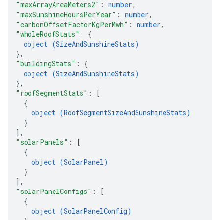
"maxArrayAreaMeters2"
: 
number
,
"maxSunshineHoursPerYear"
: 
number
,
"carbonOffsetFactorKgPerMwh"
: 
number
,
"wholeRoofStats"
: 
{
object (
SizeAndSunshineStats
)
}
,
"buildingStats"
: 
{
object (
SizeAndSunshineStats
)
}
,
"roofSegmentStats"
: 
[
{
object (
RoofSegmentSizeAndSunshineStats
)
}
]
,
"solarPanels"
: 
[
{
object (
SolarPanel
)
}
]
,
"solarPanelConfigs"
: 
[
{
object (
SolarPanelConfig
)