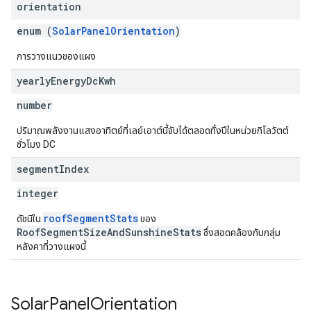
orientation
enum (
SolarPanelOrientation
)
การวางแนวของแผง
yearly
Energy
Dc
Kwh
number
ปริมาณพลังงานแสงอาทิตย์ที่เลย์เอาต์นี้จับได้ตลอดทั้งปีในหน่วยกิโลวัตต์
ชั่วโมง DC
segment
Index
integer
roofSegmentStats
ดัชนีใน
ของ
RoofSegmentSizeAndSunshineStats
ซึ่งสอดคล้องกับกลุ่ม
หลังคาที่วางแผงนี้
Solar
Panel
Orientation