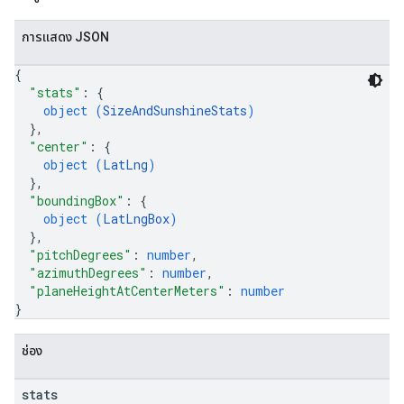
การแสดง JSON
{
"stats"
: 
{
object (
SizeAndSunshineStats
)
}
,
"center"
: 
{
object (
LatLng
)
}
,
"boundingBox"
: 
{
object (
LatLngBox
)
}
,
"pitchDegrees"
: 
number
,
"azimuthDegrees"
: 
number
,
"planeHeightAtCenterMeters"
: 
number
}
ช่อง
stats