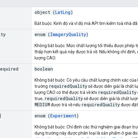
object (
LatLng
)
Bắt buộc. Kinh độ và vĩ độ mà API tìm kiếm toà nhà đã 
ity
enum (
ImageryQuality
)
Không bắt buộc. Mức chất lượng tối thiểu được phép t
thấp hơn kết quả này được trả về. Nếu không chỉ định, 
lượng CAO.
Required
boolean
Không bắt buộc. Có yêu cầu chất lượng chính xác của 
requiredQuality
trường
sẽ được diễn giải là chất l
requiredQuality
lượng CAO có thể được trả về khi
requiredQuality
true,
sẽ được diễn giải là chất lượ
MEDIUM
requiredQuality
được trả về nếu
được đặt
]
enum (
Experiment
)
Không bắt buộc. Chỉ định các thử nghiệm giai đoạn trư
dụng trường này được phân loại là sản phẩm ở giai đo