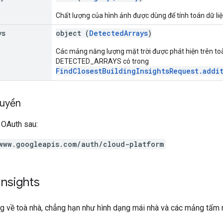
Chất lượng của hình ảnh được dùng để tính toán dữ liệ
ys
object (
DetectedArrays
)
Các mảng năng lượng mặt trời được phát hiện trên to
DETECTED_ARRAYS có trong
FindClosestBuildingInsightsRequest.addi
quyền
 OAuth sau:
www.googleapis.com/auth/cloud-platform
Insights
g về toà nhà, chẳng hạn như hình dạng mái nhà và các mảng tấm n
.