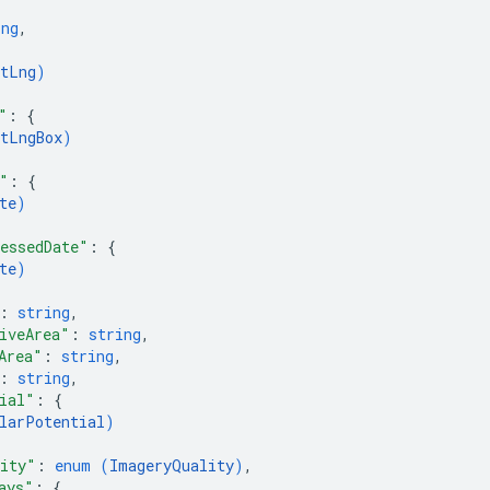
ing
,
tLng
)
"
: 
{
tLngBox
)
"
: 
{
te
)
essedDate"
: 
{
te
)
: 
string
,
iveArea"
: 
string
,
Area"
: 
string
,
: 
string
,
ial"
: 
{
larPotential
)
ity"
: 
enum (
ImageryQuality
)
,
ays"
: 
{