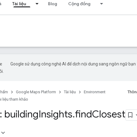
á
Tài liệu
Blog
Cộng đồng
Google sử dụng công nghệ AI để dịch nội dung sang ngôn ngữ bạn ư
ỗi.
phẩm
Google Maps Platform
Tài liệu
Environment
Thông
ài liệu tham khảo
 building
Insights
.
find
Closest