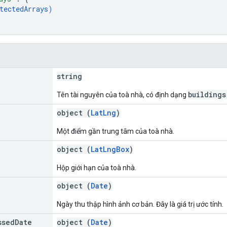
tectedArrays
)
string
buildings
Tên tài nguyên của toà nhà, có định dạng
object (
LatLng
)
Một điểm gần trung tâm của toà nhà.
object (
LatLngBox
)
Hộp giới hạn của toà nhà.
object (
Date
)
Ngày thu thập hình ảnh cơ bản. Đây là giá trị ước tính.
ssed
Date
object (
Date
)