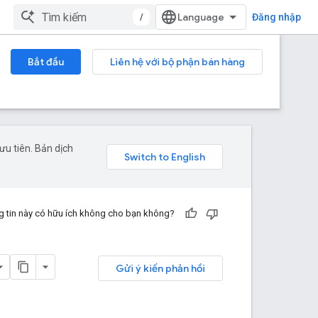
/
Đăng nhập
Bắt đầu
Liên hệ với bộ phận bán hàng
u tiên. Bản dịch
 tin này có hữu ích không cho bạn không?
Gửi ý kiến phản hồi