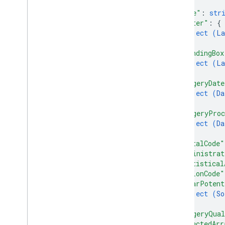
{
"name"
: 
str
"center"
: 
{
object (
La
}
,
"boundingBox
object (
La
}
,
"imageryDate
object (
Da
}
,
"imageryProc
object (
Da
}
,
"postalCode"
"administrat
"statistical
"regionCode"
"solarPotent
object (
So
}
,
"imageryQual
"detectedArr