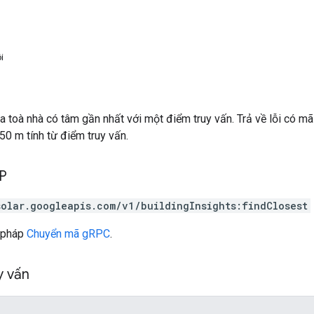
i
của toà nhà có tâm gần nhất với một điểm truy vấn. Trả về lỗi có m
0 m tính từ điểm truy vấn.
TP
solar.googleapis.com/v1/buildingInsights:findClosest
 pháp
Chuyển mã gRPC
.
y vấn