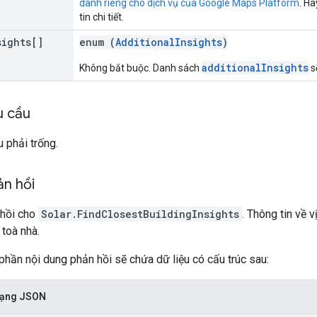
dành riêng cho dịch vụ của Google Maps Platform
. H
tin chi tiết.
sights[]
enum (
AdditionalInsights
)
additionalInsights
Không bắt buộc. Danh sách
s
u cầu
 phải trống.
ản hồi
 hồi cho
Solar.FindClosestBuildingInsights
. Thông tin về 
 toà nhà.
phần nội dung phản hồi sẽ chứa dữ liệu có cấu trúc sau:
 dạng JSON