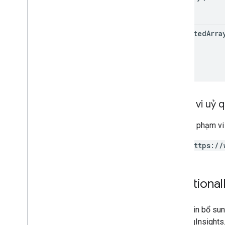
detected
Arra
Phạm vi uỷ 
Yêu cầu phạm vi
https://
Additional
Thông tin bổ sun
BuildingInsights