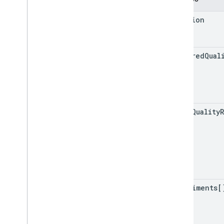
location
required
Qual
exact
Quality
experiments[