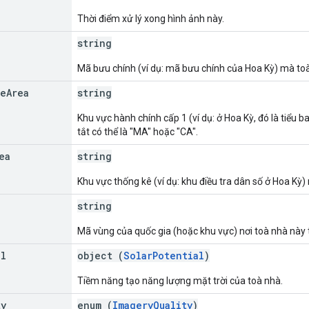
Thời điểm xử lý xong hình ảnh này.
string
Mã bưu chính (ví dụ: mã bưu chính của Hoa Kỳ) mà toà
ve
Area
string
Khu vực hành chính cấp 1 (ví dụ: ở Hoa Kỳ, đó là tiểu ba
tắt có thể là "MA" hoặc "CA".
ea
string
Khu vực thống kê (ví dụ: khu điều tra dân số ở Hoa Kỳ
string
Mã vùng của quốc gia (hoặc khu vực) nơi toà nhà này t
al
object (
SolarPotential
)
Tiềm năng tạo năng lượng mặt trời của toà nhà.
ty
enum (
ImageryQuality
)