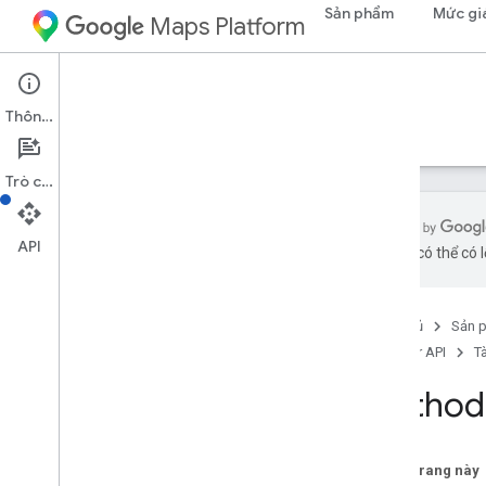
Sản phẩm
Mức gi
Maps Platform
Environment
Solar API
Thông tin
Hướng dẫn
Tài liệu tham khảo
Tài nguyên
Trò chuyện
API
bằng AI có thể có l
Tổng quan
Thông tin tham khảo về REST
Trang chủ
Sản 
Tài nguyên REST
Solar API
T
xây dựng Insights
Tổng quan
Method:
find
Closest
data
Layer
Geo
Tiff
Trên trang này