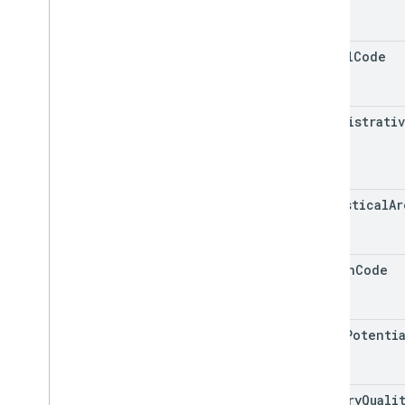
postal
Code
administrati
statistical
Ar
region
Code
solar
Potenti
imagery
Quali