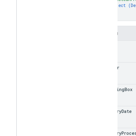
object (
De
}
}
Trường
name
center
bounding
Box
imagery
Date
imagery
Proce