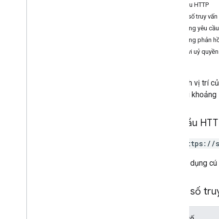
Yêu cầu HTTP
Loại
Tham số truy vấn
Thử nghiệm
Nội dung yêu cầu
Lat
Lng
Nội dung phản hồ
Tham chiếu RPC
Phạm vi uỷ quyền
Xác định vị trí 
phạm vi khoảng 5
Yêu cầu HT
GET https://
URL sử dụng cú
Tham số tru
Tham số