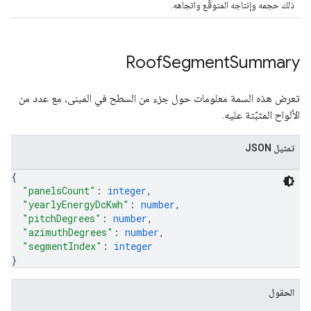
ذلك حجمه وإنتاجه المتوقّع واتجاهه.
Roof
Segment
Summary
تعرض هذه السمة معلومات حول جزء من السطح في المبنى، مع عدد من
الألواح المثبّتة عليه.
تمثيل JSON
{
"panelsCount"
: 
integer
,
"yearlyEnergyDcKwh"
: 
number
,
"pitchDegrees"
: 
number
,
"azimuthDegrees"
: 
number
,
"segmentIndex"
: 
integer
}
الحقول