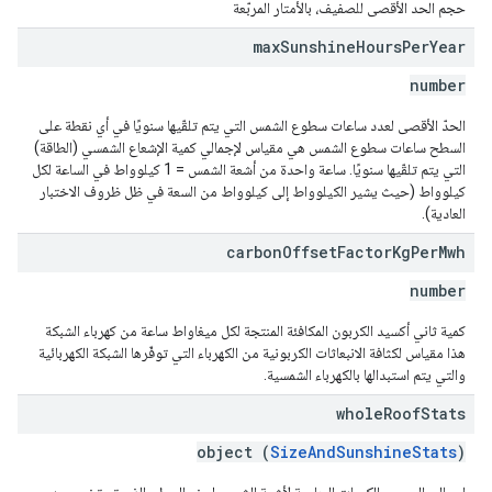
حجم الحد الأقصى للصفيف، بالأمتار المربّعة
max
Sunshine
Hours
Per
Year
number
الحدّ الأقصى لعدد ساعات سطوع الشمس التي يتم تلقّيها سنويًا في أي نقطة على
السطح ساعات سطوع الشمس هي مقياس لإجمالي كمية الإشعاع الشمسي (الطاقة)
التي يتم تلقّيها سنويًا. ساعة واحدة من أشعة الشمس = 1 كيلوواط في الساعة لكل
كيلوواط (حيث يشير الكيلوواط إلى كيلوواط من السعة في ظل ظروف الاختبار
العادية).
carbon
Offset
Factor
Kg
Per
Mwh
number
كمية ثاني أكسيد الكربون المكافئة المنتجة لكل ميغاواط ساعة من كهرباء الشبكة
هذا مقياس لكثافة الانبعاثات الكربونية من الكهرباء التي توفّرها الشبكة الكهربائية
والتي يتم استبدالها بالكهرباء الشمسية.
whole
Roof
Stats
object (
SizeAndSunshineStats
)