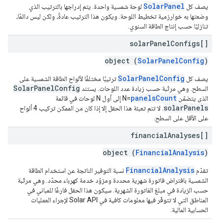
SolarPanel
يصف كل
لوحة شمسية واحدة. يتم إدراجها بالترتيب الذي
وضعتها به خوارزمية تخطيط اللوحة. ويكون هذا الترتيب عادةً، ولكن ليس دائمًا،
تنازليًا حسب إنتاج الطاقة السنوي.
solar
Panel
Configs[]
object (
SolarPanelConfig
)
SolarPanelConfig
يصف كل
ترتيبًا مختلفًا لألواح الطاقة الشمسية على
SolarPanelConfig
السطح. وهي مرتّبة حسب زيادة عدد اللوحات. يستند
panelsCount
الذي يتضمّن
=N إلى أول N لوحات في قائمة
solarPanels
. لا تتم تعبئة هذا الحقل إلا إذا كان من الممكن تركيب 4 ألواح
على الأقل على السطح.
financial
Analyses[]
object (
FinancialAnalysis
)
FinancialAnalysis
تقدّم
نسبة التوفير الناتجة عن استخدام الطاقة
الشمسية بافتراض فاتورة شهرية محددة ومزوّد خدمة كهرباء محدّد. وهي مرتّبة
حسب الزيادة في مبلغ الفاتورة الشهرية. سيكون هذا الحقل فارغًا للمباني في
المناطق التي لا تتوفّر فيها معلومات كافية في Solar API لإجراء العمليات
الحسابية المالية.