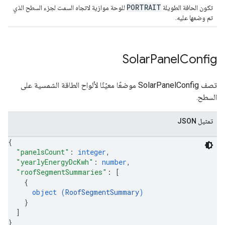
PORTRAIT
تكون الحافة الطويلة
للوحة موازية لاتجاه السمت لجزء السطح الذي
تم وضعها عليه.
Solar
Panel
Config
تصف SolarPanelConfig موضعًا معيّنًا لألواح الطاقة الشمسية على
السطح.
تمثيل JSON
{
"panelsCount"
: 
integer
,
"yearlyEnergyDcKwh"
: 
number
,
"roofSegmentSummaries"
: 
[
{
object (
RoofSegmentSummary
)
}
]
}