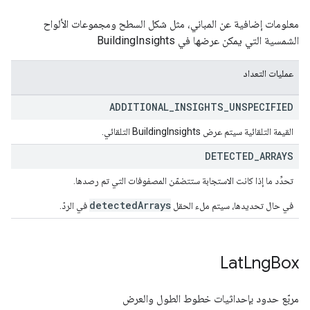
معلومات إضافية عن المباني، مثل شكل السطح ومجموعات الألواح
الشمسية التي يمكن عرضها في BuildingInsights
عمليات التعداد
ADDITIONAL
_
INSIGHTS
_
UNSPECIFIED
القيمة التلقائية سيتم عرض BuildingInsights التلقائي.
DETECTED
_
ARRAYS
تحدِّد ما إذا كانت الاستجابة ستتضمّن المصفوفات التي تم رصدها.
detectedArrays
في حال تحديدها، سيتم ملء الحقل
في الردّ.
Lat
Lng
Box
مربّع حدود بإحداثيات خطوط الطول والعرض