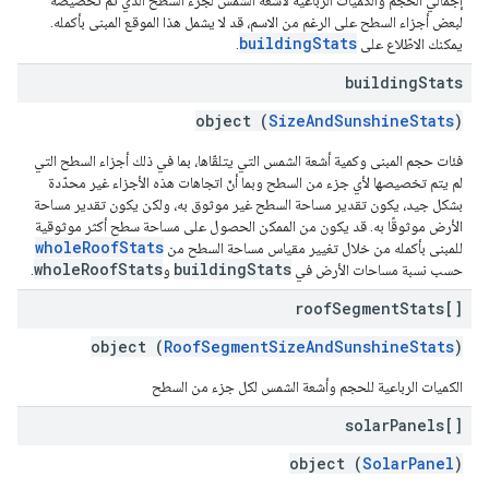
إجمالي الحجم والكميات الرباعية لأشعة الشمس لجزء السطح الذي تم تخصيصه
لبعض أجزاء السطح على الرغم من الاسم، قد لا يشمل هذا الموقع المبنى بأكمله.
buildingStats
يمكنك الاطّلاع على
.
building
Stats
object (
SizeAndSunshineStats
)
فئات حجم المبنى وكمية أشعة الشمس التي يتلقّاها، بما في ذلك أجزاء السطح التي
لم يتم تخصيصها لأي جزء من السطح وبما أنّ اتجاهات هذه الأجزاء غير محدّدة
بشكل جيد، يكون تقدير مساحة السطح غير موثوق به، ولكن يكون تقدير مساحة
الأرض موثوقًا به. قد يكون من الممكن الحصول على مساحة سطح أكثر موثوقية
wholeRoofStats
للمبنى بأكمله من خلال تغيير مقياس مساحة السطح من
wholeRoofStats
buildingStats
حسب نسبة مساحات الأرض في
و
.
roof
Segment
Stats[]
object (
RoofSegmentSizeAndSunshineStats
)
الكميات الرباعية للحجم وأشعة الشمس لكل جزء من السطح
solar
Panels[]
object (
SolarPanel
)