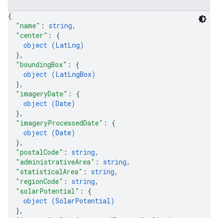
{
"name"
: 
string
,
"center"
: 
{
object (
LatLng
)
}
,
"boundingBox"
: 
{
object (
LatLngBox
)
}
,
"imageryDate"
: 
{
object (
Date
)
}
,
"imageryProcessedDate"
: 
{
object (
Date
)
}
,
"postalCode"
: 
string
,
"administrativeArea"
: 
string
,
"statisticalArea"
: 
string
,
"regionCode"
: 
string
,
"solarPotential"
: 
{
object (
SolarPotential
)
}
,