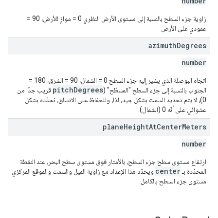
number
زاوية جزء السطح بالنسبة إلى مستوى الأرض النظري 0 = موازٍ للأرض، 90 =
عمودي على الأرض
azimuth
Degrees
number
اتجاه البوصلة الذي يشير إليه جزء السطح 0 = الشمال، 90 = الشرق، 180 =
pitchDegrees
الجنوب بالنسبة إلى جزء السطح "المسطّح" (
قريب جدًا من
0)، لا يتم تحديد السمت بشكل جيد، لذا، وللحفاظ على الاتساق، نحدّده بشكل
عشوائي على أنّه 0 (الشمال).
plane
Height
At
Center
Meters
number
ارتفاع مستوى سطح جزء السطح، بالأمتار فوق مستوى سطح البحر، عند النقطة
center
المحدّدة بـ
ويحدّد هذا الإعداد مع زاوية الميل والسمت والموقع المركزي
مستوى جزء السطح بالكامل.