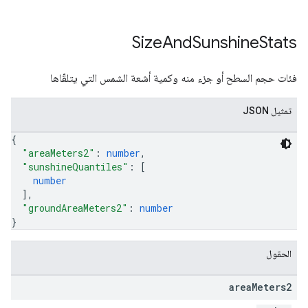
Size
And
Sunshine
Stats
فئات حجم السطح أو جزء منه وكمية أشعة الشمس التي يتلقّاها
تمثيل JSON
{
"areaMeters2"
: 
number
,
"sunshineQuantiles"
: 
[
number
]
,
"groundAreaMeters2"
: 
number
}
الحقول
area
Meters2