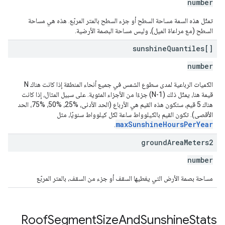
number
تمثّل هذه السمة مساحة السطح أو جزء السطح بالمتر المربّع. هذه هي مساحة
السطح (مع مراعاة الميل)، وليس مساحة البصمة الأرضية.
sunshine
Quantiles[]
number
الكميات الرباعية لمدى سطوع الشمس في جميع أنحاء المنطقة إذا كانت هناك N
قيمة هنا، يمثّل ذلك (N-1) جزءًا من الأجزاء المئوية. على سبيل المثال، إذا كانت
هناك 5 قيم، ستكون هذه القيم هي الأرباع (الحد الأدنى، %25، %50، %75، الحد
الأقصى). تكون القيم بالكيلوواط ساعة لكل كيلوواط سنويًا، مثل
maxSunshineHoursPerYear
.
ground
Area
Meters2
number
مساحة بصمة الأرض التي يغطيها السقف أو جزء من السقف، بالمتر المربّع
Roof
Segment
Size
And
Sunshine
Stats