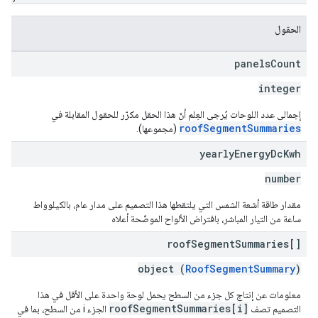
الحقول
panels
Count
integer
إجمالي عدد اللوحات يُرجى العِلم أنّ هذا الحقل مكرّر للحقول المقابلة في
roofSegmentSummaries
(مجموعها).
yearly
Energy
Dc
Kwh
number
مقدار طاقة أشعة الشمس التي يلتقطها هذا التصميم على مدار عام، بالكيلوواط
ساعة من التيار المباشر، بافتراض الألواح الموضّحة أعلاه
roof
Segment
Summaries[]
object (
RoofSegmentSummary
)
معلومات عن إنتاج كل جزء من السطح يحمل لوحة واحدة على الأقل في هذا
roofSegmentSummaries[i]
التصميم تصف
الجزء i من السطح، بما في