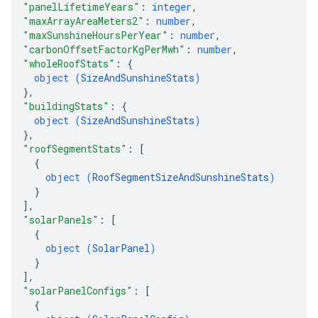
"panelLifetimeYears"
: 
integer
,
"maxArrayAreaMeters2"
: 
number
,
"maxSunshineHoursPerYear"
: 
number
,
"carbonOffsetFactorKgPerMwh"
: 
number
,
"wholeRoofStats"
: 
{
object (
SizeAndSunshineStats
)
}
,
"buildingStats"
: 
{
object (
SizeAndSunshineStats
)
}
,
"roofSegmentStats"
: 
[
{
object (
RoofSegmentSizeAndSunshineStats
)
}
]
,
"solarPanels"
: 
[
{
object (
SolarPanel
)
}
]
,
"solarPanelConfigs"
: 
[
{