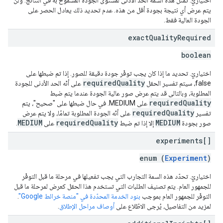
اختياريّ. تمثّل هذه السمة الحدّ الأدنى لمستوى الجودة المسموح به في النتائج. ولن
يتم عرض أي نتيجة بجودة أقل من هذه. عدم تحديد ذلك يعادل الحصر على
الجودة العالية فقط.
exact
Quality
Required
boolean
اختياريّ. تحديد ما إذا كان يجب توفّر جودة دقيقة للصور. إذا تم ضبطها على
requiredQuality
false، سيتم تفسير الحقل
على أنّه الحد الأدنى للجودة
المطلوبة، وبالتالي قد يتم عرض صور عالية الجودة عندما يتم ضبط
requiredQuality
على MEDIUM. في حال ضبطها على "صحيح"، يتم
requiredQuality
تفسير
على أنّه الجودة المطلوبة تمامًا، ولا يتم عرض
MEDIUM
requiredQuality
MEDIUM
صور بجودة
إلا إذا تم ضبط
على
.
experiments[]
enum (
Experiment
)
اختياريّ. تحدّد هذه السمة التجارب التي يجب تفعيلها في مرحلة ما قبل التوفّر
للجمهور العام. يتم تصنيف الطلبات التي تستخدم هذا الحقل كعرض لمرحلة ما قبل
التوفّر للجمهور العام بموجب
بنود الخدمة المحدّدة في "منصة خرائط Google"
.
لمزيد من التفاصيل، يُرجى الاطّلاع على
أوصاف مراحل الإطلاق
.