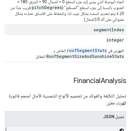
اتجاه البوصلة الذي يشير إليه جزء السطح 0 = الشمال، 90 = الشرق، 180 =
pitchDegrees
الجنوب بالنسبة إلى جزء السطح "المسطّح" (
قريب جدًا من
0)، لا يتم تحديد السمت بشكل جيد، لذا، وللحفاظ على الاتساق، نحدّده بشكل
عشوائي على أنّه 0 (الشمال).
segment
Index
integer
roofSegmentStats
الفهرس في
الخاص بـ
RoofSegmentSizeAndSunshineStats
المقابل
Financial
Analysis
تحليل التكلفة والفوائد من تصميم الألواح الشمسية الأمثل لحجم فاتورة
كهرباء معيّن
تمثيل JSON
{