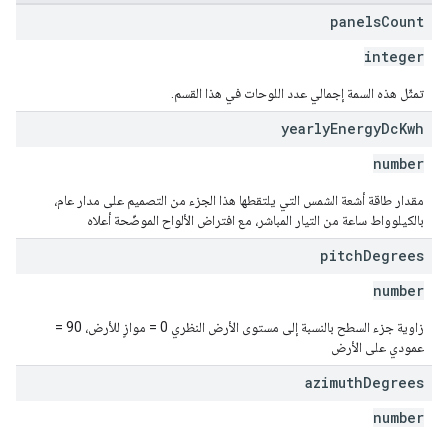
panels
Count
integer
تمثّل هذه السمة إجمالي عدد اللوحات في هذا القسم.
yearly
Energy
Dc
Kwh
number
مقدار طاقة أشعة الشمس التي يلتقطها هذا الجزء من التصميم على مدار عام،
بالكيلوواط ساعة من التيار المباشر، مع افتراض الألواح الموضّحة أعلاه
pitch
Degrees
number
زاوية جزء السطح بالنسبة إلى مستوى الأرض النظري 0 = موازٍ للأرض، 90 =
عمودي على الأرض
azimuth
Degrees
number