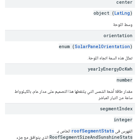
center
object (
LatLng
)
وسط اللوحة
orientation
enum (
SolarPanelOrientation
)
تمثّل هذه السمة اتجاه اللوحة.
yearly
Energy
Dc
Kwh
number
مقدار طاقة أشعة الشمس التي يلتقطها هذا التصميم على مدار عام، بالكيلوواط
ساعة من التيار المباشر
segment
Index
integer
roofSegmentStats
الفهرس في
الخاص بـ
RoofSegmentSizeAndSunshineStats
الذي يتوافق مع جزء