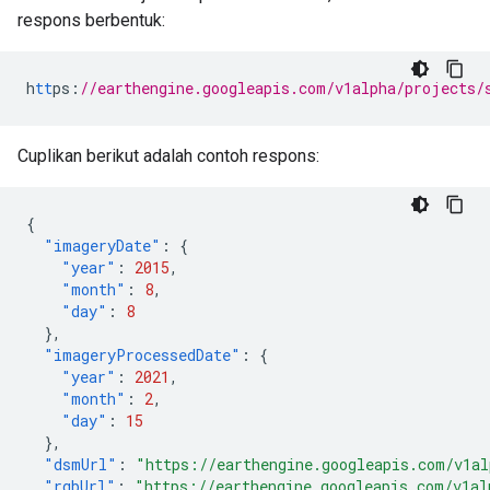
respons berbentuk:
h
tt
ps
:
//earthengine.googleapis.com/v1alpha/projects/
Cuplikan berikut adalah contoh respons:
{
"imageryDate"
:
{
"year"
:
2015
,
"month"
:
8
,
"day"
:
8
},
"imageryProcessedDate"
:
{
"year"
:
2021
,
"month"
:
2
,
"day"
:
15
},
"dsmUrl"
:
"https://earthengine.googleapis.com/v1al
"rgbUrl"
:
"https://earthengine.googleapis.com/v1al