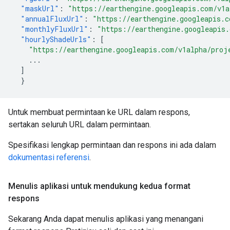
"maskUrl"
:
"https://earthengine.googleapis.com/v1a
"annualFluxUrl"
:
"https://earthengine.googleapis.c
"monthlyFluxUrl"
:
"https://earthengine.googleapis.
"hourlyShadeUrls"
:
[
"https://earthengine.googleapis.com/v1alpha/proj
...
]
}
Untuk membuat permintaan ke URL dalam respons,
sertakan seluruh URL dalam permintaan.
Spesifikasi lengkap permintaan dan respons ini ada dalam
dokumentasi referensi
.
Menulis aplikasi untuk mendukung kedua format
respons
Sekarang Anda dapat menulis aplikasi yang menangani