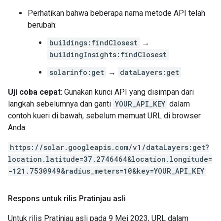
Perhatikan bahwa beberapa nama metode API telah
berubah:
buildings:findClosest
→
buildingInsights:findClosest
solarinfo:get
→
dataLayers:get
Uji coba cepat
: Gunakan kunci API yang disimpan dari
langkah sebelumnya dan ganti
YOUR_API_KEY
dalam
contoh kueri di bawah, sebelum memuat URL di browser
Anda:
https://solar.googleapis.com/v1/dataLayers:get?
location.latitude=37.2746464&location.longitude=
-121.7530949&radius_meters=10&key=YOUR_API_KEY
Respons untuk rilis Pratinjau asli
Untuk rilis Pratinjau asli pada 9 Mei 2023, URL dalam