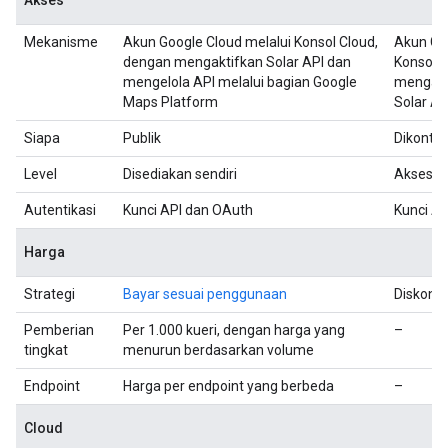
Akses
Mekanisme
Akun Google Cloud melalui Konsol Cloud,
Akun Goo
dengan mengaktifkan Solar API dan
Konsol C
mengelola API melalui bagian Google
mengakt
Maps Platform
Solar AP
Siapa
Publik
Dikontro
Level
Disediakan sendiri
Akses ma
Autentikasi
Kunci API dan OAuth
Kunci AP
Harga
Strategi
Bayar sesuai penggunaan
Diskon 
Pemberian
Per 1.000 kueri, dengan harga yang
–
tingkat
menurun berdasarkan volume
Endpoint
Harga per endpoint yang berbeda
–
Cloud