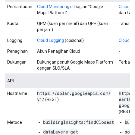
Pemantauan
Cloud Monitoring
di bagian "Google
Cloud Mo
Maps Platform"
dan Lay
Kuota
QPM (kueri per menit) dan QPH (kueri
Tahuna
per jam)
Logging
Cloud Logging
(opsional)
Cloud L
Penagihan
Akun Penagihan Cloud
-
Dukungan
Dukungan penuh Google Maps Platform
Terbatas
dengan SLO/SLA
API
https:
/
/
solar
.
googleapis
.
com
/
https:
Hostname
v1
/
earthe
(REST)
google
(REST)
buildingInsights:findClosest
buil
Metode
dataLayers:get
sola