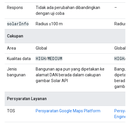
Respons
Tidak ada perubahan dibandingkan
–
dengan uji coba
solar
Info
Radius ≤100 m
Radius 
Cakupan
Area
Global
Global
HIGH
MEDIUM
HIGH
M
Kualitas data
/
/
Jenis
Bangunan apa pun yang dipetakan ke
Banguna
bangunan
alamat DAN berada dalam cakupan
dipetak
gambar Solar API
berada 
gambar 
Persyaratan Layanan
TOS
Persyaratan Google Maps Platform
Persyara
Engine