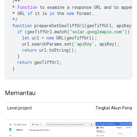
/
**

*
Function
to
examine
a
response
URL
and
to
append
*
URL
if
it
is
in
the
new
format
.
*
/
function
prepareGetGeoTiffUrl
(
geoTiffUrl
,
apiKey
)
if
(
geoTiffUrl
.
match
(
"solar.googleapis.com"
))
{
let
url
=
new
URL
(
geoTiffUrl
);
url
.
searchParams
.
set
(
'apiKey'
,
apiKey
);
return
url
.
toString
();
}
return
geoTiffUrl
;
}
Memantau
Level project
Tingkat Akun Penagi