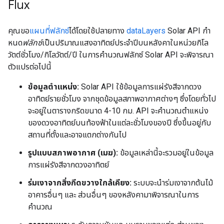
Flux
คุณขอ
แผนที่ฟลักซ์
ได้โดยใช้ปลายทาง
dataLayers
Solar API กำ
หนด
ฟลักซ์
เป็นปริมาณแสงอาทิตย์ประจำปีบนหลังคาในหน่วยกิโล
วัตต์ชั่วโมง/กิโลวัตต์/ปี ในการคำนวณฟลักซ์ Solar API จะพิจารณา
ตัวแปรต่อไปนี้
ข้อมูลตำแหน่ง:
Solar API ใช้ข้อมูลการแผ่รังสีจากดวง
อาทิตย์รายชั่วโมง จากชุดข้อมูลสภาพอากาศต่างๆ ซึ่งโดยทั่วไป
จะอยู่ในตารางกริดขนาด 4-10 กม. API จะคำนวณตำแหน่ง
ของดวงอาทิตย์บนท้องฟ้าในแต่ละชั่วโมงของปี ซึ่งขึ้นอยู่กับ
สถานที่ตั้งและอาจแตกต่างกันไป
รูปแบบสภาพอากาศ (เมฆ):
ข้อมูลเหล่านี้จะรวมอยู่ในข้อมูล
การแผ่รังสีจากดวงอาทิตย์
ร่มเงาจากสิ่งกีดขวางใกล้เคียง:
ระบบจะนำร่มเงาจากต้นไม้
อาคารอื่นๆ และ ส่วนอื่นๆ ของหลังคามาพิจารณาในการ
คำนวณ