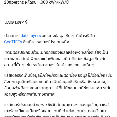
28&percnt; จะได้รับ 1,000 kWh/kW/ปี
แรสเตอร์
ปลายทาง
dataLayers
จะแสดงข้อมูล Solar ที่เข้ารหัสใน
GeoTIFFs
ซึ่งเป็นแรสเตอร์ประเภทหนึ่ง
แรสเตอร์
ประกอบด้วยเมทริกซ์ของเซลล์หรือ
พิกเซล
ที่จัดเรียงเป็น
แถวและคอลัมน์ พิกเซลแต่ละพิกเซลจะมีค่าที่แสดงข้อมูลเกี่ยวกับ
สถานที่นั้นๆ เช่น ระดับความสูง ร่มไม้ แสงแดด และอื่นๆ
แรสเตอร์จัดเก็บข้อมูล
ไม่ต่อเนื่อง
และ
ต่อเนื่อง
ข้อมูล
ไม่ต่อเนื่อง
เช่น
สิ่งปกคลุมดินหรือประเภทดิน เป็นข้อมูลเชิงธีมหรือเชิงหมวดหมู่
ข้อมูล
ต่อเนื่อง
แสดงปรากฏการณ์ที่ไม่มีขอบเขตที่ชัดเจน เช่น ระดับ
ความสูงหรือภาพถ่ายทางอากาศ
แรสเตอร์ประกอบด้วย
แถบ
ซึ่งวัดลักษณะต่างๆ ของชุดข้อมูล แรส
เตอร์อาจมีแถบเดียวหรือหลายแถบก็ได้ แต่ละแถบประกอบด้วยเม