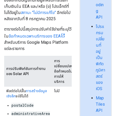
ซึ่งลิงก์กับบัญชีที่มีที่อยู่สำหรับการเรียก
odin
เก็บเงินใน EEA และ/หรือ (ข) โปรเจ็กต์ที่
g
ไม่ได้อยู่ใน
สถานะ "ไม่มีการแก้ไข"
อีกต่อไป
API
หลังจากวันที่ 8 กรกฎาคม 2025
โปรแ
ตารางต่อไปนี้สรุปการปรับค่าใช้จ่ายที่ระบุไว้
กรม
ใน
ข้อกำหนดเฉพาะบริการของ EEA
เปลี่ย
สำหรับบริการ Google Maps Platform
นที่
แต่ละรายการ
อยู่
เป็น
การ
พิกัด
เปลี่ยนแปลง
การปรับฟังก์ชันการทํางาน
ภูมิศา
ข้อกำหนดใน
ของ Solar API
สตร์
การให้
บริการ
ของ
iOS
ฟิลด์ต่อไปนี้ใน
การสร้างข้อมูล
ไม่มี
เชิงลึก
จะใช้ไม่ได้
Map
Tiles
postalCode
API
administrativeArea