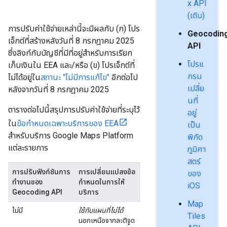
x API
(เดิม)
การปรับค่าใช้จ่ายเหล่านี้จะมีผลกับ (ก) โปร
Geocodin
เจ็กต์ที่สร้างหลังวันที่ 8 กรกฎาคม 2025
API
ซึ่งลิงก์กับบัญชีที่มีที่อยู่สำหรับการเรียก
โปรแ
เก็บเงินใน EEA และ/หรือ (ข) โปรเจ็กต์ที่
กรม
ไม่ได้อยู่ใน
สถานะ "ไม่มีการแก้ไข"
อีกต่อไป
เปลี่ย
หลังจากวันที่ 8 กรกฎาคม 2025
นที่
ตารางต่อไปนี้สรุปการปรับค่าใช้จ่ายที่ระบุไว้
อยู่
ใน
ข้อกำหนดเฉพาะบริการของ EEA
เป็น
สำหรับบริการ Google Maps Platform
พิกัด
แต่ละรายการ
ภูมิศา
สตร์
การปรับฟังก์ชันการ
การเปลี่ยนแปลงข้อ
ของ
ทำงานของ
กำหนดในการให้
iOS
Geocoding API
บริการ
Map
ไม่มี
ใช้กับแผนที่ไม่ได้
Tiles
นอกเหนือจากละติจูด