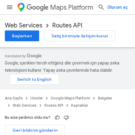
Maps Platform
Oturum aç
Web Services
Routes API
Başlarken
Satış birimiyle iletişim kurun
Google, içerikleri tercih ettiğiniz dile çevirmek için yapay zeka
teknolojisini kullanır. Yapay zeka çevirilerinde hata olabilir.
Ana Sayfa
Ürünler
Google Maps Platform
Belgeler
Web Services
Routes API
Kaynaklar
Bu size yardımcı oldu mu?
Geri bildirim gönderin