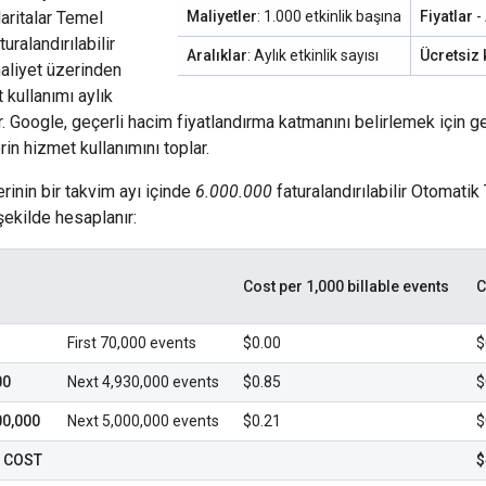
aritalar Temel
Maliyetler
: 1.000 etkinlik başına
Fiyatlar
-
turalandırılabilir
Aralıklar
: Aylık etkinlik sayısı
Ücretsiz 
maliyet üzerinden
t kullanımı aylık
r. Google, geçerli hacim fiyatlandırma katmanını belirlemek için 
rin hizmet kullanımını toplar.
erinin bir takvim ayı içinde
6.000.000
faturalandırılabilir Otomati
şekilde hesaplanır:
Cost per 1,000 billable events
C
First 70,000 events
$0.00
$
00
Next 4,930,000 events
$0.85
$
00,000
Next 5,000,000 events
$0.21
$
 COST
$