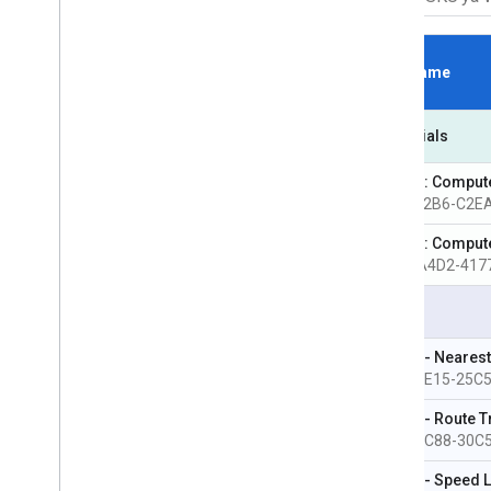
SKU Name
Essentials
Routes: Compute
890F-D2B6-C2E
Routes: Compute 
AE55-A4D2-417
Pro
Roads - Nearest
BFA2-4E15-25C
Roads - Route Tr
C090-EC88-30C
Roads - Speed Li