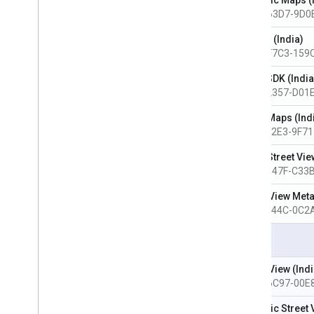
AA0F-63D7-9D0
Embed (India)
CFCA-F7C3-159
Maps SDK (India
A319-2357-D01
Static Maps (Ind
4D28-62E3-9F71
Static Street Vie
C08C-647F-C33
Street View Meta
44B3-744C-0C2
Pro
Aerial View (Indi
1AD4-6C97-00E
Dynamic Street V