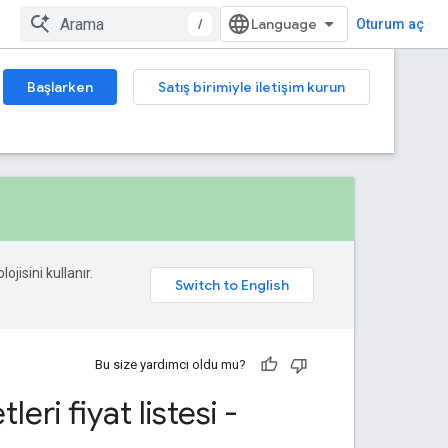
/
Oturum aç
Başlarken
Satış birimiyle iletişim kurun
ojisini kullanır.
Bu size yardımcı oldu mu?
ri fiyat listesi -