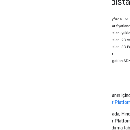
Hindist
Fiyatlandırma (Global)
Fiyatlandırma (Hindistan)
Bu sayfada
Fiyat ayrıntıları (Hindistan)
Haritalar fiyatlan
Fiyat listesi (Hindistan)
Haritalar - yük
Kullanım ayrıntıları
Haritalar - 2D v
Haritalar - 3D P
Kaynaklar
Rotalar
Fiyatlandırma sözlüğü
Navigation SD
Herkese açık programlar
Yerler
Ortam
Bu sayfanın için
Haritalar Platfo
Bu sayfada, Hind
Haritalar Platfor
fiyatlandırma tab