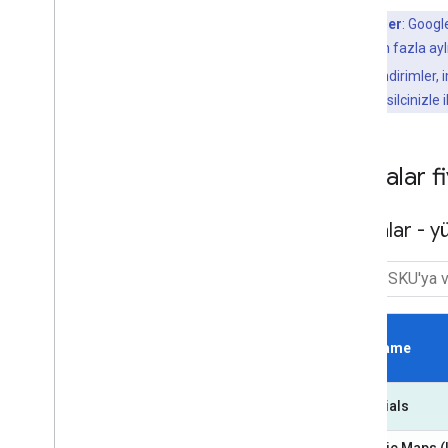
Ek indirimler
: Googl
10.000.000'dan fazla aylık
saklı tutar. Ek indirimler
Platformu temsilcinizle i
Haritalar f
Haritalar - 
SKU Name
Essentials
Dynamic Maps (I