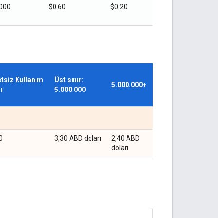
,000
$0.60
$0.20
tsiz Kullanım
Üst sınır:
5.000.000+
rı
5.000.000
0
3,30 ABD doları
2,40 ABD
doları