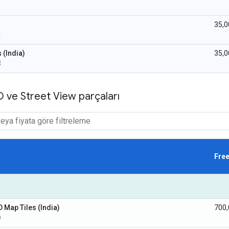
D
35,0
C
(India)
35,0
3
2D ve Street View parçaları
Fre
D Map Tiles (India)
700
D