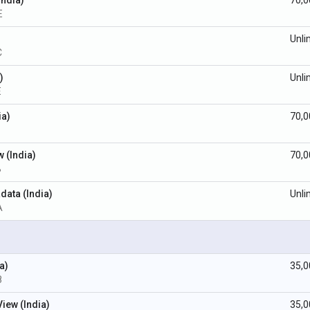
E
Unli
C
)
Unli
E
ia)
70,0
w (India)
70,0
B
data (India)
Unli
A
a)
35,0
8
iew (India)
35,0