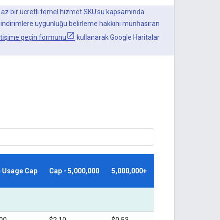
 en az bir ücretli temel hizmet SKU'su kapsamında
, ek indirimlere uygunluğu belirleme hakkını münhasıran
letişime geçin formunu
kullanarak Google Haritalar
e Usage Cap
Cap - 5,000,000
5,000,000+
00
$2.10
$0.53