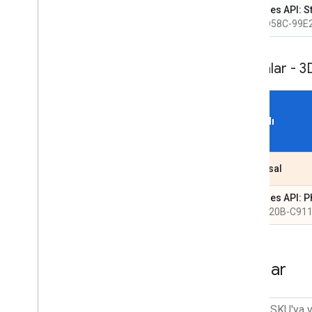
Map Tiles API: St
5B1B-D58C-99E
Haritalar - 3
SKU Adı
Kurumsal
Map Tiles API: P
592E-920B-C91
Rotalar