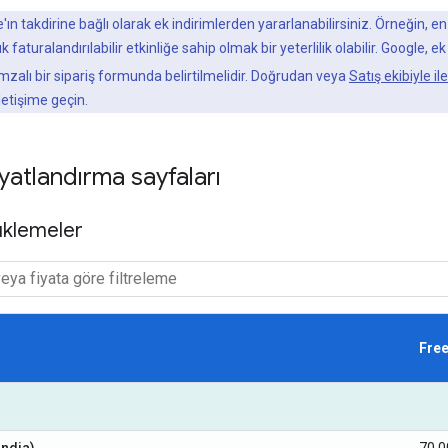
e'ın takdirine bağlı olarak ek indirimlerden yararlanabilirsiniz. Örneğin,
 faturalandırılabilir etkinliğe sahip olmak bir yeterlilik olabilir. Google
, imzalı bir sipariş formunda belirtilmelidir. Doğrudan veya
Satış ekibiyle i
letişime geçin.
iyatlandırma sayfaları
yüklemeler
Fre
ndia)
70,0