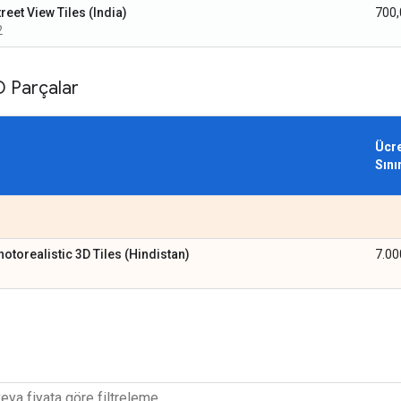
reet View Tiles (India)
700
2
D Parçalar
Ücre
Sını
hotorealistic 3D Tiles (Hindistan)
7.00
1