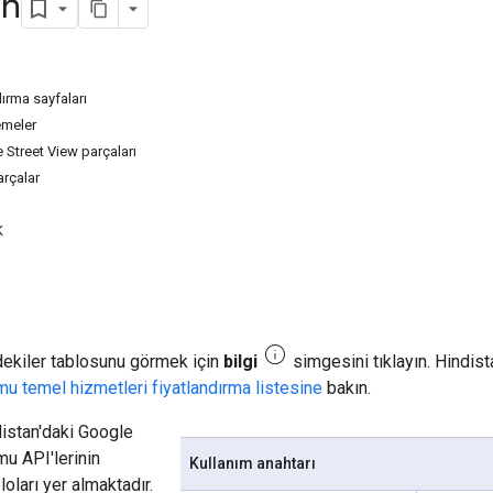
an
dırma sayfaları
lemeler
e Street View parçaları
arçalar
K
info
dekiler tablosunu görmek için
bilgi
simgesini tıklayın. Hindist
rmu temel hizmetleri fiyatlandırma listesine
bakın.
istan'daki Google
mu API'lerinin
Kullanım anahtarı
loları yer almaktadır.