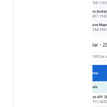
6E5F-B76B-11E
Elevation (India)
2C90-4807-194
Immersive Maps 
B383-D5A8-F84
Haritalar - 
SKU Name
Essentials
Map Tiles API: 2
DA70-1FF2-6B9