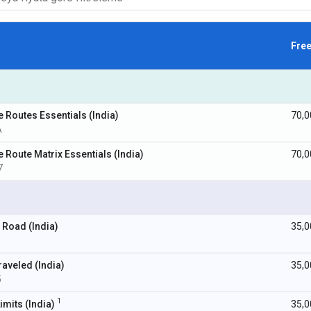
Fre
 Routes Essentials (India)
70,0
A
Route Matrix Essentials (India)
70,0
7
 Road (India)
35,0
5
aveled (India)
35,0
5
1
mits (India)
35,0