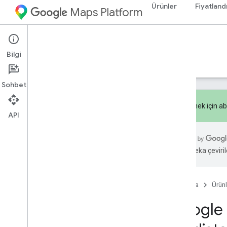
Ürünler
Fiyatland
Maps Platform
Documentation
Pricing & Billing
Bilgi
Fiyatlandırma
Faturalandırma
İzleme
Sohbet
Kaydetmek için abo
API
Genel bakış
Yapay zeka çevirile
Fiyatlandırma
Fiyatlandırma kategorileri
Pay-as-you-go
Ana Sayfa
Ürünl
Abonelikler
Google H
Fiyatlandırma ve kullanım
ayrıntıları