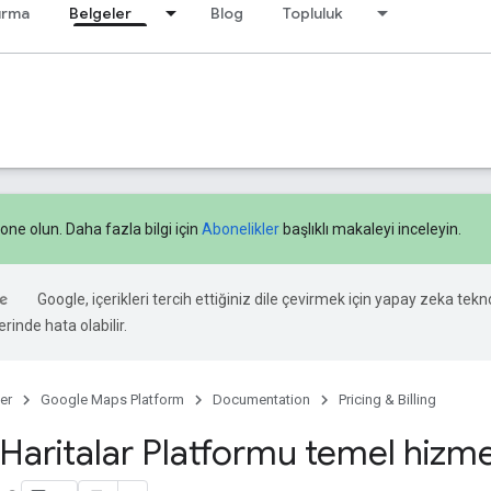
ırma
Belgeler
Blog
Topluluk
ne olun. Daha fazla bilgi için
Abonelikler
başlıklı makaleyi inceleyin.
Google, içerikleri tercih ettiğiniz dile çevirmek için yapay zeka teknol
rinde hata olabilir.
er
Google Maps Platform
Documentation
Pricing & Billing
aritalar Platformu temel hizmetle