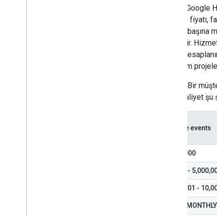
Her bir Google H
Hizmeti fiyatı, fa
etkinlik başına 
belirlenir. Hizme
olarak hesaplanı
bağlı tüm projele
Örnek
: Bir müşt
aylık maliyet şu 
Billable events
0 - 70,000
70,001 - 5,000,0
5,000,001 - 10,0
TOTAL MONTHLY