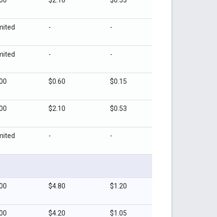
mited
-
-
mited
-
-
00
$0.60
$0.15
00
$2.10
$0.53
mited
-
-
00
$4.80
$1.20
00
$4.20
$1.05