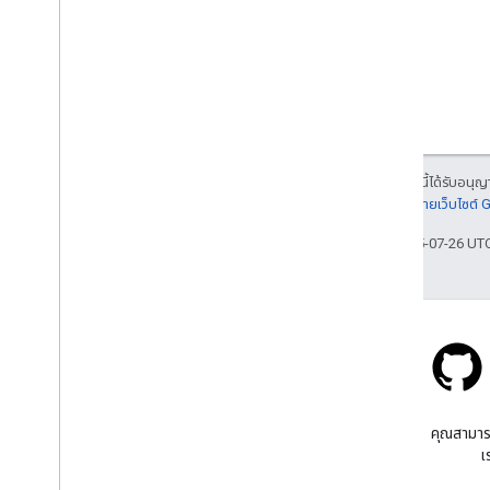
เนื้อหาของหน้าเว็บนี้ได้รับอนุ
รายละเอียดที่
นโยบายเว็บไซต์
อัปเดตล่าสุด 2025-07-26 UT
Stack Overflow
ถามคําถามภายใต้แท็ก google-
คุณสามาร
maps
เ