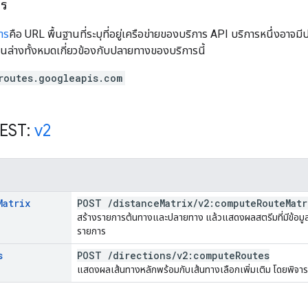
าร
าร
คือ URL พื้นฐานที่ระบุที่อยู่เครือข่ายของบริการ API บริการหนึ่งอา
้านล่างทั้งหมดเกี่ยวข้องกับปลายทางของบริการนี้
routes.googleapis.com
REST:
v2
Matrix
POST
/
distance
Matrix
/
v2:compute
Route
Matr
สร้างรายการต้นทางและปลายทาง แล้วแสดงผลสตรีมที่มีข้อม
รายการ
s
POST
/
directions
/
v2:compute
Routes
แสดงผลเส้นทางหลักพร้อมกับเส้นทางเลือกเพิ่มเติม โดยพิจ