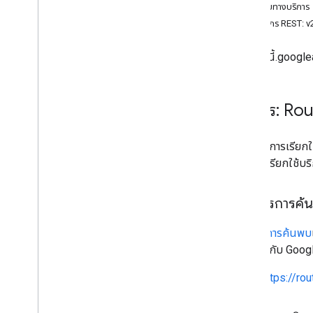
ปลายทางบริการ
เงิน
ทรัพยากร REST: v
Route
Modifiers
คําแนะนําเส้นทางสําหรับการเดินทาง
เส้นทางนี้.googl
โหมดเส้นทางในการเดินทาง
Routing
Preference
ระยะเวลาการอ่านความเร็ว
บริการ: Ro
สถานะ
ข้อมูลค่าผ่านทาง
รูปแบบการเข้าชม
หากต้องการเรียกใช
ค่ากําหนดการขนส่งสาธารณะ
เองเพื่อเรียกใช้บร
หน่วย
จุดบอกทาง
เอกสารการค้
การอ้างอิง RPC
เอกสารการค้นพบ
ที่โต้ตอบกับ Goo
https://ro