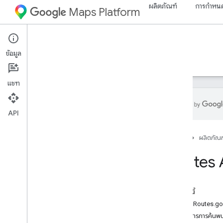
ผลิตภัณฑ์
การกำหนด
Maps Platform
Web Services
Routes API
ข้อมูล
คำแนะนำ
ข้อมูลอ้างอิง
ทรัพยากร
แชท
API
ข้อมูลอ้างอิง REST
หน้าแรก
ผลิตภัณฑ
ภาพรวม
ระดับบนสุด
Routes 
ประเภท
ข้อมูลทางเลือก
ในหน้านี้
Lat
Lng
บริการ: Routes.g
Localized
Text
เอกสารการค้นพ
สถานที่