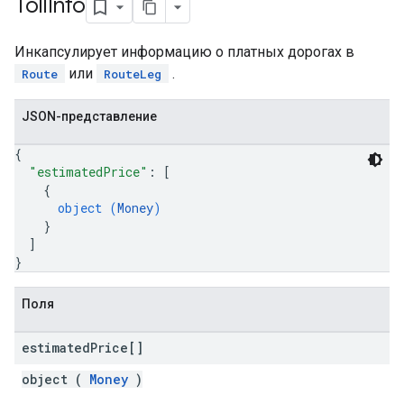
Toll
Info
Инкапсулирует информацию о платных дорогах в
или
.
Route
RouteLeg
JSON-представление
{
"estimatedPrice"
: 
[
{
object (
Money
)
}
]
}
Поля
estimated
Price[]
object (
Money
)