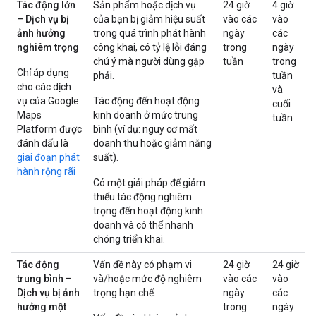
Tác động lớn
Sản phẩm hoặc dịch vụ
24 giờ
4 giờ
– Dịch vụ bị
của bạn bị giảm hiệu suất
vào các
vào
ảnh hưởng
trong quá trình phát hành
ngày
các
nghiêm trọng
công khai, có tỷ lệ lỗi đáng
trong
ngày
chú ý mà người dùng gặp
tuần
trong
Chỉ áp dụng
phải.
tuần
cho các dịch
và
vụ của Google
Tác động đến hoạt động
cuối
Maps
kinh doanh ở mức trung
tuần
Platform được
bình (ví dụ: nguy cơ mất
đánh dấu là
doanh thu hoặc giảm năng
giai đoạn phát
suất).
hành rộng rãi
Có một giải pháp để giảm
thiểu tác động nghiêm
trọng đến hoạt động kinh
doanh và có thể nhanh
chóng triển khai.
Tác động
Vấn đề này có phạm vi
24 giờ
24 giờ
trung bình –
và/hoặc mức độ nghiêm
vào các
vào
Dịch vụ bị ảnh
trọng hạn chế.
ngày
các
hưởng một
trong
ngày