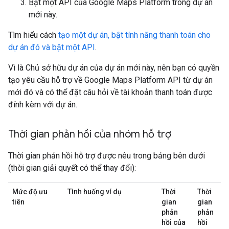
Bật một API của Google Maps Platform trong dự án
mới này.
Tìm hiểu cách
tạo một dự án, bật tính năng thanh toán cho
dự án đó và bật một API
.
Vì là Chủ sở hữu dự án của dự án mới này, nên bạn có quyền
tạo yêu cầu hỗ trợ về Google Maps Platform API từ dự án
mới đó và có thể đặt câu hỏi về tài khoản thanh toán được
đính kèm với dự án.
Thời gian phản hồi của nhóm hỗ trợ
Thời gian phản hồi hỗ trợ được nêu trong bảng bên dưới
(thời gian giải quyết có thể thay đổi):
Mức độ ưu
Tình huống ví dụ
Thời
Thời
tiên
gian
gian
phản
phản
hồi của
hồi