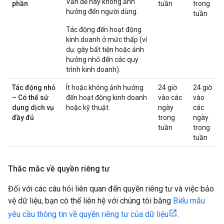
Vấn đề này không ảnh
phần
tuần
trong
hưởng đến người dùng.
tuần
Tác động đến hoạt động
kinh doanh ở mức thấp (ví
dụ: gây bất tiện hoặc ảnh
hưởng nhỏ đến các quy
trình kinh doanh).
Tác động nhỏ
Ít hoặc không ảnh hưởng
24 giờ
24 giờ
– Có thể sử
đến hoạt động kinh doanh
vào các
vào
dụng dịch vụ
hoặc kỹ thuật.
ngày
các
đầy đủ
trong
ngày
tuần
trong
tuần
Thắc mắc về quyền riêng tư
Đối với các câu hỏi liên quan đến quyền riêng tư và việc bảo
vệ dữ liệu, bạn có thể liên hệ với chúng tôi bằng
Biểu mẫu
yêu cầu thông tin về quyền riêng tư của dữ liệu
.