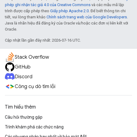
phép ghi nhận tác giả 4.0 của Creative Commons
và các mẫu mã lập
trình được cấp phép theo
Giấy phép Apache 2.0
. Để biết thông tin chi
tiết, vui lòng tham khảo
Chính sách trang web của Google Developers
.
Java là nhãn hiệu đã đăng ký của Oracle và/hoặc các đơn vị liên kết với
Oracle.
Cập nhật lần gần đây nhất: 2026-07-16 UTC.
Stack Overflow
GitHub
Discord
Công cụ dò tìm lỗi
Tìm hiểu thêm
Câu hỏi thường gặp
Trình khám phá các chức năng
Các phương pháp hay nhất về bảo mật API