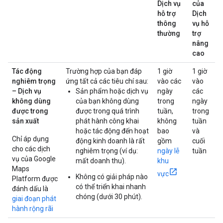
Dịch vụ
của
hỗ trợ
Dịch
thông
vụ hỗ
thường
trợ
nâng
cao
Tác động
Trường hợp của bạn đáp
1 giờ
1 giờ
nghiêm trọng
ứng tất cả các tiêu chí sau:
vào các
vào
– Dịch vụ
Sản phẩm hoặc dịch vụ
ngày
các
không dùng
của bạn không dùng
trong
ngày
được trong
được trong quá trình
tuần,
trong
sản xuất
phát hành công khai
không
tuần
hoặc tác động đến hoạt
bao
và
Chỉ áp dụng
động kinh doanh là rất
gồm
cuối
cho các dịch
nghiêm trọng (ví dụ:
ngày lễ
tuần
vụ của Google
mất doanh thu).
khu
Maps
vực
Không có giải pháp nào
Platform được
có thể triển khai nhanh
đánh dấu là
chóng (dưới 30 phút).
giai đoạn phát
hành rộng rãi