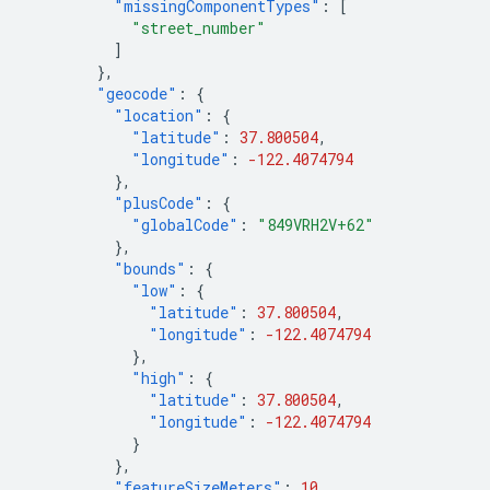
"missingComponentTypes"
:
[
"street_number"
]
},
"geocode"
:
{
"location"
:
{
"latitude"
:
37.800504
,
"longitude"
:
-122.4074794
},
"plusCode"
:
{
"globalCode"
:
"849VRH2V+62"
},
"bounds"
:
{
"low"
:
{
"latitude"
:
37.800504
,
"longitude"
:
-122.4074794
},
"high"
:
{
"latitude"
:
37.800504
,
"longitude"
:
-122.4074794
}
},
"featureSizeMeters"
:
10
,