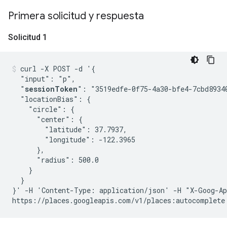
Primera solicitud y respuesta
Solicitud 1
curl -X POST -d '{

  "input": "p",

  "
sessionToken
": "3519edfe-0f75-4a30-bfe4-7cbd89340
  "locationBias": {

    "circle": {

      "center": {

        "latitude": 37.7937,

        "longitude": -122.3965

      },

      "radius": 500.0

    }

  }

}' -H 'Content-Type: application/json' -H "X-Goog-Ap