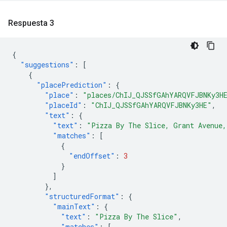
Respuesta 3
{
"suggestions"
:
[
{
"placePrediction"
:
{
"place"
:
"places/ChIJ_QJSSfGAhYARQVFJBNKy3H
"placeId"
:
"ChIJ_QJSSfGAhYARQVFJBNKy3HE"
,
"text"
:
{
"text"
:
"Pizza By The Slice, Grant Avenue,
"matches"
:
[
{
"endOffset"
:
3
}
]
},
"structuredFormat"
:
{
"mainText"
:
{
"text"
:
"Pizza By The Slice"
,
"matches"
:
[