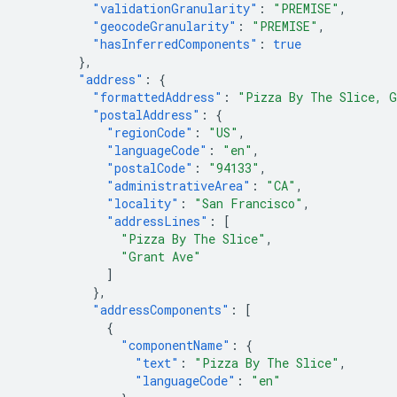
"validationGranularity"
:
"PREMISE"
,
"geocodeGranularity"
:
"PREMISE"
,
"hasInferredComponents"
:
true
},
"address"
:
{
"formattedAddress"
:
"Pizza By The Slice, G
"postalAddress"
:
{
"regionCode"
:
"US"
,
"languageCode"
:
"en"
,
"postalCode"
:
"94133"
,
"administrativeArea"
:
"CA"
,
"locality"
:
"San Francisco"
,
"addressLines"
:
[
"Pizza By The Slice"
,
"Grant Ave"
]
},
"addressComponents"
:
[
{
"componentName"
:
{
"text"
:
"Pizza By The Slice"
,
"languageCode"
:
"en"