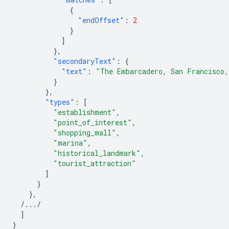
{
"endOffset"
:
2
}
]
},
"secondaryText"
:
{
"text"
:
"The Embarcadero, San Francisco,
}
},
"types"
:
[
"establishment"
,
"point_of_interest"
,
"shopping_mall"
,
"marina"
,
"historical_landmark"
,
"tourist_attraction"
]
}
},
/.../
]
}