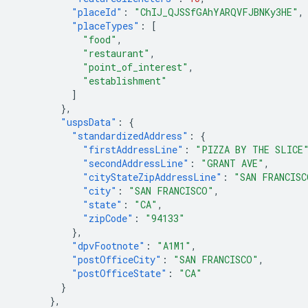
"placeId"
:
"ChIJ_QJSSfGAhYARQVFJBNKy3HE"
,
"placeTypes"
:
[
"food"
,
"restaurant"
,
"point_of_interest"
,
"establishment"
]
},
"uspsData"
:
{
"standardizedAddress"
:
{
"firstAddressLine"
:
"PIZZA BY THE SLICE
"secondAddressLine"
:
"GRANT AVE"
,
"cityStateZipAddressLine"
:
"SAN FRANCISC
"city"
:
"SAN FRANCISCO"
,
"state"
:
"CA"
,
"zipCode"
:
"94133"
},
"dpvFootnote"
:
"A1M1"
,
"postOfficeCity"
:
"SAN FRANCISCO"
,
"postOfficeState"
:
"CA"
}
},