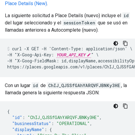
Place Details (New)
.
La siguiente solicitud a Place Details (nuevo) incluye el
id
del lugar seleccionado y el
sessionToken
que se usó en
llamadas anteriores a Autocomplete (nuevo).
curl -X GET -H 'Content-Type: application/json' \

-H "X-Goog-Api-Key: 
YOUR_API_KEY
" \

-H "X-Goog-FieldMask: id,displayName,accessibilityOpt
https://places.googleapis.com/v1/places/ChIJ_QJSSfGA
Con un lugar
id
de
ChIJ_QJSSfGAhYARQVFJBNKy3HE
, la
llamada genera la siguiente respuesta JSON:
{
"id"
:
"ChIJ_QJSSfGAhYARQVFJBNKy3HE"
,
"businessStatus"
:
"OPERATIONAL"
,
"displayName"
:
{