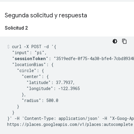
Segunda solicitud y respuesta
Solicitud 2
curl -X POST -d '{

  "input": "pi",

  "
sessionToken
": "3519edfe-0f75-4a30-bfe4-7cbd89340
  "locationBias": {

    "circle": {

      "center": {

        "latitude": 37.7937,

        "longitude": -122.3965

      },

      "radius": 500.0

    }

  }

}' -H 'Content-Type: application/json' -H "X-Goog-Ap