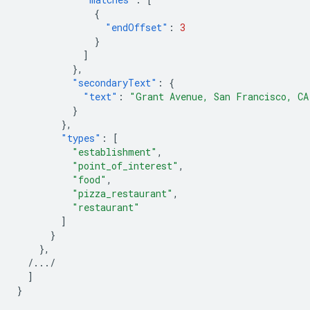
{
"endOffset"
:
3
}
]
},
"secondaryText"
:
{
"text"
:
"Grant Avenue, San Francisco, CA
}
},
"types"
:
[
"establishment"
,
"point_of_interest"
,
"food"
,
"pizza_restaurant"
,
"restaurant"
]
}
},
/.../
]
}