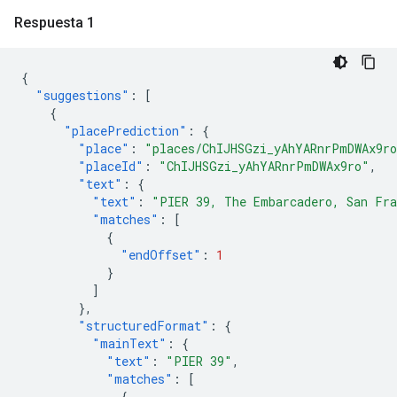
Respuesta 1
{
"suggestions"
:
[
{
"placePrediction"
:
{
"place"
:
"places/ChIJHSGzi_yAhYARnrPmDWAx9r
"placeId"
:
"ChIJHSGzi_yAhYARnrPmDWAx9ro"
,
"text"
:
{
"text"
:
"PIER 39, The Embarcadero, San Fra
"matches"
:
[
{
"endOffset"
:
1
}
]
},
"structuredFormat"
:
{
"mainText"
:
{
"text"
:
"PIER 39"
,
"matches"
:
[
{