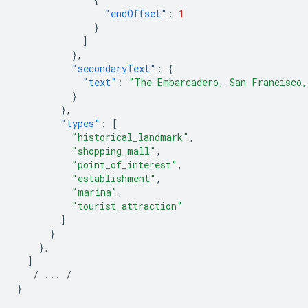
"endOffset"
:
1
}
]
},
"secondaryText"
:
{
"text"
:
"The Embarcadero, San Francisco,
}
},
"types"
:
[
"historical_landmark"
,
"shopping_mall"
,
"point_of_interest"
,
"establishment"
,
"marina"
,
"tourist_attraction"
]
}
},
]
/
...
/
}