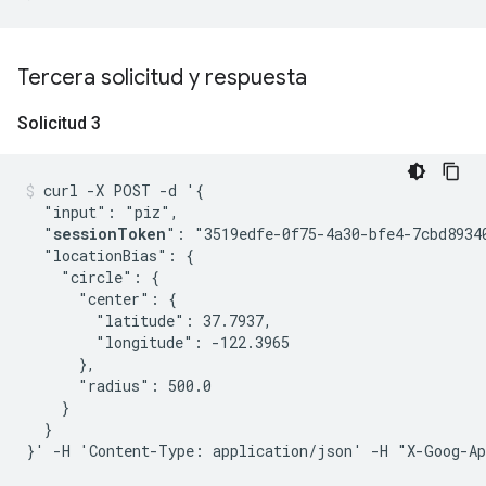
Tercera solicitud y respuesta
Solicitud 3
curl -X POST -d '{

  "input": "piz",

  "
sessionToken
": "3519edfe-0f75-4a30-bfe4-7cbd89340
  "locationBias": {

    "circle": {

      "center": {

        "latitude": 37.7937,

        "longitude": -122.3965

      },

      "radius": 500.0

    }

  }

}' -H 'Content-Type: application/json' -H "X-Goog-Ap