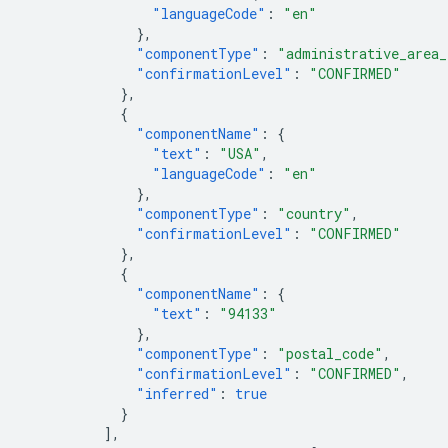
"languageCode"
:
"en"
},
"componentType"
:
"administrative_area_
"confirmationLevel"
:
"CONFIRMED"
},
{
"componentName"
:
{
"text"
:
"USA"
,
"languageCode"
:
"en"
},
"componentType"
:
"country"
,
"confirmationLevel"
:
"CONFIRMED"
},
{
"componentName"
:
{
"text"
:
"94133"
},
"componentType"
:
"postal_code"
,
"confirmationLevel"
:
"CONFIRMED"
,
"inferred"
:
true
}
],