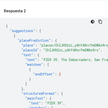
Respuesta 2
{
"suggestions"
:
[
{
"placePrediction"
:
{
"place"
:
"places/ChIJHSGzi_yAhYARnrPmDWAx9r
"placeId"
:
"ChIJHSGzi_yAhYARnrPmDWAx9ro"
,
"text"
:
{
"text"
:
"PIER 39, The Embarcadero, San Fra
"matches"
:
[
{
"endOffset"
:
2
}
]
},
"structuredFormat"
:
{
"mainText"
:
{
"text"
:
"PIER 39"
,
"matches"
:
[