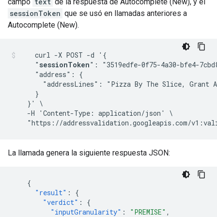
campo
text
de la respuesta de Autocomplete (New), y el
sessionToken
que se usó en llamadas anteriores a
Autocomplete (New).
    curl -X POST -d '{

      "
sessionToken
": "3519edfe-0f75-4a30-bfe4-7cbd8
      "address": {

        "addressLines": "Pizza By The Slice, Grant A
      }

    }' \

    -H 'Content-Type: application/json' \

    "https://addressvalidation.googleapis.com/v1:val
La llamada genera la siguiente respuesta JSON:
{
"result"
:
{
"verdict"
:
{
"inputGranularity"
:
"PREMISE"
,