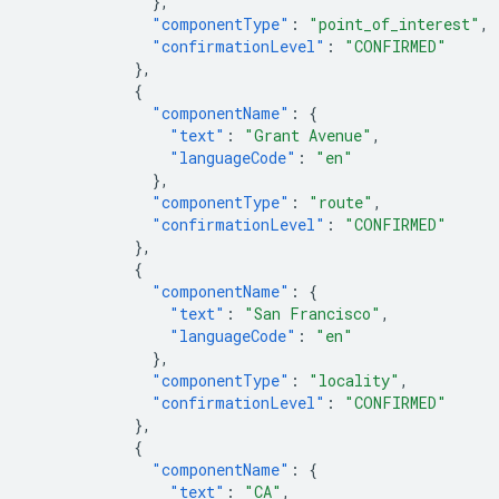
},
"componentType"
:
"point_of_interest"
,
"confirmationLevel"
:
"CONFIRMED"
},
{
"componentName"
:
{
"text"
:
"Grant Avenue"
,
"languageCode"
:
"en"
},
"componentType"
:
"route"
,
"confirmationLevel"
:
"CONFIRMED"
},
{
"componentName"
:
{
"text"
:
"San Francisco"
,
"languageCode"
:
"en"
},
"componentType"
:
"locality"
,
"confirmationLevel"
:
"CONFIRMED"
},
{
"componentName"
:
{
"text"
:
"CA"
,