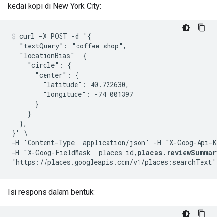
kedai kopi di New York City:
curl -X POST -d '{

  "textQuery": "coffee shop",

  "locationBias": {

    "circle": {

      "center": {

        "latitude": 40.722630,

        "longitude": -74.001397

      }

    }

  },

}' \

-H 'Content-Type: application/json' -H "X-Goog-Api-K
-H "X-Goog-FieldMask: places.id,
places.reviewSummar
Isi respons dalam bentuk: