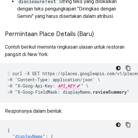
disclosureText
: String teks yang dilokalkan
dengan teks pengungkapan "Diringkas dengan
Gemini" yang harus disertakan dalam atribusi.
Permintaan Place Details (Baru)
Contoh berikut meminta ringkasan ulasan untuk restoran
pangsit di New York:
curl -X GET https://places.googleapis.com/v1/places
-H 'Content-Type: application/json' \

-H "X-Goog-Api-Key: 
API_KEY
" \

-H "X-Goog-FieldMask: displayName,
reviewSummary
Responsnya dalam bentuk:
{
"displayName"
:
{