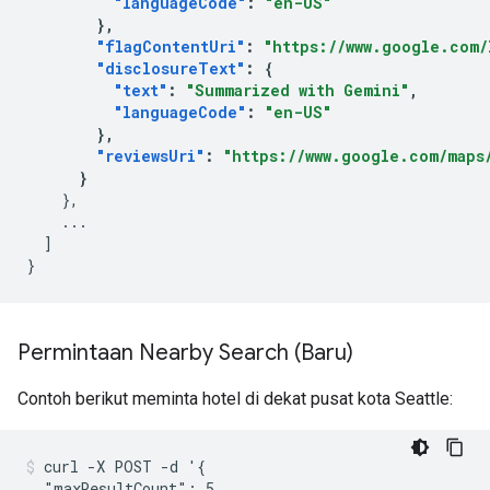
"languageCode"
:
"en-US"
},
"flagContentUri"
:
"https://www.google.com/
"disclosureText"
:
{
"text"
:
"Summarized with Gemini"
,
"languageCode"
:
"en-US"
},
"reviewsUri"
:
"https://www.google.com/maps/
}
},
...
]
}
Permintaan Nearby Search (Baru)
Contoh berikut meminta hotel di dekat pusat kota Seattle:
curl -X POST -d '{

  "maxResultCount": 5,
