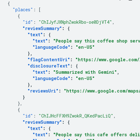
{
"places"
:
[
{
"id"
:
"ChIJyfJXNphZwokRbo-oe0DjVT4"
,
"reviewSummary"
:
{
"text"
:
{
"text"
:
"People say this coffee shop ser
"languageCode"
:
"en-US"
},
"flagContentUri"
:
"https://www.google.com/
"disclosureText"
:
{
"text"
:
"Summarized with Gemini"
,
"languageCode"
:
"en-US"
},
"reviewsUri"
:
"https://www.google.com/maps/
}
},
{
"id"
:
"ChIJHcFFXH9ZwokR_QKedPacLiQ"
,
"reviewSummary"
:
{
"text"
:
{
"text"
:
"People say this cafe offers del