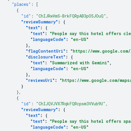
"places"
:
[
{
"id"
:
"ChIJRwVmS-BrkFQRpAB3pO5JOuQ"
,
"reviewSummary"
:
{
"text"
:
{
"text"
:
"People say this hotel offers cl
"languageCode"
:
"en-US"
},
"flagContentUri"
:
"https://www.google.com/
"disclosureText"
:
{
"text"
:
"Summarized with Gemini"
,
"languageCode"
:
"en-US"
},
"reviewsUri"
:
"https://www.google.com/maps/
}
},
{
"id"
:
"ChIJQVJVX7RqkFQRcpsm3VVub9U"
,
"reviewSummary"
:
{
"text"
:
{
"text"
:
"People say this hotel offers sp
"languageCode"
:
"en-US"