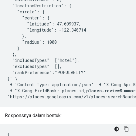
  "locationRestriction": {

    "circle": {

      "center": {

        "latitude": 47.609937,

        "longitude": -122.340714

      },

      "radius": 1000

    }

  },

  "includedTypes": ["hotel"],

  "excludedTypes": [],

  "rankPreference":"POPULARITY"

}' \

-H 'Content-Type: application/json' -H "X-Goog-Api-K
-H "X-Goog-FieldMask: places.id,
places.reviewSummar
Responsnya dalam bentuk:
{