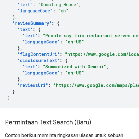
"text"
:
"Dumpling House"
,
"languageCode"
:
"en"
},
"reviewSummary"
:
{
"text"
:
{
"text"
:
"People say this restaurant serves d
"languageCode"
:
"en-US"
},
"flagContentUri"
:
"https://www.google.com/loca
"disclosureText"
:
{
"text"
:
"Summarized with Gemini"
,
"languageCode"
:
"en-US"
},
"reviewsUri"
:
"https://www.google.com/maps/plac
}
}
Permintaan Text Search (Baru)
Contoh berikut meminta ringkasan ulasan untuk sebuah