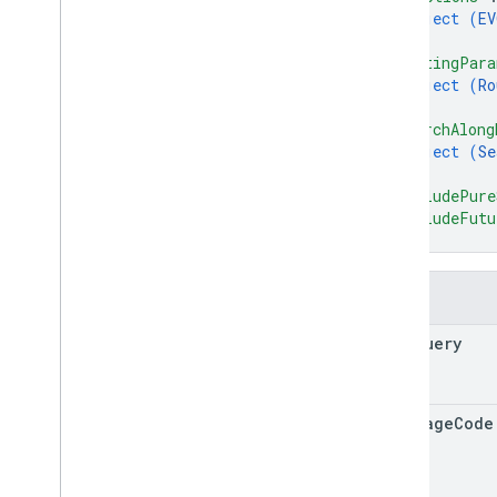
object (
EV
}
,
"routingPara
object (
Ro
}
,
"searchAlong
object (
Se
}
,
"includePure
"includeFutu
}
Поля
text
Query
language
Code