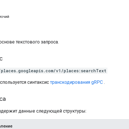
мочий
основе текстового запроса.
с
/places.googleapis.com/v1/places:searchText
используется синтаксис
транскодирования gRPC
.
са
содержит данные следующей структуры:
вление