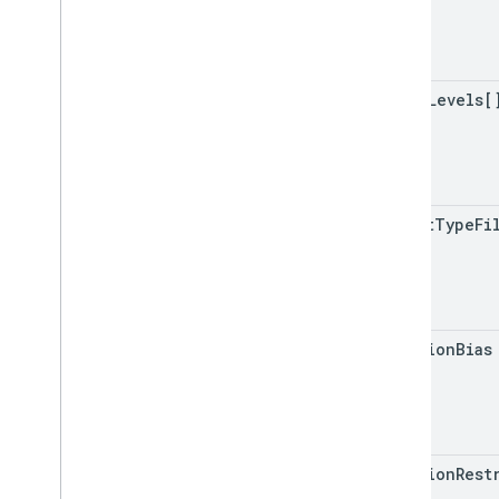
price
Levels[
strict
Type
Fi
location
Bias
location
Rest