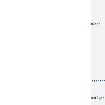
region
Code
rank
Preferen
included
Type