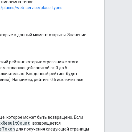
рживаемых типов:
/places/web-service/place-types
.
которые в данный момент открыты. Значение
кий рейтинг которых строго ниже этого
ом с плавающей запятой от 0 до 5
5,0] включительно. Введенный рейтинг будет
ния). Например, рейтинг 0,6 исключит все
це, которое может быть возвращено. Если
axResultCount
, возвращается
eToken
для получения следующей страницы