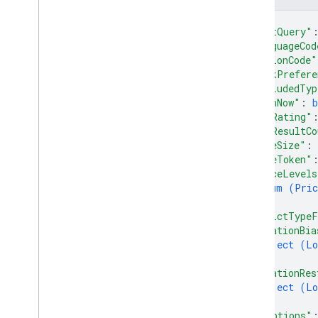
{
"textQuery"
"languageCod
"regionCode"
"rankPrefere
"includedTyp
"openNow"
: 
b
"minRating"
"maxResultCo
"pageSize"
: 
"pageToken"
"priceLevels
enum (
Pric
]
,
"strictTypeF
"locationBia
object (
Lo
}
,
"locationRes
object (
Lo
}
,
"evOptions"