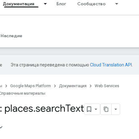
Документация
Блог
Сообщество
Наследие
Эта страница переведена с помощью
Cloud Translation API
.
ы
Google Maps Platform
Документация
Web Services
Справочные материалы
 places
.
search
Text