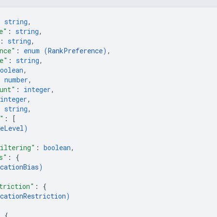
: 
string
,
e"
: 
string
,
: 
string
,
nce"
: 
enum (
RankPreference
)
,
e"
: 
string
,
oolean
,
: 
number
,
unt"
: 
integer
,
integer
,
: 
string
,
"
: 
[
eLevel
)
iltering"
: 
boolean
,
s"
: 
{
cationBias
)
triction"
: 
{
cationRestriction
)
: 
{