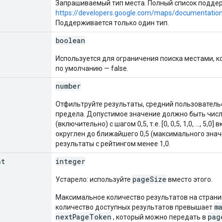
Запрашиваемый тип места. Полный список подде
https://developers.google.com/maps/documentation
Поддерживается только один тип.
boolean
Используется для ограничения поиска местами, 
по умолчанию — false.
number
Отфильтруйте результаты, средний пользовательс
предела. Допустимое значение должно быть числ
(включительно) с шагом 0,5, т.е. [0, 0,5, 1,0, ..., 
округлен до ближайшего 0,5 (максимального значе
результаты с рейтингом менее 1,0.
nt
integer
pageSize
Устарело: используйте
вместо этого.
Максимальное количество результатов на страни
m
количество доступных результатов превышает
nextPageToken
pag
, который можно передать в