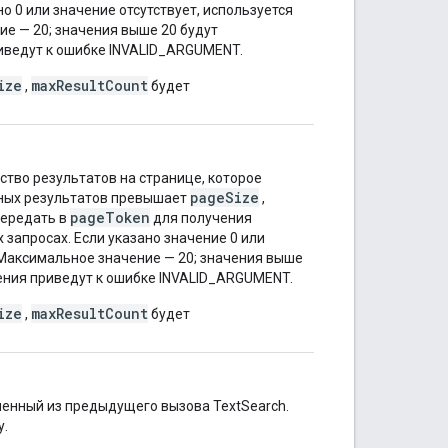
о 0 или значение отсутствует, используется
е — 20; значения выше 20 будут
иведут к ошибке INVALID_ARGUMENT.
ize
maxResultCount
,
будет
тво результатов на странице, которое
pageSize
пных результатов превышает
,
pageToken
передать в
для получения
запросах. Если указано значение 0 или
 Максимальное значение — 20; значения выше
чения приведут к ошибке INVALID_ARGUMENT.
ize
maxResultCount
,
будет
ченный из предыдущего вызова TextSearch.
у.