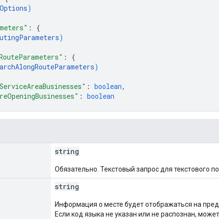
Options
)
meters"
: 
{
utingParameters
)
RouteParameters"
: 
{
archAlongRouteParameters
)
ServiceAreaBusinesses"
: 
boolean
,
reOpeningBusinesses"
: 
boolean
string
Обязательно. Текстовый запрос для текстового по
string
Информация о месте будет отображаться на пред
Если код языка не указан или не распознан, мож