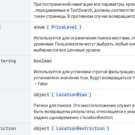
При постраничной навигации все параметры, кро
, передаваемые в TextSearch, должны соответст
токен страницы. В противном случае возвращает
]
enum (
PriceLevel
)
Используется для ограничения поиска местами,
уровнями. Пользователи могут выбрать любые к
выбираются все ценовые уровни.
ltering
boolean
Используется для установки строгой фильтрации п
установлено значение true, будут возвращаться 
— false.
object (
LocationBias
)
Регион для поиска. Это местоположение служит в 
быть возвращены результаты, относящиеся к ук
задано одновременно с locationRestrict.
riction
object (
LocationRestriction
)