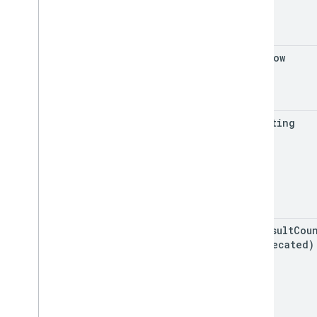
open
Now
min
Rating
max
Result
Cou
(deprecated)