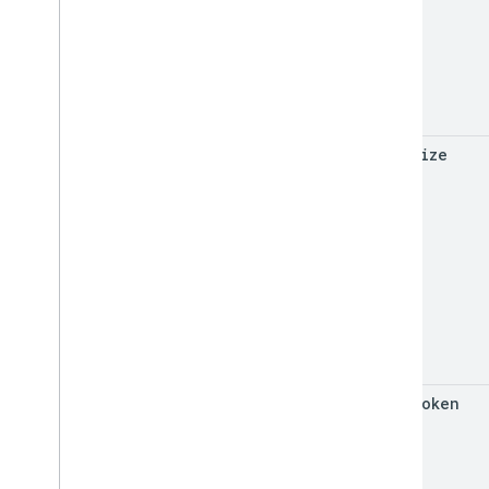
page
Size
page
Token