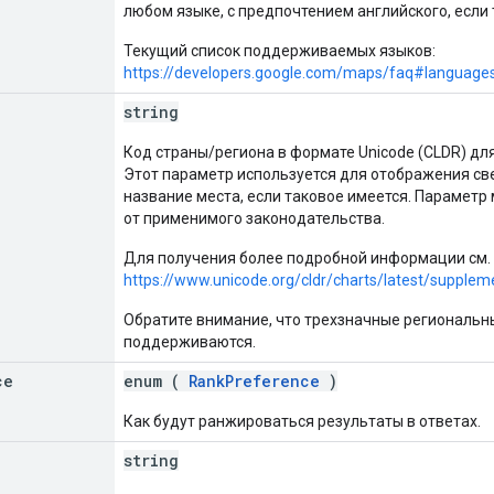
любом языке, с предпочтением английского, если
Текущий список поддерживаемых языков:
https://developers.google.com/maps/faq#language
string
Код страны/региона в формате Unicode (CLDR) дл
Этот параметр используется для отображения све
название места, если таковое имеется. Параметр
от применимого законодательства.
Для получения более подробной информации см.
https://www.unicode.org/cldr/charts/latest/supplem
Обратите внимание, что трехзначные региональн
поддерживаются.
ce
enum (
RankPreference
)
Как будут ранжироваться результаты в ответах.
string