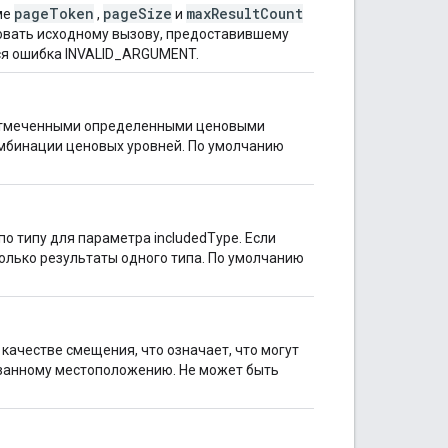
pageToken
pageSize
maxResultCount
ме
,
и
вовать исходному вызову, предоставившему
ся ошибка INVALID_ARGUMENT.
 отмеченными определенными ценовыми
омбинации ценовых уровней. По умолчанию
о типу для параметра includedType. Если
только результаты одного типа. По умолчанию
качестве смещения, что означает, что могут
азанному местоположению. Не может быть