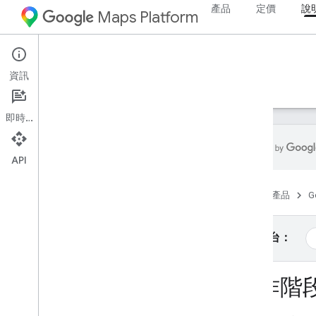
產品
定價
說
Maps Platform
Web Services
Places API
資訊
指南
參考資料
資源
舊版
即時通訊
API
Places API
首頁
產品
G
總覽
地點 ID
地點圖示
選取平台：
設定
工作階
設定 Places API