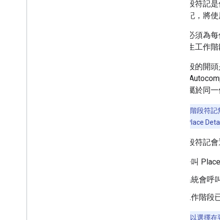
Places API (新推出)
工作階段符記是
使用 Places API (新版)
階段符記，將使
使用地點資料 (新推出)
使用者必須為每
使用工作階段符記
方式產生工作階段
關於工作階段符記
使用工作階段符記
工作階段的開頭是呼
Autocomplete (新推出) 和工作階段
入多筆 Autoco
定價
必須隸屬於同一個 
沿路線搜尋
AI 輔助的摘要
注意：
工作階段符記無法
Google 地圖連結
一工作階段的 Place Det
檢舉不當內容
用戶端程式庫
工作階段符記會
呼叫 Place
系統會呼
工作階段
注意：
您可以選擇在要