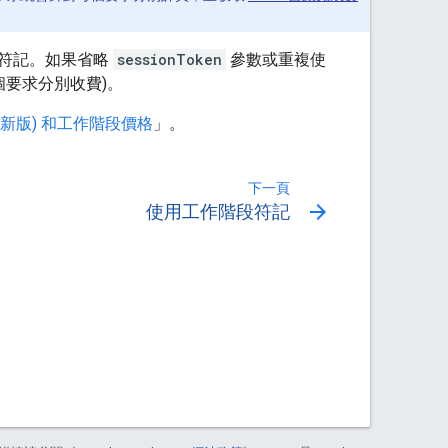
的符記。如果省略
sessionToken
參數或重複使
個要求分別收費)。
te (新版) 和工作階段價格
」。
下一頁
arrow_forward
使用工作階段符記