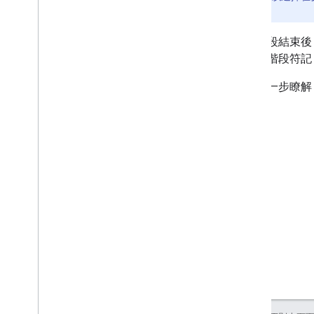
求
的費用。
工作階段結束後
用工作階段符記
如要進一步瞭解 A