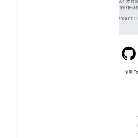
除非另有註明，否則本頁
和/或其關聯企業的註冊商
上次更新時間：2026-07-1
Stack Overflow
使用 google-maps 標記提出問
使用 F
題。
瞭解詳情
常見問題
API 挑選器
地點 ID 搜尋器