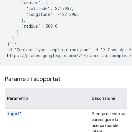
      "center": {

        "latitude": 37.7937,

        "longitude": -122.3965

      },

      "radius": 500.0

    }

  }

}' \

-H 'Content-Type: application/json' -H "X-Goog-Api-K
Parametri supportati
Parametro
Descrizione
input
*
Stringa di testo su
cui eseguire la
ricerca (parole
intere,