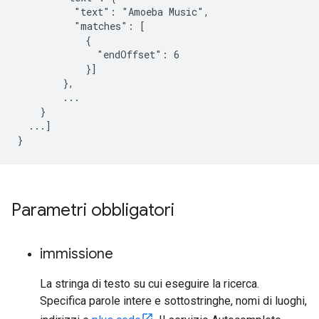
          "text": "Amoeba Music",

          "matches": [

            {

              "endOffset": 6

            }]

        },

        ...

    }

  ...]

}
Parametri obbligatori
immissione
La stringa di testo su cui eseguire la ricerca.
Specifica parole intere e sottostringhe, nomi di luoghi,