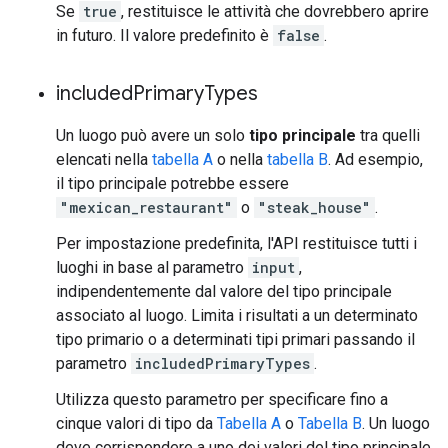
Se
true
, restituisce le attività che dovrebbero aprire
in futuro. Il valore predefinito è
false
.
included
Primary
Types
Un luogo può avere un solo
tipo principale
tra quelli
elencati nella
tabella A
o nella
tabella B
. Ad esempio,
il tipo principale potrebbe essere
"mexican_restaurant"
o
"steak_house"
.
Per impostazione predefinita, l'API restituisce tutti i
luoghi in base al parametro
input
,
indipendentemente dal valore del tipo principale
associato al luogo. Limita i risultati a un determinato
tipo primario o a determinati tipi primari passando il
parametro
includedPrimaryTypes
.
Utilizza questo parametro per specificare fino a
cinque valori di tipo da
Tabella A
o
Tabella B
. Un luogo
deve corrispondere a uno dei valori del tipo principale