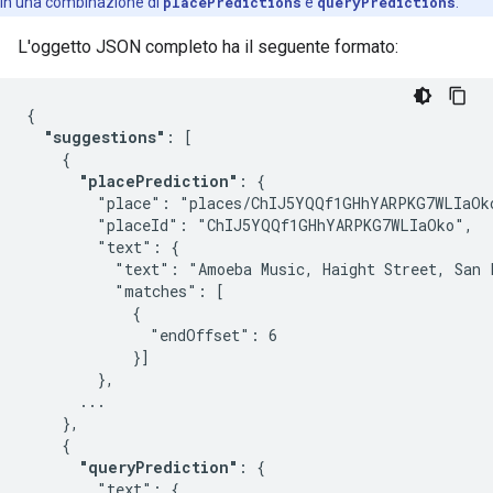
in una combinazione di
placePredictions
e
queryPredictions
.
L'oggetto JSON completo ha il seguente formato:
{

"suggestions"
: [

    {

"placePrediction"
: {

        "place": "places/ChIJ5YQQf1GHhYARPKG7WLIaOko
        "placeId": "ChIJ5YQQf1GHhYARPKG7WLIaOko",

        "text": {

          "text": "Amoeba Music, Haight Street, San F
          "matches": [

            {

              "endOffset": 6

            }]

        },

      ...

    },

    {

"queryPrediction"
: {

        "text": {
