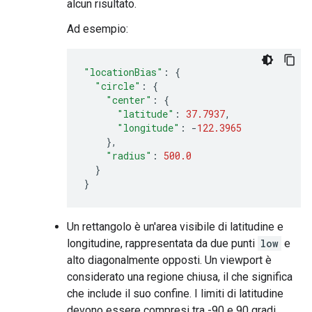
alcun risultato.
Ad esempio:
"locationBias"
:
{
"circle"
:
{
"center"
:
{
"latitude"
:
37.7937
,
"longitude"
:
-
122.3965
},
"radius"
:
500.0
}
}
Un rettangolo è un'area visibile di latitudine e
longitudine, rappresentata da due punti
low
e
alto diagonalmente opposti. Un viewport è
considerato una regione chiusa, il che significa
che include il suo confine. I limiti di latitudine
devono essere compresi tra -90 e 90 gradi