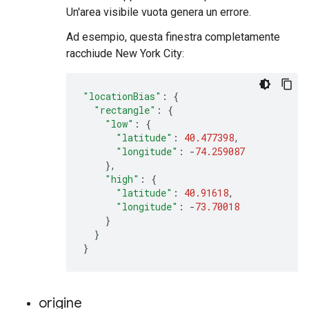
Un'area visibile vuota genera un errore.
Ad esempio, questa finestra completamente
racchiude New York City:
"locationBias"
:
{
"rectangle"
:
{
"low"
:
{
"latitude"
:
40.477398
,
"longitude"
:
-
74.259087
},
"high"
:
{
"latitude"
:
40.91618
,
"longitude"
:
-
73.70018
}
}
}
origine