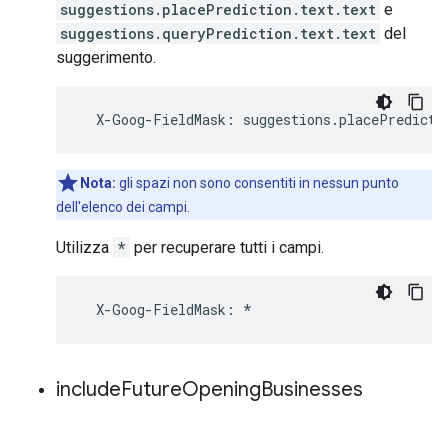
suggestions.placePrediction.text.text
e
suggestions.queryPrediction.text.text
del
suggerimento.
X
-
Goog
-
FieldMask
:
suggestions
.
placePredicti
Nota:
gli spazi non sono consentiti in nessun punto
dell'elenco dei campi.
Utilizza
*
per recuperare tutti i campi.
X
-
Goog
-
FieldMask
:
*
include
Future
Opening
Businesses