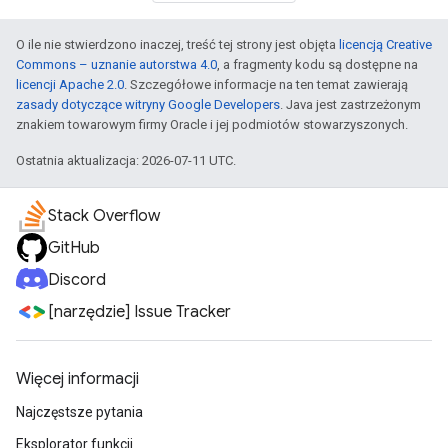
O ile nie stwierdzono inaczej, treść tej strony jest objęta
licencją Creative
Commons – uznanie autorstwa 4.0
, a fragmenty kodu są dostępne na
licencji Apache 2.0
. Szczegółowe informacje na ten temat zawierają
zasady dotyczące witryny Google Developers
. Java jest zastrzeżonym
znakiem towarowym firmy Oracle i jej podmiotów stowarzyszonych.
Ostatnia aktualizacja: 2026-07-11 UTC.
Stack Overflow
GitHub
Discord
[narzędzie] Issue Tracker
Więcej informacji
Najczęstsze pytania
Eksplorator funkcji