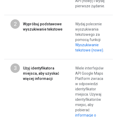
API (nowy) i wyślij
pierwsze żądanie.
2
Wypróbuj podstawowe
Wydaj polecenie
wyszukiwanie tekstowe
wyszukiwania
tekstowego za
pomocą funkcji
Wyszukiwanie
tekstowe (nowe)
.
3
Użyj identyfikatora
Wiele interfejsów
miejsca, aby uzyskać
API Google Maps
więcej informacji
Platform zwraca
w odpowiedzi
identyfikator
miejsca. Używaj
identyfikatorów
miejsc, aby
pobierać
informacje o