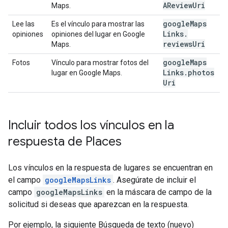
AReview
Uri
Maps.
google
Maps
Lee las
Es el vínculo para mostrar las
Links
.
opiniones
opiniones del lugar en Google
reviews
Uri
Maps.
google
Maps
Fotos
Vínculo para mostrar fotos del
Links
.
photos
lugar en Google Maps.
Uri
Incluir todos los vínculos en la
respuesta de Places
Los vínculos en la respuesta de lugares se encuentran en
el campo
googleMapsLinks
. Asegúrate de incluir el
campo
googleMapsLinks
en la máscara de campo de la
solicitud si deseas que aparezcan en la respuesta.
Por ejemplo, la siguiente Búsqueda de texto (nuevo)