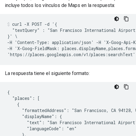
incluye todos los vínculos de Maps en la respuesta:
curl -X POST -d '{

  "textQuery" : "San Francisco International Airport"
}' \

-H 'Content-Type: application/json' -H 'X-Goog-Api-K
-H 'X-Goog-FieldMask: places.displayName,places.form
La respuesta tiene el siguiente formato:
{

  "places": [

    {

      "formattedAddress": "San Francisco, CA 94128, U
      "displayName": {

        "text": "San Francisco International Airport"
        "languageCode": "en"

      },
