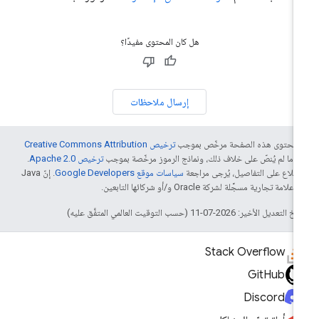
هل كان المحتوى مفيدًا؟
إرسال ملاحظات
ّ محتوى هذه الصفحة مرخّص بموجب
ترخيص Creative Commons Attribution
4‏
ما لم يُنصّ على خلاف ذلك، ونماذج الرموز مرخّصة بموجب
ترخيص Apache 2.0‏
.
اطّلاع على التفاصيل، يُرجى مراجعة
سياسات موقع Google Developers‏
. إنّ Java
لامة تجارية مسجَّلة لشركة Oracle و/أو شركائها التابعين.
التعديل الأخير: 2026-07-11 (حسب التوقيت العالمي المتفَّق عليه)
Stack Overflow
GitHub
Discord