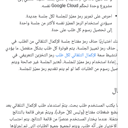
مشروع وحدة تحكّم Google Cloud نفسه.
احرص على تمرير رمز مميّز للجلسة لكل جلسة جديدة.
سيؤدي استخدام الرمز المميّز نفسه لأكثر من جلسة واحدة
إلى تحصيل رسوم كل طلب على حدة.
كنك اختياريًا حذف رمز مفتاح جلسة الإكمال التلقائي من الطلب. في
ل حذف رمز تمييز الجلسة، يتم فوترة كل طلب بشكل منفصل، ما يؤدي
ى تنشيط سمة
الإكمال التلقائي لكل طلب
رمز التخزين التعريفي. في
ل إعادة استخدام رمز مميّز للجلسة، تُعتبر الجلسة غير صالحة ويتم
صيل رسوم من الطلبات كما لو لم يتم تقديم رمز مميّز للجلسة.
ثال
نما يكتب المستخدم طلب بحث، يتمّ استدعاء طلب الإكمال التلقائي بعد
 بضع ضغطات مفتاح (وليس لكلّ حرف)، ويتمّ عرض قائمة بالنتائج
محتمَلة. عندما يختار المستخدم عنصرًا من قائمة النتائج، يتم احتساب
ا الاختيار على أنّه طلب، ويتم تجميع جميع الطلبات التي تم إجراؤها