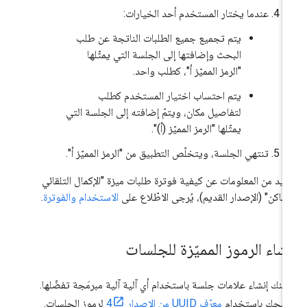
عندما يختار المستخدم أحد الخيارات:
يتم تجميع جميع الطلبات الناتجة عن طلب
البحث وإضافتها إلى الجلسة التي يمثّلها
"الرمز المميّز أ"، كطلب واحد.
يتم احتساب اختيار المستخدم كطلب
لتفاصيل مكان، ويتمّ إضافته إلى الجلسة التي
يمثّلها "الرمز المميّز (أ)".
تنتهي الجلسة، ويتخلّص التطبيق من "الرمز المميّز أ".
زيد من المعلومات عن كيفية فوترة طلبات ميزة "الإكمال التلقائي
أماكن" (الإصدار القديم)، يُرجى الاطّلاع على
الاستخدام والفوترة
.
نشاء الرموز المميّزة للجلسات
كنك إنشاء علامات جلسة باستخدام أي آلية آلية مبرمَجة تفضّلها.
صحك باستخدام
معرّف UUID من الإصدار 4
لرموز الجلسات.