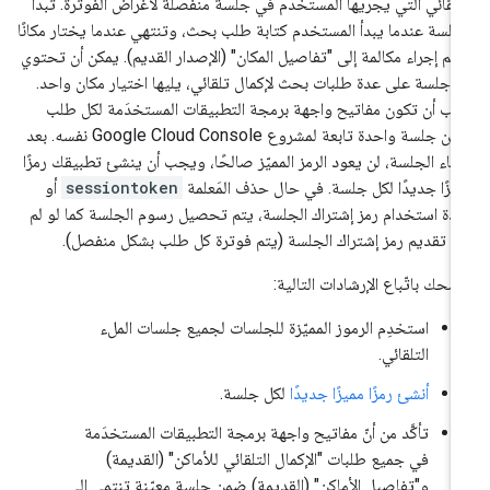
تلقائي التي يجريها المستخدم في جلسة منفصلة لأغراض الفوترة. تبدأ
جلسة عندما يبدأ المستخدم كتابة طلب بحث، وتنتهي عندما يختار مكانًا
تم إجراء مكالمة إلى "تفاصيل المكان" (الإصدار القديم). يمكن أن تحتوي
 جلسة على عدة طلبات بحث لإكمال تلقائي، يليها اختيار مكان واحد.
ب أن تكون مفاتيح واجهة برمجة التطبيقات المستخدَمة لكل طلب
ضمن جلسة واحدة تابعة لمشروع Google Cloud Console نفسه. بعد
تهاء الجلسة، لن يعود الرمز المميّز صالحًا، ويجب أن ينشئ تطبيقك رمزًا
يّزًا جديدًا لكل جلسة. في حال حذف المَعلمة
sessiontoken
أو
ادة استخدام رمز إشتراك الجلسة، يتم تحصيل رسوم الجلسة كما لو لم
م تقديم رمز إشتراك الجلسة (يتم فوترة كل طلب بشكل منفصل).
صحك باتّباع الإرشادات التالية:
استخدِم الرموز المميّزة للجلسات لجميع جلسات الملء
التلقائي.
أنشئ رمزًا مميزًا جديدًا
لكل جلسة.
تأكَّد من أنّ مفاتيح واجهة برمجة التطبيقات المستخدَمة
في جميع طلبات "الإكمال التلقائي للأماكن" (القديمة)
و"تفاصيل الأماكن" (القديمة) ضمن جلسة معيّنة تنتمي إلى