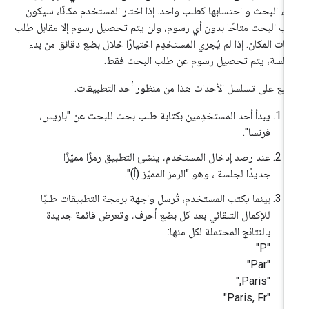
ناء البحث و احتسابها كطلب واحد. إذا اختار المستخدم مكانًا، سيكون
ب البحث متاحًا بدون أي رسوم، ولن يتم تحصيل رسوم إلا مقابل طلب
انات المكان. إذا لم يُجري المستخدِم اختيارًا خلال بضع دقائق من بدء
جلسة، يتم تحصيل رسوم عن طلب البحث فقط.
طّلِع على تسلسل الأحداث هذا من منظور أحد التطبيقات.
يبدأ أحد المستخدِمين بكتابة طلب بحث للبحث عن "باريس،
فرنسا".
عند رصد إدخال المستخدم، ينشئ التطبيق رمزًا مميّزًا
جديدًا لجلسة ، وهو "الرمز المميّز (أ)".
بينما يكتب المستخدم، تُرسل واجهة برمجة التطبيقات طلبًا
للإكمال التلقائي بعد كل بضع أحرف، وتعرض قائمة جديدة
بالنتائج المحتملة لكل منها:
"P"
"Par"
"Paris,"
"Paris, Fr"