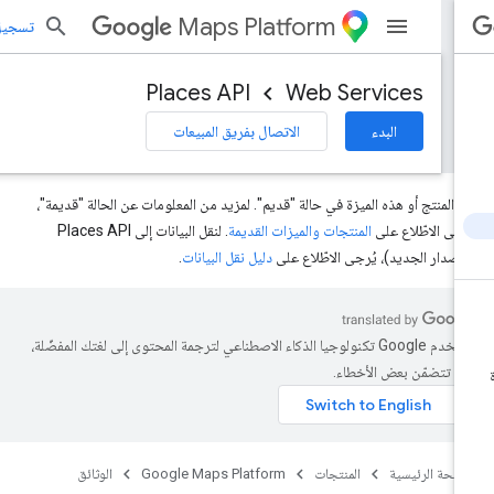
Maps Platform
تسجيل الد
Places API
Web Services
البدء
الاتصال بفريق المبيعات
ا المنتج أو هذه الميزة في حالة "قديم". لمزيد من المعلومات عن الحالة "قديمة"،
رجى الاطّلاع على
المنتجات والميزات القديمة
. لنقل البيانات إلى Places API
لإصدار الجديد)، يُرجى الاطّلاع على
دليل نقل البيانات
.
تستخدم Google تكنولوجيا الذكاء الاصطناعي لترجمة المحتوى إلى لغتك المفضّلة،
د تتضمّن بعض الأخطاء.
صفحة الرئيسية
المنتجات
Google Maps Platform
الوثائق