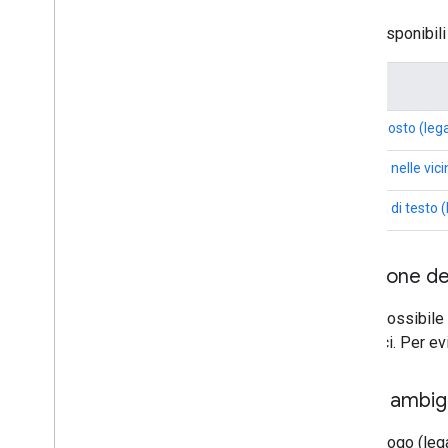
dell'API Places
Sono disponibili
Tipo
Trova posto (leg
Ricerca nelle vic
Ricerca di testo 
Selezione de
Non è possibile l
specifici. Per ev
Testo ambi
Trova luogo (leg