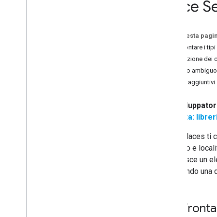
Place S
Place Details
Place Photos
Place Autocomplete
Su questa pagi
Completamento automatico query
Confrontare i tipi
Utilizzare i dati dei luoghi
Selezione dei 
Librerie client
Testo ambiguo
Filtri aggiuntivi
Esegui la migrazione alle API
Places (novità)
Panoramica
Sviluppato
Esegui la migrazione a Ricerca nelle
Nota: librer
vicinanze (novità)
Esegui la migrazione a Ricerca testuale
L'API Places ti c
(novità)
di rilievo e loca
Esegui la migrazione a Place Details
restituisce un e
(novità)
utilizzando una
Esegui la migrazione a Place Photo
(novità)
Esegui la migrazione al completamento
automatico (novità)
Confrontare
Esegui la migrazione della risposta