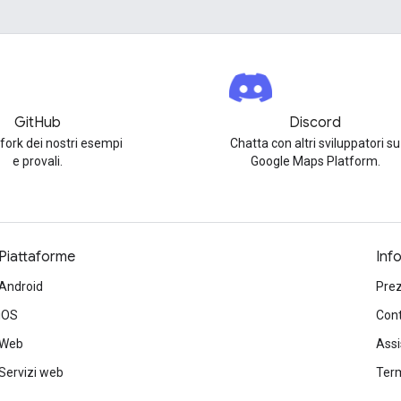
GitHub
Discord
 fork dei nostri esempi
Chatta con altri sviluppatori su
e provali.
Google Maps Platform.
Piattaforme
Inf
Android
Prez
iOS
Cont
Web
Ass
Servizi web
Term