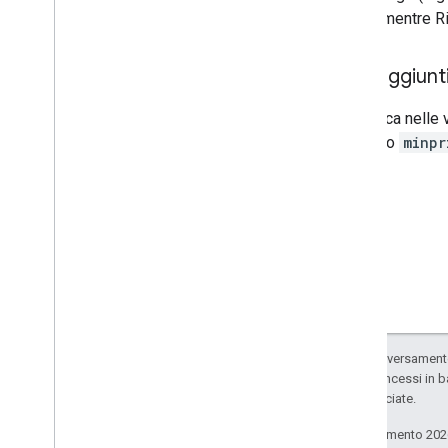
campi, mentre Ri
Filtri aggiunt
La ricerca nelle 
esempio
minpr
Salvo quando diversamente 
codice sono concessi in b
delle sue consociate.
Ultimo aggiornamento 202