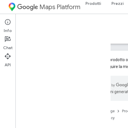
Prodotti
Prezzi
Maps Platform
Web Services
Places API
Info
Guide
Riferimento
Risorse
Legacy
Chat
Questo prodotto o 
API
Per eseguire la mi
API Places (legacy)
Panoramica
Utilizzare le API Places
traduzioni generat
Place Search
Panoramica
Find Place
Home page
Pro
Ricerca nelle vicinanze
Legacy
Ricerca testuale