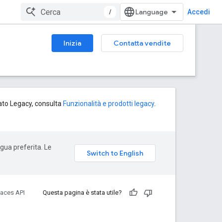
/
Accedi
Inizia
Contatta vendite
tato Legacy, consulta
Funzionalità e prodotti legacy
.
ngua preferita. Le
laces API
Questa pagina è stata utile?