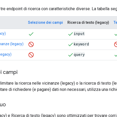
 tre endpoint di ricerca con caratteristiche diverse. La tabella s
Selezione dei campi
Ricerca di testo (legacy)
T
input
acy)
keyword
inanze (legacy)
query
(legacy)
i campi
imitare la ricerca nelle vicinanze (legacy) o la ricerca di testo 
itare di richiedere (e pagare) dati non necessari, utilizza una rich
guo
acy) e Ricerca di testo (legacy) sono ottimizzati per trovare cor