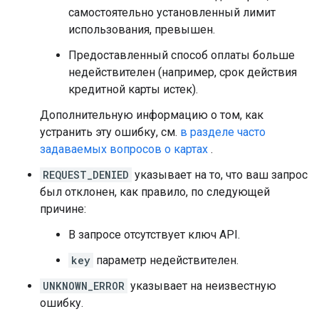
"northeast"
:
самостоятельно установленный лимит
{
"lat"
:
-33.86039142010728
,
"ln
использования, превышен.
"southwest"
:
{
"lat"
:
-33.86309107989273
,
"ln
Предоставленный способ оплаты больше
},
недействителен (например, срок действия
},
"icon"
:
"https://maps.gstatic.com/mapfiles
кредитной карты истек).
"icon_background_color"
:
"#FF9E67"
,
Дополнительную информацию о том, как
"icon_mask_base_uri"
:
"https://maps.gstati
"name"
:
"Mode Kitchen & Bar"
,
устранить эту ошибку, см.
в разделе часто
"opening_hours"
:
{
"open_now"
:
true
},
задаваемых вопросов о картах
.
"photos"
:
[
REQUEST_DENIED
указывает на то, что ваш запрос
{
был отклонен, как правило, по следующей
"height"
:
1536
,
причине:
"html_attributions"
:
[
В запросе отсутствует ключ API.
'
Mode
Ki
t
che
n
 & 
Bar
'
,
],
key
параметр недействителен.
"photo_reference"
:
"Aap_uECCCAhdFqO1
UNKNOWN_ERROR
указывает на неизвестную
"width"
:
2048
,
},
ошибку.
],