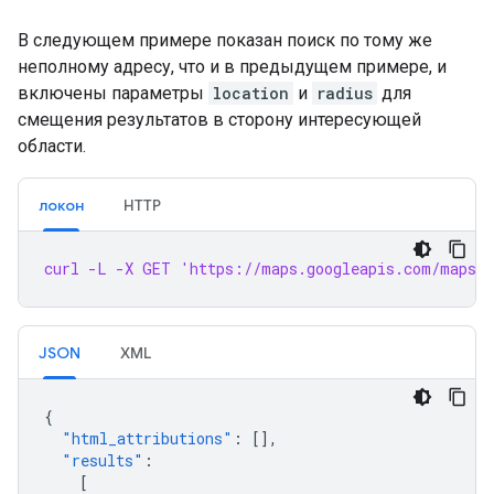
"types"
:
[
"route"
],
},
В следующем примере показан поиск по тому же
],
неполному адресу, что и в предыдущем примере, и
"status"
:
"OK"
,
включены параметры
location
и
radius
для
}
смещения результатов в сторону интересующей
области.
локон
HTTP
curl -L -X GET 'https://maps.googleapis.com/maps/a
JSON
XML
{
"html_attributions"
:
[],
"results"
:
[