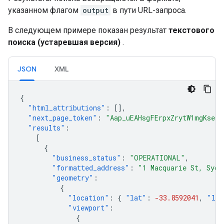
},
указанном флагом
output
в пути URL-запроса.
"reference"
:
"ChIJd_ueCe1w44kRD_KFuN5w5nA"
"types"
:
[
"street_address"
],
В следующем примере показан результат
текстового
},
],
поиска (устаревшая версия)
.
"status"
:
"OK"
,
}
JSON
XML
{
"html_attributions"
:
[],
"next_page_token"
:
"Aap_uEAHsgFErpxZrytW1mgKsefD
"results"
:
[
{
"business_status"
:
"OPERATIONAL"
,
"formatted_address"
:
"1 Macquarie St, Sydn
"geometry"
:
{
"location"
:
{
"lat"
:
-33.8592041
,
"lng
"viewport"
:
{