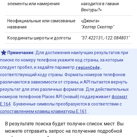
элементы или намерения
находится в гавани
Вентуры?»
Неофициальные или самозваные
«Дженга»
названия
"Хелтер Скелтер"
Координаты широты и долготы
"37.422131,-122.084801"
Примечание:
Для достижения наилучших результатов при
поиске по номеру телефона укажите код страны, за которым
следует пробел, и задайте параметр
regionCode
,
соответствующий коду страны. Форматы номеров телефонов
различаются в зависимости от страны, и API пытается вернуть
результат для этих различных форматов. Для действительных
номеров телефонов Places API (новый) поддерживает
формат
E.164
. Буквенные символы преобразуются в соответствии с
сопоставлением клавиш клавиатуры E.161
.
В результате поиска будет получен список мест. Вы
можете отправить запрос на получение подробной