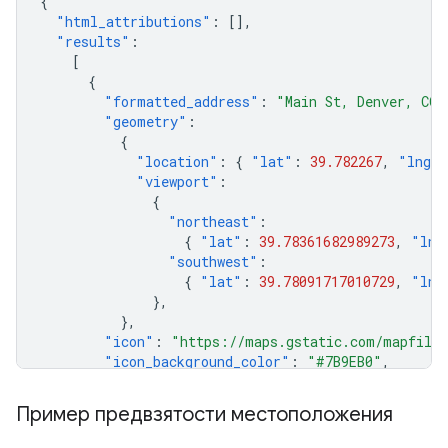
{
"html_attributions"
:
[],
"results"
:
[
{
"formatted_address"
:
"Main St, Denver, CO 
"geometry"
:
{
"location"
:
{
"lat"
:
39.782267
,
"lng"
"viewport"
:
{
"northeast"
:
{
"lat"
:
39.78361682989273
,
"lng
"southwest"
:
{
"lat"
:
39.78091717010729
,
"lng
},
},
"icon"
:
"https://maps.gstatic.com/mapfiles
"icon_background_color"
:
"#7B9EB0"
,
"icon_mask_base_uri"
:
"https://maps.gstati
"name"
:
"Main St"
,
Пример предвзятости местоположения
"place_id"
:
"ChIJIS85_gd7bIcRJIGEPue1cJI"
,
"reference"
:
"ChIJIS85_gd7bIcRJIGEPue1cJI"