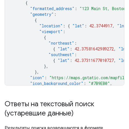
{
"formatted_address"
:
"123 Main St, Boston,
"geometry"
:
{
"location"
:
{
"lat"
:
42.3744917
,
"lng"
"viewport"
:
{
"northeast"
:
{
"lat"
:
42.37581642989272
,
"lng
"southwest"
:
{
"lat"
:
42.37311677010727
,
"lng
},
},
"icon"
:
"https://maps.gstatic.com/mapfiles
"icon_background_color"
:
"#7B9EB0"
,
"icon_mask_base_uri"
:
"https://maps.gstati
"name"
:
"123 Main St"
,
"place_id"
:
"ChIJd_ueCe1w44kRD_KFuN5w5nA"
,
Ответы на текстовый поиск
"plus_code"
:
(устаревшие данные)
{
"compound_code"
:
"9WFP+QJ Boston, Mas
"global_code"
:
"87JC9WFP+QJ"
,
Результаты поиска возвращаются в формате,