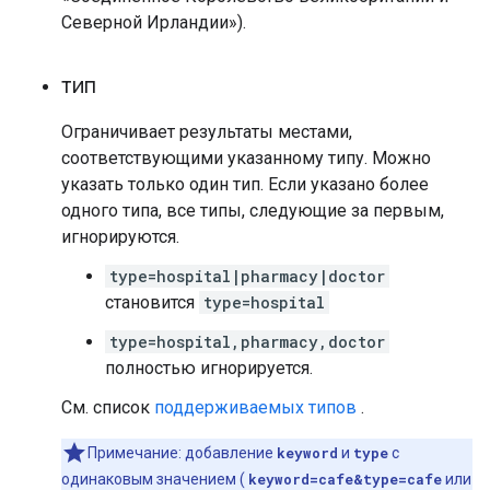
Северной Ирландии»).
тип
Ограничивает результаты местами,
соответствующими указанному типу. Можно
указать только один тип. Если указано более
одного типа, все типы, следующие за первым,
игнорируются.
type=hospital|pharmacy|doctor
становится
type=hospital
type=hospital,pharmacy,doctor
полностью игнорируется.
См. список
поддерживаемых типов
.
Примечание: добавление
keyword
и
type
с
одинаковым значением (
keyword=cafe&type=cafe
или