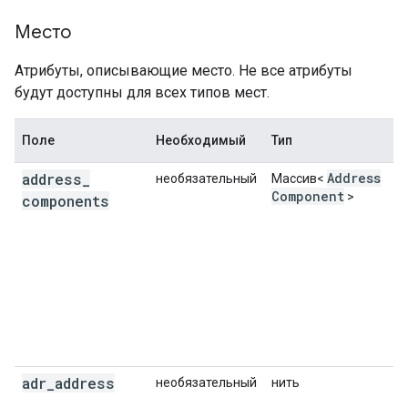
"place_id"
:
"ChIJL2r6S0KuEmsRxzk0sfWZYnU"
,
Место
"plus_code"
:
{
"compound_code"
:
"46Q5+83 Sydney, New 
Атрибуты, описывающие место. Не все атрибуты
"global_code"
:
"4RRH46Q5+83"
,
будут доступны для всех типов мест.
},
"price_level"
:
2
,
Поле
"rating"
:
Необходимый
4.4
,
Тип
"reference"
:
"ChIJL2r6S0KuEmsRxzk0sfWZYnU"
address
_
"types"
:
[
"restaurant"
,
"point_of_interest
Address
необязательный
Массив<
"user_ratings_total"
:
217
Component
,
>
components
},
{
"business_status"
:
"OPERATIONAL"
,
"formatted_address"
:
"Colonial Mutual Life
"geometry"
:
{
"location"
:
{
"lat"
:
-33.8671138
,
"lng
"viewport"
:
{
"northeast"
:
adr
_
address
необязательный
нить
{
"lat"
:
-33.86574872010727
,
"ln