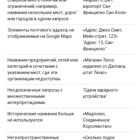
Слишком много понятий или
«Маркет-стрит,
ограничений, например,
аэропорт Сан-
названия нескольких мест, дорог
Франциско Сан-Хосе»
или городов в одном запросе.
Элементы почтового адреса, не
«Адрес: Джон Смит,
отображаемые на Google Maps.
Мейн-стрит, 123»
"Адрес: 13, Сан-
Франциско"
Названия предприятий, сетей или
«Магазин Tesco
категорий в сочетании с
недалеко от Далласа,
указанием мест, где эти
штат Техас»
организации недоступны.
Неоднозначные запросы с
"Сдача зарядного
множественными
устройства"
интерпретациями
Исторические названия больше
«Мидлсекс,
не используются.
Соединенное
Королевство»
Негеопространственные
«Сколько лодок