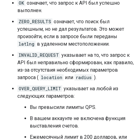
OK
означает, что запрос к API был успешно
},
"price_level"
:
3
,
выполнен.
"rating"
:
4.5
,
ZERO_RESULTS
означает, что поиск был
"reference"
:
"ChIJywXDWT-uEmsRxyuZ0Inwi04"
"types"
:
успешным, но не дал результатов. Это может
[
произойти, если в запросе были переданы
"meal_takeaway"
,
latlng
в удаленном местоположении.
"restaurant"
,
"point_of_interest"
,
INVALID_REQUEST
указывает на то, что запрос к
"food"
,
API был неправильно сформирован, как правило,
"establishment"
,
из-за отсутствия необходимых параметров
],
запроса (
location
или
radius
).
"user_ratings_total"
:
498
,
},
OVER_QUERY_LIMIT
указывает на любой из
{
следующих параметров:
"business_status"
:
"OPERATIONAL"
,
"formatted_address"
:
"Ground Floor, 199 Ge
Вы превысили лимиты QPS.
"geometry"
:
{
В вашем аккаунте не включена функция
"location"
:
{
"lat"
:
-33.8616781
,
"lng
выставления счетов.
"viewport"
:
{
Ежемесячный лимит в 200 долларов, или