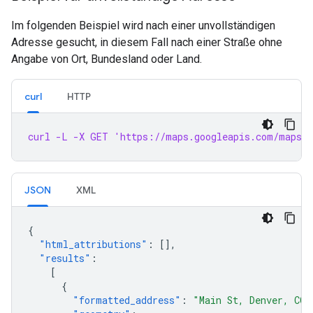
Im folgenden Beispiel wird nach einer unvollständigen
Adresse gesucht, in diesem Fall nach einer Straße ohne
Angabe von Ort, Bundesland oder Land.
curl
HTTP
curl -L -X GET 'https://maps.googleapis.com/maps/
JSON
XML
{
"html_attributions"
:
[],
"results"
:
[
{
"formatted_address"
:
"Main St, Denver, CO 