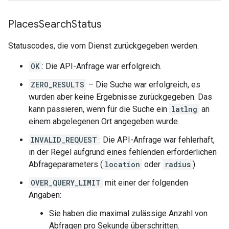
{
"height"
:
2880
,
Places
Search
Status
"html_attributions"
:
[
Statuscodes, die vom Dienst zurückgegeben werden.
'
ka
te
Kwak
'
,
],
OK
: Die API-Anfrage war erfolgreich.
"photo_reference"
:
"Aap_uEDTgSYN79L9
"width"
:
2160
,
ZERO_RESULTS
– Die Suche war erfolgreich, es
},
wurden aber keine Ergebnisse zurückgegeben. Das
],
"place_id"
:
"ChIJywXDWT-uEmsRxyuZ0Inwi04"
,
kann passieren, wenn für die Suche ein
latlng
an
"plus_code"
:
einem abgelegenen Ort angegeben wurde.
{
"compound_code"
:
"46J4+R4 Sydney, New 
INVALID_REQUEST
: Die API-Anfrage war fehlerhaft,
"global_code"
:
"4RRH46J4+R4"
,
in der Regel aufgrund eines fehlenden erforderlichen
},
Abfrageparameters (
location
oder
radius
).
"price_level"
:
3
,
"rating"
:
4.5
,
OVER_QUERY_LIMIT
mit einer der folgenden
"reference"
:
"ChIJywXDWT-uEmsRxyuZ0Inwi04"
Angaben:
"types"
:
[
Sie haben die maximal zulässige Anzahl von
"meal_takeaway"
,
Abfragen pro Sekunde überschritten.