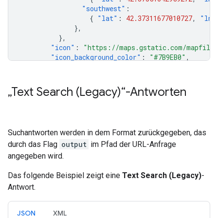
"southwest"
:
{
"lat"
:
42.37311677010727
,
"lng
},
},
"icon"
:
"https://maps.gstatic.com/mapfiles
"icon_background_color"
:
"#7B9EB0"
,
"icon_mask_base_uri"
:
"https://maps.gstati
"name"
:
"123 Main St"
,
"place_id"
:
"ChIJd_ueCe1w44kRD_KFuN5w5nA"
,
„Text Search (Legacy)“-Antworten
"plus_code"
:
{
"compound_code"
:
"9WFP+QJ Boston, Mas
"global_code"
:
"87JC9WFP+QJ"
,
Suchantworten werden in dem Format zurückgegeben, das
},
durch das Flag
output
im Pfad der URL-Anfrage
"reference"
:
"ChIJd_ueCe1w44kRD_KFuN5w5nA"
"types"
:
[
"street_address"
],
angegeben wird.
},
],
Das folgende Beispiel zeigt eine
Text Search (Legacy)
-
"status"
:
"OK"
,
Antwort.
}
JSON
XML