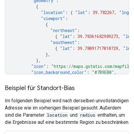
"geometry"
:
{
"location"
:
{
"lat"
:
39.782267
,
"lng"
"viewport"
:
{
"northeast"
:
{
"lat"
:
39.78361682989273
,
"lng
"southwest"
:
{
"lat"
:
39.78091717010729
,
"lng
},
},
"icon"
:
"https://maps.gstatic.com/mapfiles
"icon_background_color"
:
"#7B9EB0"
,
"icon_mask_base_uri"
:
"https://maps.gstati
"name"
:
"Main St"
,
Beispiel für Standort-Bias
"place_id"
:
"ChIJIS85_gd7bIcRJIGEPue1cJI"
,
"reference"
:
"ChIJIS85_gd7bIcRJIGEPue1cJI"
Im folgenden Beispiel wird nach derselben unvollständigen
"types"
:
[
"route"
],
Adresse wie im vorherigen Beispiel gesucht. Außerdem
},
],
sind die Parameter
location
und
radius
enthalten, um
"status"
:
"OK"
,
die Ergebnisse auf eine bestimmte Region zu beschränken.
}