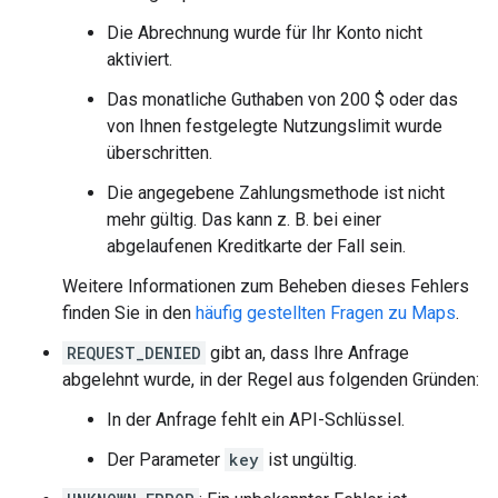
"restaurant"
,
"point_of_interest"
,
Die Abrechnung wurde für Ihr Konto nicht
"food"
,
aktiviert.
"establishment"
,
],
Das monatliche Guthaben von 200 $ oder das
"user_ratings_total"
:
498
,
von Ihnen festgelegte Nutzungslimit wurde
},
überschritten.
{
"business_status"
:
"OPERATIONAL"
,
Die angegebene Zahlungsmethode ist nicht
"formatted_address"
:
"Ground Floor, 199 Ge
mehr gültig. Das kann z. B. bei einer
"geometry"
:
abgelaufenen Kreditkarte der Fall sein.
{
"location"
:
{
"lat"
:
-33.8616781
,
"lng
Weitere Informationen zum Beheben dieses Fehlers
"viewport"
:
finden Sie in den
häufig gestellten Fragen zu Maps
.
{
"northeast"
:
REQUEST_DENIED
gibt an, dass Ihre Anfrage
{
"lat"
:
-33.86039142010728
,
"ln
abgelehnt wurde, in der Regel aus folgenden Gründen:
"southwest"
:
{
"lat"
:
-33.86309107989273
,
"ln
In der Anfrage fehlt ein API-Schlüssel.
},
},
Der Parameter
key
ist ungültig.
"icon"
:
"https://maps.gstatic.com/mapfiles
"icon_background_color"
:
"#FF9E67"
,