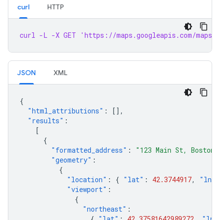
curl
HTTP
curl -L -X GET 'https://maps.googleapis.com/maps/a
JSON
XML
{
"html_attributions"
:
[],
"results"
:
[
{
"formatted_address"
:
"123 Main St, Boston,
"geometry"
:
{
"location"
:
{
"lat"
:
42.3744917
,
"lng"
"viewport"
:
{
"northeast"
:
{
"lat"
:
42.37581642989272
,
"lng