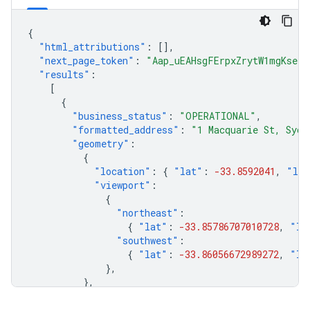
{
"html_attributions"
:
[],
"next_page_token"
:
"Aap_uEAHsgFErpxZrytW1mgKsefD
"results"
:
[
{
"business_status"
:
"OPERATIONAL"
,
"formatted_address"
:
"1 Macquarie St, Sydn
"geometry"
:
{
"location"
:
{
"lat"
:
-33.8592041
,
"lng
"viewport"
:
{
"northeast"
:
{
"lat"
:
-33.85786707010728
,
"ln
"southwest"
:
{
"lat"
:
-33.86056672989272
,
"ln
},
},
"icon"
:
"https://maps.gstatic.com/mapfiles
"icon_background_color"
:
"#FF9E67"
,