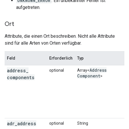
UNKNOWN_ERROR
: Ein unbekannter Fehler ist
"icon_mask_base_uri"
:
"https://maps.gstati
aufgetreten.
"name"
:
"Mode Kitchen & Bar"
,
"opening_hours"
:
{
"open_now"
:
true
},
"photos"
:
Ort
[
{
Attribute, die einen Ort beschreiben. Nicht alle Attribute
"height"
:
1536
,
sind für alle Arten von Orten verfügbar.
"html_attributions"
:
[
'
Mode
Ki
t
che
n
 & 
Bar
'
,
Feld
Erforderlich
Typ
],
"photo_reference"
:
"Aap_uECCCAhdFqO1
address
_
Address
optional
Array<
"width"
:
2048
,
Component
>
components
},
],
"place_id"
:
"ChIJL2r6S0KuEmsRxzk0sfWZYnU"
,
"plus_code"
:
{
"compound_code"
:
"46Q5+83 Sydney, New 
"global_code"
:
"4RRH46Q5+83"
,
},
adr
_
address
optional
String
"price_level"
:
2
,