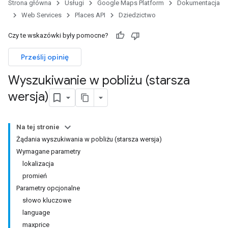
Strona główna
Usługi
Google Maps Platform
Dokumentacja
Web Services
Places API
Dziedzictwo
Czy te wskazówki były pomocne?
Prześlij opinię
Wyszukiwanie w pobliżu (starsza
wersja)
Na tej stronie
Żądania wyszukiwania w pobliżu (starsza wersja)
Wymagane parametry
lokalizacja
promień
Parametry opcjonalne
słowo kluczowe
language
maxprice