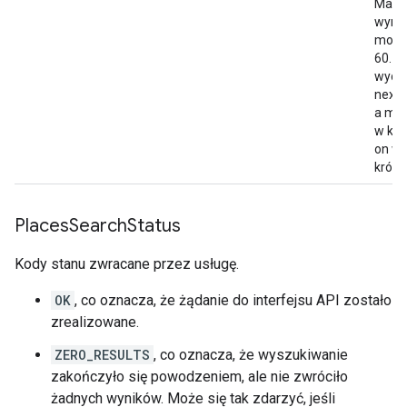
'
Clearview
Glass
Boa
t
Cruises
'
,
Maksy
],
wynik
"photo_reference"
:
"Aap_uEAlExjnXA0V
można
"width"
:
1024
,
60. M
},
wyda
],
next
"place_id"
:
"ChIJNQfwZTiuEmsR1m1x9w0E2V0"
a mo
"plus_code"
:
w któ
{
on wa
"compound_code"
:
"46J2+WM Sydney, New 
krótk
"global_code"
:
"4RRH46J2+WM"
,
},
"rating"
:
3.8
,
Places
Search
Status
"reference"
:
"ChIJNQfwZTiuEmsR1m1x9w0E2V0
"scope"
:
"GOOGLE"
,
Kody stanu zwracane przez usługę.
"types"
:
[
OK
, co oznacza, że żądanie do interfejsu API zostało
"travel_agency"
,
zrealizowane.
"restaurant"
,
"food"
,
ZERO_RESULTS
, co oznacza, że wyszukiwanie
"point_of_interest"
,
zakończyło się powodzeniem, ale nie zwróciło
"establishment"
,
żadnych wyników. Może się tak zdarzyć, jeśli
],