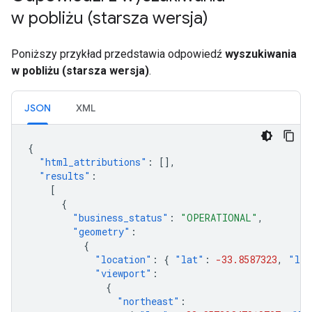
w pobliżu (starsza wersja)
Poniższy przykład przedstawia odpowiedź
wyszukiwania
w pobliżu (starsza wersja)
.
JSON
XML
{
"html_attributions"
:
[],
"results"
:
[
{
"business_status"
:
"OPERATIONAL"
,
"geometry"
:
{
"location"
:
{
"lat"
:
-33.8587323
,
"lng
"viewport"
:
{
"northeast"
: