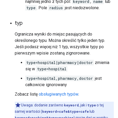
najmniej jedno z tych pól:
keyword
,
name
lub
type
. Pole
radius
jest niedozwolone.
typ
Ogranicza wyniki do miejsc pasujących do
określonego typu. Można określić tylko jeden typ.
Jeśli podasz więcej niż 1 typ, wszystkie typy po
pierwszym wpisie zostaną zignorowane.
type=hospital|pharmacy|doctor
zmienia
się w
type=hospital
type=hospital,pharmacy,doctor
jest
całkowicie ignorowany
Zobacz listę
obsługiwanych typów
.
Uwaga: dodanie zarówno
keyword
, jak i
type
o tej
samej wartości (
keyword=cafe&type=cafe
lub
keyword=parking&type=parking
) może dać w wyniku