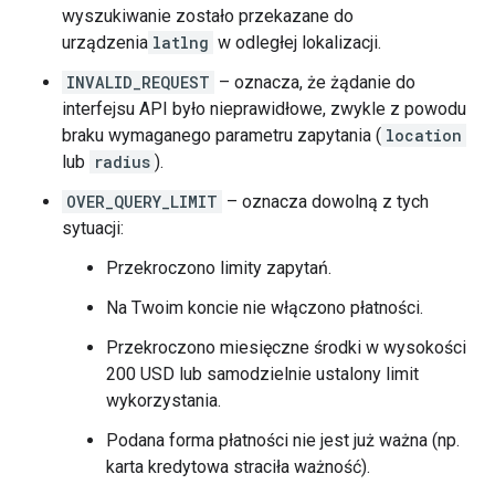
wyszukiwanie zostało przekazane do
"user_ratings_total"
:
49
,
"vicinity"
:
"32 The Promenade King Street 
urządzenia
latlng
w odległej lokalizacji.
},
INVALID_REQUEST
– oznacza, że żądanie do
{
"business_status"
:
"OPERATIONAL"
,
interfejsu API było nieprawidłowe, zwykle z powodu
"geometry"
:
braku wymaganego parametru zapytania (
location
{
lub
radius
).
"location"
:
{
"lat"
:
-33.8677035
,
"lng
"viewport"
:
OVER_QUERY_LIMIT
– oznacza dowolną z tych
{
sytuacji:
"northeast"
:
{
"lat"
:
-33.86634597010728
,
"ln
Przekroczono limity zapytań.
"southwest"
:
{
"lat"
:
-33.86904562989272
,
"ln
Na Twoim koncie nie włączono płatności.
},
Przekroczono miesięczne środki w wysokości
},
"icon"
:
"https://maps.gstatic.com/mapfiles
200 USD lub samodzielnie ustalony limit
"icon_background_color"
:
"#7B9EB0"
,
wykorzystania.
"icon_mask_base_uri"
:
"https://maps.gstati
"name"
:
"Sydney Harbour Lunch Cruise"
,
Podana forma płatności nie jest już ważna (np.
"opening_hours"
:
{
"open_now"
:
false
},
karta kredytowa straciła ważność).
"photos"
: