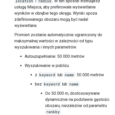
location
i
radius
. W ten sposób instruujesz
usługę Miejsca, aby
preferowała
wyświetlanie
wyników w obrębie tego okręgu. Wyniki spoza
zdefiniowanego obszaru mogą być nadal
wyświetlane.
Promień zostanie automatycznie ograniczony do
maksymalnej wartości w zależności od typu
wyszukiwania i innych parametrów.
Autouzupełnianie: 50 000 metrów
Wyszukiwanie w pobliżu:
z
keyword
lub
name
: 50 000 metrów
bez
keyword
lub
name
Do 50 000 m, dostosowywane
dynamicznie na podstawie gęstości
obszaru, niezależnie od parametru
rankby
.