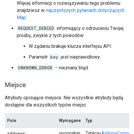
[
Więcej informacji o rozwiązywaniu tego problemu
{
znajdziesz w
najczęstszych pytaniach dotyczących
"height"
:
545
,
Map
.
"html_attributions"
:
[
REQUEST_DENIED
informujący o odrzuceniu Twojej
'
Syd
ne
y
Harbour
Lu
n
ch
Cruise
'
,
prośby, zwykle z tych powodów:
],
"photo_reference"
:
"Aap_uEBFyQ2xDzHk
W żądaniu brakuje klucza interfejsu API.
"width"
:
969
,
},
Parametr
key
jest nieprawidłowy.
],
UNKNOWN_ERROR
– nieznany błąd.
"place_id"
:
"ChIJUbf3iDiuEmsROJxXbhYO7cM"
"plus_code"
:
{
Miejsce
"compound_code"
:
"46J2+WM Sydney, New 
"global_code"
:
"4RRH46J2+WM"
,
Atrybuty opisujące miejsce. Nie wszystkie atrybuty będą
},
"rating"
:
3.9
,
dostępne dla wszystkich typów miejsc.
"reference"
:
"ChIJUbf3iDiuEmsROJxXbhYO7cM
"scope"
:
"GOOGLE"
,
Pole
Wymagane
Typ
"types"
:
[
address
_
opcjonalnie
Tablica<
AddressCompon