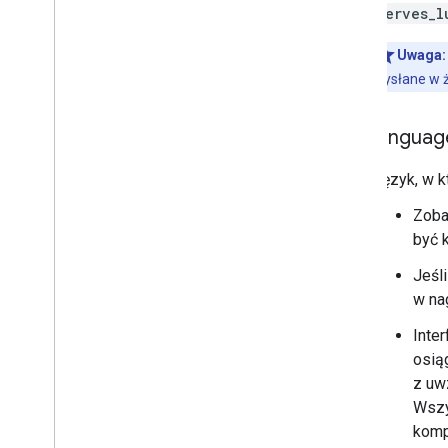
serves_l
Uwaga:
wysłane w 
languag
Język, w k
Zob
być 
Jeśl
w na
Inter
osią
z uw
Wszy
komp