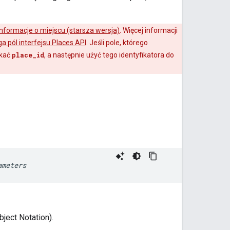
informacje o miejscu (starsza wersja)
. Więcej informacji
a pól interfejsu Places API
. Jeśli pole, którego
skać
place_id
, a następnie użyć tego identyfikatora do
ameters
ject Notation).