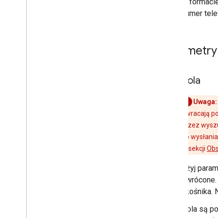
w formacie
numer tele
Parametry
pola
Uwaga:
zwracają po
przez wysz
do wysłania
w sekcji
Obs
Użyj param
zwrócone. 
ukośnika. 
Pola są po