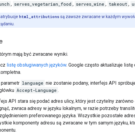
unch
,
serves_vegetarian_food
,
serves_wine
,
takeout
,
u
atrybucje
html_attributions
są zawsze zwracane w każdym wywołaniu
żądaniu.
e
tórym mają być zwracane wyniki.
acz
listę obsługiwanych języków
. Google często aktualizuje list
kompletna.
i parametr
language
nie zostanie podany, interfejs API spróbu
główku
Accept-Language
.
fejs API stara się podać adres ulicy, który jest czytelny zarówn
gnąć, zwraca adresy w języku lokalnym, w razie potrzeby transli
zględnieniem preferowanego języka. Wszystkie pozostałe adre
stkie komponenty adresu są zwracane w tym samym języku, któ
onentu.