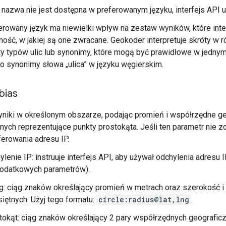
i nazwa nie jest dostępna w preferowanym języku, interfejs API 
erowany język ma niewielki wpływ na zestaw wyników, które inte
jność, w jakiej są one zwracane. Geokoder interpretuje skróty w 
ty typów ulic lub synonimy, które mogą być prawidłowe w jednym 
o synonimy słowa „ulica” w języku węgierskim.
bias
yniki w określonym obszarze, podając promień i współrzędne g
nych reprezentujące punkty prostokąta. Jeśli ten parametr nie zo
erowania adresu IP.
ylenie IP: instruuje interfejs API, aby używał odchylenia adresu
odatkowych parametrów).
g: ciąg znaków określający promień w metrach oraz szerokość i
siętnych. Użyj tego formatu:
circle:radius@lat,lng
.
tokąt: ciąg znaków określający 2 pary współrzędnych geograficz