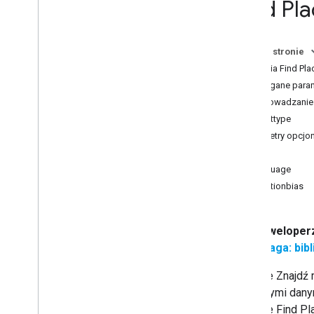
Find Pla
Szczegóły miejsc
Zdjęcia miejsca
Autouzupełnianie miejsc
Na tej stronie
Autouzupełnianie zapytań
Żądania Find Pla
Praca z danymi o miejscu
Wymagane param
Biblioteki klienta
wprowadzanie
inputtype
Migracja do interfejsów API Miejsc
(nowość)
Parametry opcjo
Przegląd
pola
Przenieś do wyszukiwania w pobliżu
language
(nowość)
locationbias
Migracja do wyszukiwania tekstowego
(nowość)
Przenieś do Szczegółów miejsca
Deweloperz
(nowość)
Uwaga: bibl
Przenieś do zdjęcia miejsca (nowość)
Przełącz na autouzupełnianie (nowość)
Żądanie Znajdź 
Migracja odpowiedzi interfejsu API
dowolnymi danym
Miejsc Google
Żądanie Find Pla