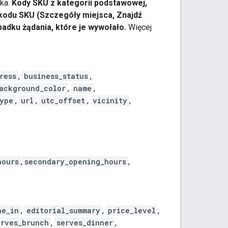
wka.
Kody SKU z kategorii podstawowej,
kodu SKU (Szczegóły miejsca, Znajdź
adku żądania, które je wywołało.
Więcej
ress
,
business_status
,
ackground_color
,
name
,
ype
,
url
,
utc_offset
,
vicinity
,
hours
,
secondary_opening_hours
,
ne_in
,
editorial_summary
,
price_level
,
erves_brunch
,
serves_dinner
,