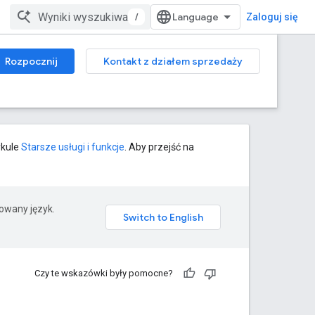
/
Zaloguj się
Rozpocznij
Kontakt z działem sprzedaży
ykule
Starsze usługi i funkcje
. Aby przejść na
rowany język.
Czy te wskazówki były pomocne?