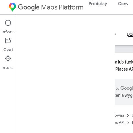
Produkty
Ceny
Maps Platform
Web Services
Places API
Informacje
Przewodniki
Materiały referencyjne
Zasoby
Dz
Czat
Ta usługa lub funk
Interfejs API
interfejs Places A
Places API (starsza wersja)
Przegląd
Korzystanie z interfejsów API Miejsc
Tłumaczenia wyge
Wyszukiwanie miejsc
Przegląd
Znajdź miejsce
Strona główna
Wyszukiwanie w pobliżu
Places API
Wyszukaj tekst