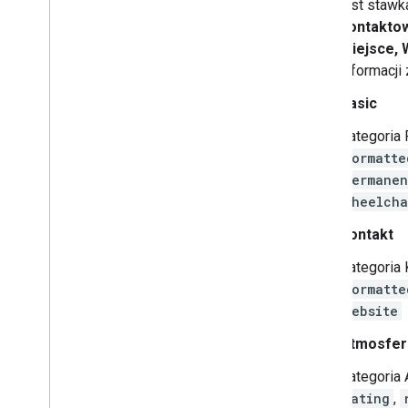
jest stawk
kontaktow
miejsce, 
informacji
Basic
Kategoria
formatte
permanen
wheelcha
Kontakt
Kategoria 
formatte
website
Atmosfer
Kategoria 
rating
,