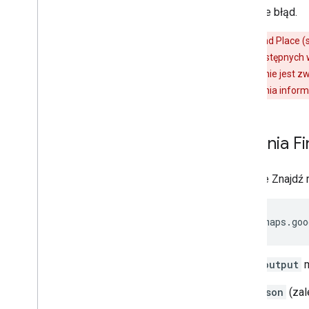
generuje błąd.
Żądanie Find Place (
o polach niedostępnych 
potrzebujesz, nie jest z
wysłania żądania informa
Żądania Fi
Żądanie Znajdź 
https://maps.goo
gdzie
output
m
json
(zal