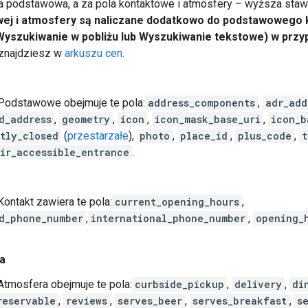
a podstawowa, a za pola kontaktowe i atmosfery – wyższa sta
ej i atmosfery są naliczane dodatkowo do podstawowego 
Wyszukiwanie w pobliżu lub Wyszukiwanie tekstowe) w przyp
 znajdziesz w
arkuszu cen
.
 Podstawowe obejmuje te pola:
address_components
,
adr_add
d_address
,
geometry
,
icon
,
icon_mask_base_uri
,
icon_b
tly_closed
(
przestarzałe
),
photo
,
place_id
,
plus_code
,
t
ir_accessible_entrance
.
Kontakt zawiera te pola:
current_opening_hours
,
d_phone_number
,
international_phone_number
,
opening_
a
Atmosfera obejmuje te pola:
curbside_pickup
,
delivery
,
di
reservable
,
reviews
,
serves_beer
,
serves_breakfast
,
s