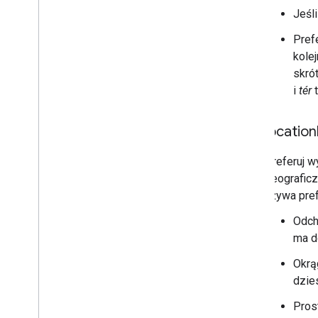
Jeśl
Pref
kole
skró
i
tér
t
location
Preferuj w
geograficz
używa pref
Odch
ma d
Okrą
dzie
Pros