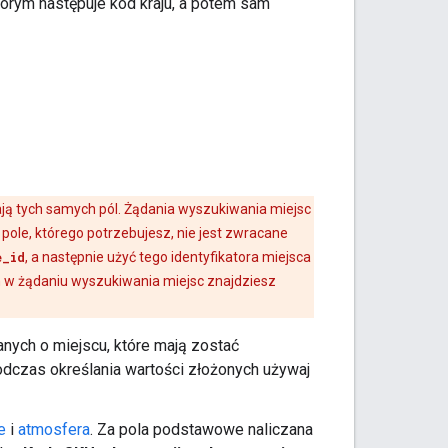
órym następuje kod kraju, a potem sam
ją tych samych pól. Żądania wyszukiwania miejsc
pole, którego potrzebujesz, nie jest zwracane
e_id
, a następnie użyć tego identyfikatora miejsca
h w żądaniu wyszukiwania miejsc znajdziesz
anych o miejscu, które mają zostać
odczas określania wartości złożonych używaj
e
i
atmosfera
. Za pola podstawowe naliczana