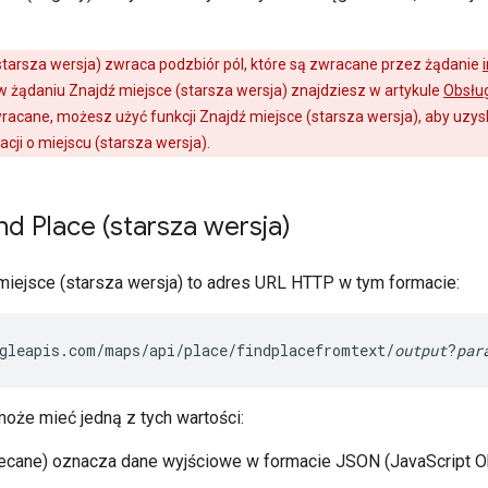
starsza wersja) zwraca podzbiór pól, które są zwracane przez żądanie
w żądaniu Znajdź miejsce (starsza wersja) znajdziesz w artykule
Obsług
wracane, możesz użyć funkcji Znajdź miejsce (starsza wersja), aby uzy
cji o miejscu (starsza wersja).
nd Place (starsza wersja)
miejsce (starsza wersja) to adres URL HTTP w tym formacie:
gleapis.com/maps/api/place/findplacefromtext/
output
?
par
oże mieć jedną z tych wartości:
ecane) oznacza dane wyjściowe w formacie JSON (JavaScript Ob