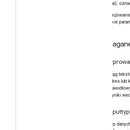
xml
oznac
Do zainicjowani
wszystkie param
Wymagane
wprowa
Ciąg tekst
adres lub 
prawidłowy
wyniki wed
inputty
Typ danyc