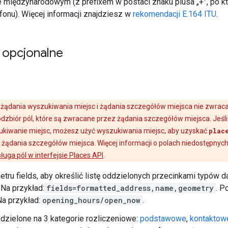
 międzynarodowym (z prefixem w postaci znaku plusa „+”, po kt
fonu). Więcej informacji znajdziesz w
rekomendacji E.164 ITU
.
 opcjonalne
żądania wyszukiwania miejsc i żądania szczegółów miejsca nie zwraca
dzbiór pól, które są zwracane przez żądania szczegółów miejsca. Jeśli 
ukiwanie miejsc, możesz użyć wyszukiwania miejsc, aby uzyskać
plac
 żądania szczegółów miejsca. Więcej informacji o polach niedostępnyc
ługa pól w interfejsie Places API
.
etru fields, aby określić listę oddzielonych przecinkami typów d
Na przykład:
fields=formatted_address,name,geometry
. P
Na przykład:
opening_hours/open_now
.
dzielone na 3 kategorie rozliczeniowe:
podstawowe
,
kontaktow