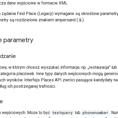
za dane wyjściowe w formacie XML
a żądania Find Place (Legacy) wymagane są określone paramet
etry są rozdzielone znakiem ampersand (
&
).
 parametry
dzanie
owy, w którym chcesz wyszukać informacje, np. „restauracja” lub
kategoria placówek. Inne typy danych wejściowych mogą generow
ch wyników. Interfejs Places API zwróci pasujące kandydaty n
ług ich postrzeganej trafności.
pe
h wejściowych. Może to być
textquery
lub
phonenumber
. Nu