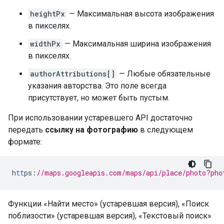
heightPx
— Максимальная высота изображения
в пикселях.
widthPx
— Максимальная ширина изображения
в пикселях.
authorAttributions[]
— Любые обязательные
указания авторства. Это поле всегда
присутствует, но может быть пустым.
При использовании устаревшего API достаточно
передать
ссылку на фотографию
в следующем
формате:
h
tt
ps
:
//maps.googleapis.com/maps/api/place/photo?pho
Функции «Найти место» (устаревшая версия), «Поиск
поблизости» (устаревшая версия), «Текстовый поиск»