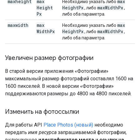
maxheight
max
max
Необходимо указать либо
Height
Height
Px
max
Width
Px
, либо
,
Px
либо оба параметра.
maxwidth
max
max
Необходимо указать либо
Width
Px
Height
Px
max
Width
Px
, либо
,
либо оба параметра.
Увеличен размер фотографии
В старой версии приложения «Фотографии»
максимальный размер фотографий составлял 1600 на
1600 пикселей. В новой версии «Фотографии»
поддерживаются размеры до 4800 на 4800 пикселей.
Изменить на фотоссылки
Для работы API
Place Photos (новый)
необходимо
передать
имя ресурса
запрашиваемой фотографии,
включающее
идентификатор места
и
ссылку на