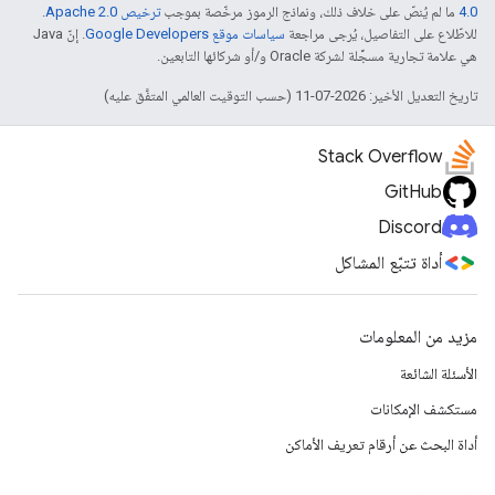
4.0‏
ما لم يُنصّ على خلاف ذلك، ونماذج الرموز مرخّصة بموجب
ترخيص Apache 2.0‏
.
للاطّلاع على التفاصيل، يُرجى مراجعة
سياسات موقع Google Developers‏
. إنّ Java
هي علامة تجارية مسجَّلة لشركة Oracle و/أو شركائها التابعين.
تاريخ التعديل الأخير: 2026-07-11 (حسب التوقيت العالمي المتفَّق عليه)
Stack Overflow
GitHub
Discord
أداة تتبّع المشاكل
مزيد من المعلومات
الأسئلة الشائعة
مستكشف الإمكانات
أداة البحث عن أرقام تعريف الأماكن