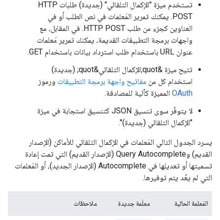
تستخدم ميزة "الإكمال التلقائي" (جديدة) طلبات HTTP
POST. يمكنك تمرير المَعلمات في نص الطلب أو في
العناوين كجزء من طلب HTTP POST. في المقابل، مع
واجهات برمجة التطبيقات القديمة، يمكنك تمرير مَعلمات
عنوان URL باستخدام طلب استرداد بيانات باستخدام GET.
تتيح ميزة &quot;الإكمال التلقائي&quot; (جديدة)
استخدام كل من
مفاتيح واجهة برمجة التطبيقات
ورموز
OAuth
المميزة كآلية للمصادقة.
لا يتوفّر سوى تنسيق JSON كتنسيق استجابة في ميزة
"الإكمال التلقائي (جديدة)".
يسرد الجدول التالي المَعلمات في الإكمال التلقائي للأماكن (الإصدار
القديم) وQuery Autocomplete (الإصدار القديم) التي تمت إعادة
تسميتها أو تعديلها في Autocomplete (الإصدار الجديد)، أو المَعلمات
التي لم يعُد يتم توفيرها.
المَعلمة الحالية
معلَمة جديدة
ملاحظات