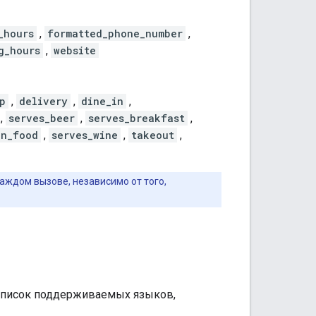
_hours
,
formatted_phone_number
,
g_hours
,
website
p
,
delivery
,
dine_in
,
,
serves_beer
,
serves_breakfast
,
an_food
,
serves_wine
,
takeout
,
аждом вызове, независимо от того,
 список поддерживаемых языков,