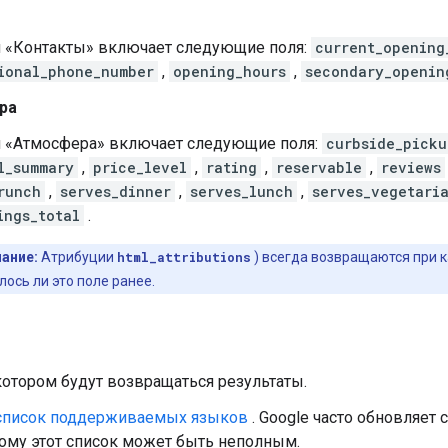
я «Контакты» включает следующие поля:
current_opening
ional_phone_number
,
opening_hours
,
secondary_openin
ра
я «Атмосфера» включает следующие поля:
curbside_picku
l_summary
,
price_level
,
rating
,
reservable
,
reviews
runch
,
serves_dinner
,
serves_lunch
,
serves_vegetari
ings_total
.
ание:
Атрибуции
html_attributions
) всегда возвращаются при к
ось ли это поле ранее.
котором будут возвращаться результаты.
список поддерживаемых языков
. Google часто обновляет
ому этот список может быть неполным.