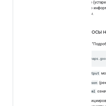
о месте (устар
полную информа
отзывы.
Запросы 
Запрос "Подро
https://maps.goo
где
output
мо
json
(рек
xml
озна
Для иницииров