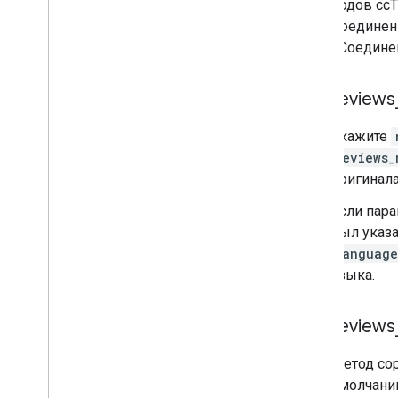
кодов cc
Соединенн
«Соедине
reviews
Укажите
reviews_
оригинала
Если пара
был указа
language
языка.
reviews
Метод со
умолчани