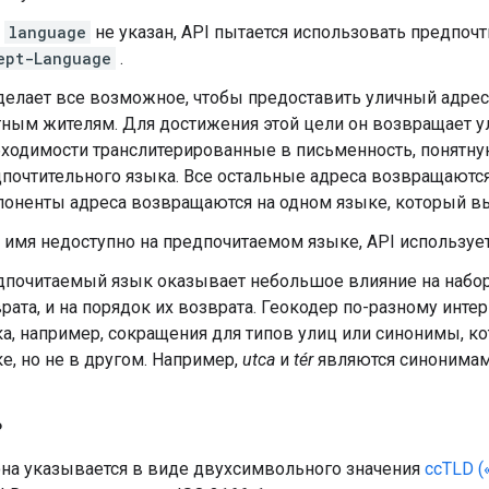
и
language
не указан, API пытается использовать предпоч
ept-Language
.
делает все возможное, чтобы предоставить уличный адрес,
ным жителям. Для достижения этой цели он возвращает у
ходимости транслитерированные в письменность, понятну
почтительного языка. Все остальные адреса возвращаются
оненты адреса возвращаются на одном языке, который вы
 имя недоступно на предпочитаемом языке, API используе
почитаемый язык оказывает небольшое влияние на набор 
рата, и на порядок их возврата. Геокодер по-разному инте
а, например, сокращения для типов улиц или синонимы, к
е, но не в другом. Например,
utca
и
tér
являются синонимами
ь
она указывается в виде двухсимвольного значения
ccTLD (