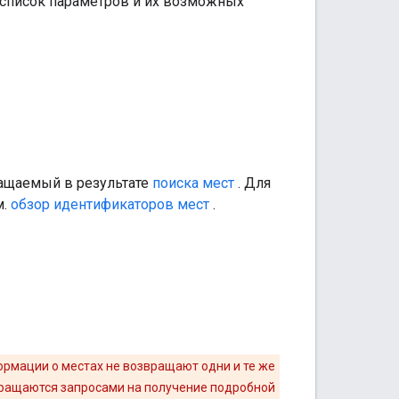
 список параметров и их возможных
ащаемый в результате
поиска мест
. Для
м.
обзор идентификаторов мест
.
ормации о местах не возвращают одни и те же
вращаются запросами на получение подробной