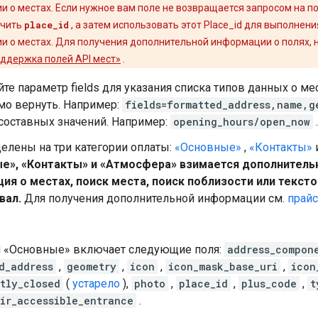
 о местах. Если нужное вам поле не возвращается запросом на по
учить
place_id
, а затем использовать этот Place_id для выполнен
 о местах. Для получения дополнительной информации о полях, не
ддержка полей API мест»
.
те параметр fields для указания списка типов данных о м
мо вернуть. Например:
fields=formatted_address,name,g
составных значений. Например:
opening_hours/open_now
.
елены на три категории оплаты:
«Основные»
,
«Контакты»
е», «Контакты» и «Атмосфера» взимается дополнительн
ия о местах, поиск места, поиск поблизости или тексто
вал.
Для получения дополнительной информации см.
прайс
я «Основные» включает следующие поля:
address_compon
d_address
,
geometry
,
icon
,
icon_mask_base_uri
,
icon
tly_closed
(
устарело
),
photo
,
place_id
,
plus_code
,
t
ir_accessible_entrance
.