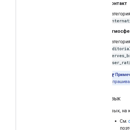
Контакт
Категори
internat
Атмосфе
Категори
editoria
serves_b
user_rat
Примеч
запрашивал
язык
Язык, на 
См.
поэт