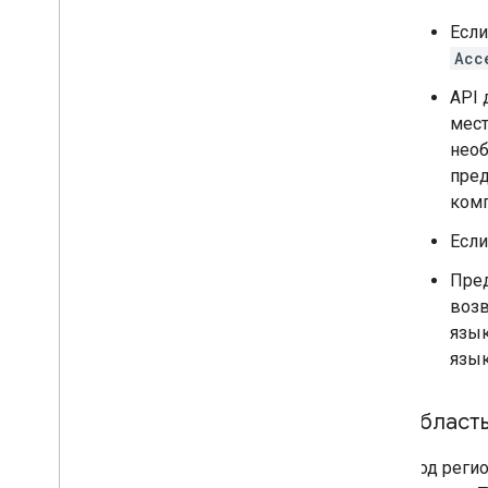
Есл
Acc
API 
мест
необ
пред
комп
Если
Пред
возв
язык
язык
област
Код реги