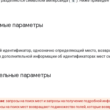
 разделяются символом амперсанда (
&
). Ниже приведен
мые параметры
d
й идентификатор, однозначно определяющий место, возвр
я дополнительной информации об идентификаторах мест с
ельные параметры
ие:
запросы на поиск мест и запросы на получение подробной инф
осы на поиск мест возвращают подмножество полей, которые воз