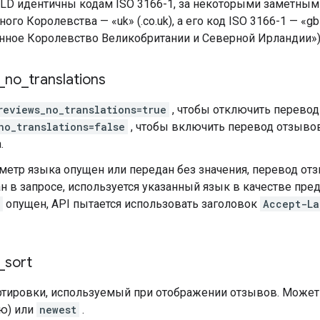
TLD идентичны кодам ISO 3166-1, за некоторыми заметным
ого Королевства — «uk» (.co.uk), а его код ISO 3166-1 — «
нное Королевство Великобритании и Северной Ирландии»)
_
no
_
translations
reviews_no_translations=true
, чтобы отключить перевод
no_translations=false
, чтобы включить перевод отзыво
.
метр языка опущен или передан без значения, перевод от
н в запросе, используется указанный язык в качестве пре
опущен, API пытается использовать заголовок
Accept-La
_
sort
ртировки, используемый при отображении отзывов. Может
ю) или
newest
.