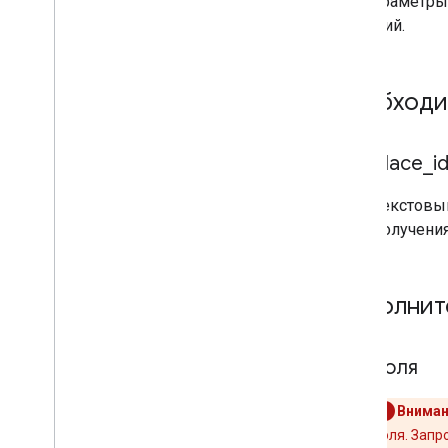
все параметры
значений.
Необходи
place
_
i
Текстовы
получени
Дополнит
поля
Вниман
поля. Запр