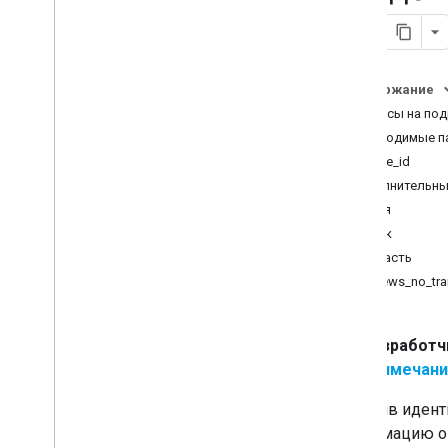
Работа с данными о местах
Клиентские библиотеки
Переход на API-интерфейсы
Содержание
Places (новое)
Запросы на под
Обзор
Необходимые п
Переход на поиск поблизости
(новинка)
place_id
Переход на текстовый поиск
Дополнительны
(новинка)
поля
Перенос в сведения о месте
язык
(новинка)
область
Миграция для размещения
фотографии (новая версия)
reviews_no_tra
Переход на автозаполнение (новое)
Перенос ответа API Адресов
Разработч
Примечани
Получив идент
информацию о 