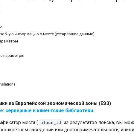
робную информацию о месте (устаревшие данные)
араметры
е параметры
nslations
ики из Европейской экономической зоны (ЕЭЗ)
е: серверные и клиентские библиотеки.
ификатор места (
place_id
из результатов поиска, вы мо
конкретном заведении или достопримечательности, иниц