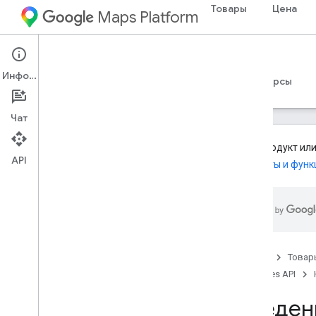
Товары
Цена
Maps Platform
Web Services
Places API
Информация
Руководства
Справочные материалы
Ресурсы
Чат
Этот продукт или
API
Продукты и функ
API мест (устаревшая версия)
Обзор
Используйте API-интерфейсы Places
Поиск мест
Описания мест
Главная
Товар
Фотографии места
Places API
Автозаполнение мест
Сведени
Автозаполнение запроса