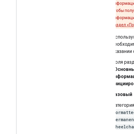
информации
чтобы пол
информации
раздел «По
Используй
необходи
указании 
Поля разд
«Основны
информац
иницииро
Базовый
Категори
formatte
permanen
wheelcha