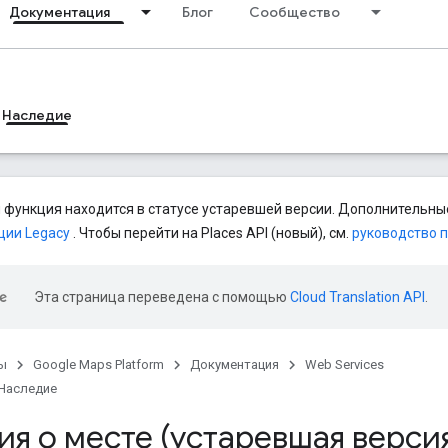
Документация
Блог
Сообщество
Наследие
 функция находится в статусе устаревшей версии. Дополнительные
ции Legacy
. Чтобы перейти на Places API (новый), см.
руководство 
Эта страница переведена с помощью
Cloud Translation API
.
ы
Google Maps Platform
Документация
Web Services
Наследие
я о месте (устаревшая верси