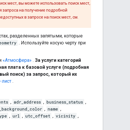
иск мест, вы можете использовать поиск мест,
ия запроса на получение подробной
доступных в запросе на поиск мест, см.
естах, разделенных запятыми, которые
eometry
. Используйте косую черту при
и
«Атмосфера»
.
За услуги категорий
ая плата к базовой услуге (подробная
вый поиск) за запрос, который их
-лист
.
ents
,
adr_address
,
business_status
,
_background_color
,
name
,
ype
,
url
,
utc_offset
,
vicinity
,