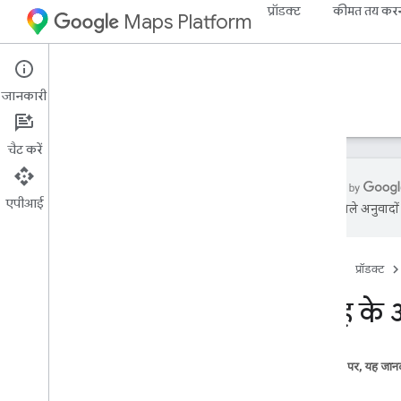
प्रॉडक्ट
कीमत तय कर
Maps Platform
Web Services
Places API
जानकारी
गाइड
रेफ़रंस
संसाधन
लेगसी
चैट करें
एपीआई
एआई से मिले अनुवादों म
स्थल API
खास जानकारी
होम पेज
प्रॉडक्ट
जगह के आईडी
जगह के आइकॉन
जगह के
सेटअप
Places API सेट अप करना
इस पेज पर, यह जानक
परिचय