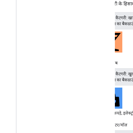
की कैटगरी के हिसाब
जगह की कैटगरी: खाने
(आइकॉन का बैकग्र
बार,
नाइट क्लब
जगह की कैटगरी: खु
(आइकॉन का बैकग्र
किताबें, कपड़े, इलेक्
जूते,
शॉपिंग सेंटर/मॉल