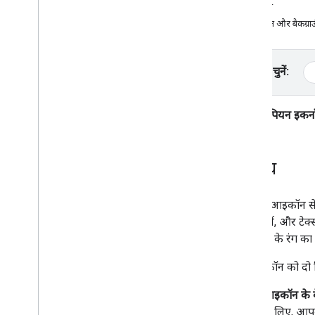
Places API (नया)
उदाहरण
Places API का इस्तेमाल करना (नया)
आइकॉन और बैकग्राउं
जगह से जुड़े डेटा के साथ काम करना (नया)
सेशन के टोकन का इस्तेमाल करना
रास्ते के आस-पास खोजें
प्लैटफ़ॉर्म चुनें:
एआई से जनरेट की गई खास जानकारी
Google Maps से लिंक करना
यूरोपियन इकन
आपत्तिजनक कॉन्टेंट की शिकायत करें
क्लाइंट लाइब्रेरी
परिचय
जगह के आइकॉन से अ
पास खोजें, और टेक
बैकग्राउंड के रंग
हर आइकॉन को दो रिस
आइकॉन के 
के लिए, आप