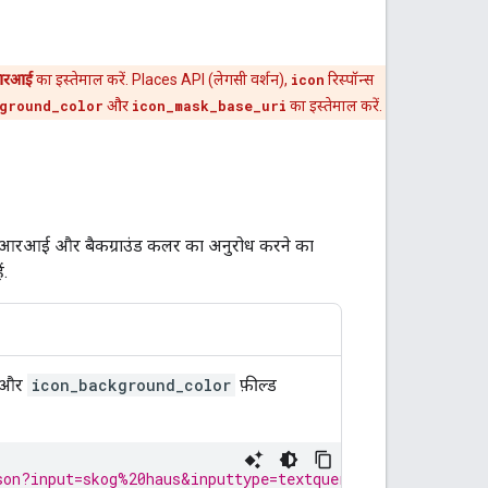
ूआरआई
का इस्तेमाल करें. Places API (लेगसी वर्शन),
icon
रिस्पॉन्स
ground_color
और
icon_mask_base_uri
का इस्तेमाल करें.
यूआरआई और बैकग्राउंड कलर का अनुरोध करने का
ं.
और
icon_background_color
फ़ील्ड
son?input=skog%20haus&inputtype=textquery&fields=name,ic