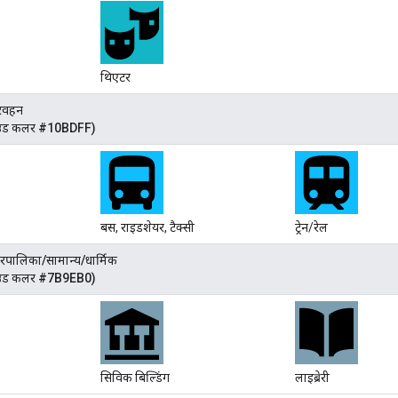
थिएटर
रिवहन
ाउंड कलर #10BDFF)
बस, राइडशेयर, टैक्सी
ट्रेन/रेल
रपालिका/सामान्य/धार्मिक
ाउंड कलर #7B9EB0)
सिविक बिल्डिंग
लाइब्रेरी