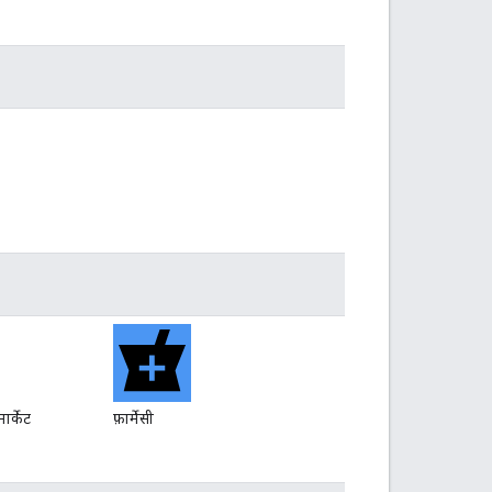
ार्केट
फ़ार्मेसी