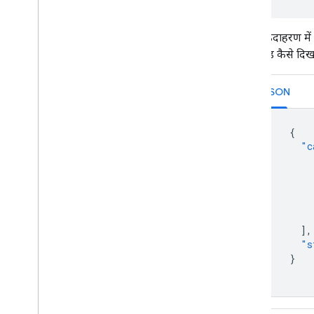
इस उदाहरण में 
फ़ील्ड कैसे दिखते
JSON
{
"c
],
"s
}