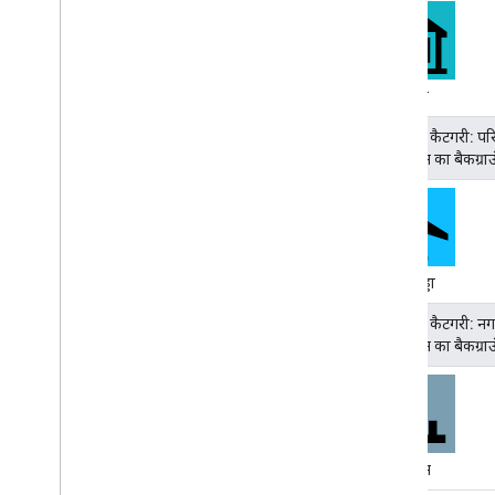
संग्रहालय
जगह की कैटगरी: प
(आइकॉन का बैकग्र
हवाई अड्डा
जगह की कैटगरी: नग
(आइकॉन का बैकग्र
कब्रिस्तान