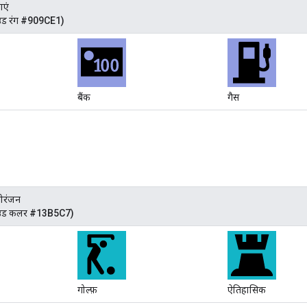
ाएं
उंड रंग #909CE1)
बैंक
गैस
ोरंजन
ाउंड कलर #13B5C7)
गोल्फ़
ऐतिहासिक