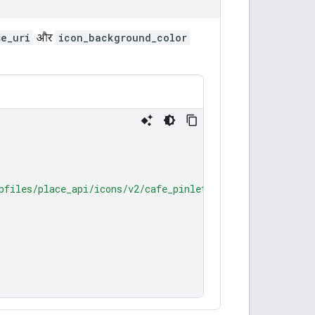
se_uri
और
icon_background_color
pfiles/place_api/icons/v2/cafe_pinlet"
,