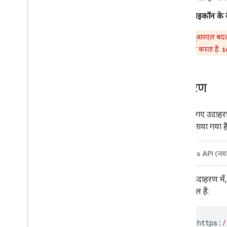
आइकॉन के बै
आइकॉन के यूआरएल बदल स
फ़ील्ड के साथ काम करता है.
i
उदाहरण
यहां दिए गए उदाह
तरीका बताया गया है
Places API (नया 
इस उदाहरण में
शामिल हैं:
https
:
/