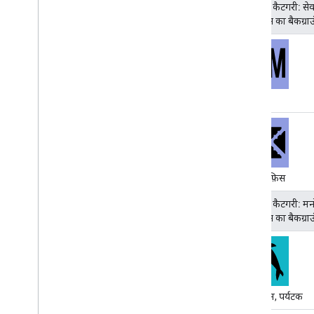
जगह की कैटगरी: सेव
(आइकॉन का बैकग्रा
एटीएम
पोस्ट ऑफ़िस
जगह की कैटगरी: मन
(आइकॉन का बैकग्र
एक्वेरियम, पर्यटक