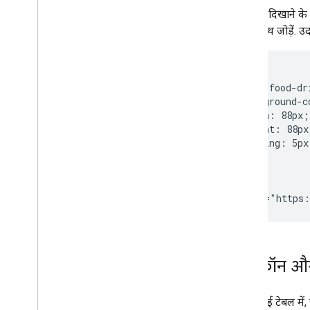
आइकॉन दिखाने के ल
रंग के साथ जोड़ें.
<style>

  .icons-food-dri
    background-c
    width: 88px;

    height: 88px;
    padding: 5px;
  }

</style>

<img src="https:
आइकॉन और ब
यहां दी गई टेबल मे