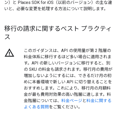
ン）と Places SDK for iOS（以前のバージョン）の主な違
いと、必要な変更を処理する方法について説明します。
移行の請求に関するベスト プラクティ
ス
warning_amber
このガイダンスは、API の使用量が第 2 階層の
料金体系に移行するほど多い場合に適用されま
す。API の新しいバージョンに移行すると、別
の SKU の料金も請求されます。移行月の費用が
増加しないようにするには、できるだけ月の初
めに本番環境で新しい API に切り替えることを
おすすめします。これにより、移行月の月額料
金が最も費用対効果の高い階層に達します。料
金階層については、
料金ページ
と
料金に関する
よくある質問
をご覧ください。