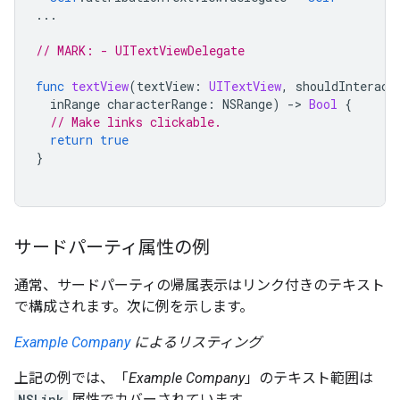
...
// MARK: - UITextViewDelegate
func
textView
(
textView
:
UITextView
,
shouldInteract
inRange
characterRange
:
NSRange
)
-
>
Bool
{
// Make links clickable.
return
true
}
サードパーティ属性の例
通常、サードパーティの帰属表示はリンク付きのテキスト
で構成されます。次に例を示します。
Example Company
によるリスティング
上記の例では、「
Example Company
」のテキスト範囲は
NSLink
属性でカバーされています。