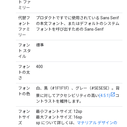
ト ファ
ミリー
代替フ
プロダクトですでに使用されている Sans Serif
ォント
の本文フォント、またはデフォルトのシステム
ファミ
フォントを呼び出すための Sans-Serif
リー
フォン
標準
ト スタ
イル
フォン
400
トの太
さ
フォン
白、黒（#1F1F1F）、グレー（#5E5E5E）。背
トの色
景に対してアクセシビリティの高い
(4.5:1)
コ
ントラストを維持します。
フォン
最小フォントサイズ: 12sp
トサイ
最大フォントサイズ: 16sp
ズ
sp について詳しくは、
マテリアル デザインの