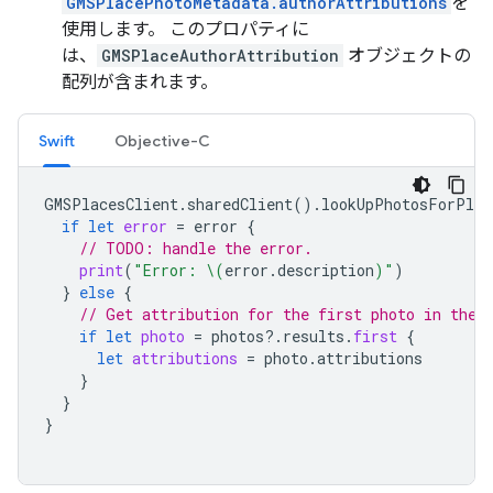
GMSPlacePhotoMetadata.authorAttributions
を
使用します。 このプロパティに
は、
GMSPlaceAuthorAttribution
オブジェクトの
配列が含まれます。
Swift
Objective-C
GMSPlacesClient
.
sharedClient
().
lookUpPhotosForPlac
if
let
error
=
error
{
// TODO: handle the error.
print
(
"Error: 
\(
error
.
description
)
"
)
}
else
{
// Get attribution for the first photo in the 
if
let
photo
=
photos
?.
results
.
first
{
let
attributions
=
photo
.
attributions
}
}
}