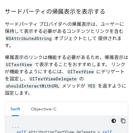
サードパーティの帰属表示を表示する
サードパーティ プロバイダへの帰属表示は、ユーザーに
保持して表示する必要があるコンテンツとリンクを含む
NSAttributedString
オブジェクトとして 提供されま
す。
帰属表示のリンクは機能する必要があるため、帰属表示は
UITextView
で表示することをおすすめします。 リンク
が機能するようにするには、
UITextView
にデリゲート
を設定し、
UITextViewDelegate
の
shouldInteractWithURL
メソッドが
YES
を返すように
設定します。
Swift
Objective-C
...
self
.
attributionTextView
.
delegate
=
self