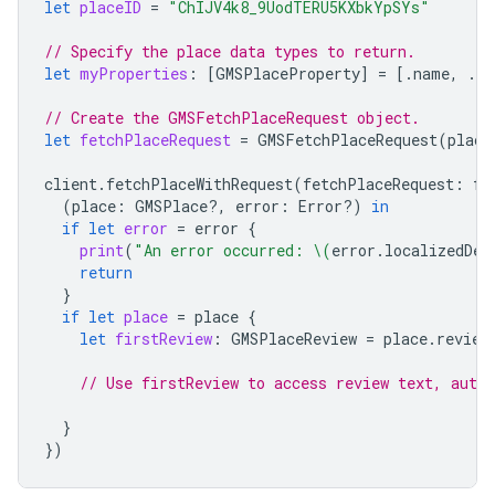
let
placeID
=
"ChIJV4k8_9UodTERU5KXbkYpSYs"
// Specify the place data types to return.
let
myProperties
:
[
GMSPlaceProperty
]
=
[.
name
,
.
we
// Create the GMSFetchPlaceRequest object.
let
fetchPlaceRequest
=
GMSFetchPlaceRequest
(
place
client
.
fetchPlaceWithRequest
(
fetchPlaceRequest
:
fe
(
place
:
GMSPlace
?,
error
:
Error
?)
in
if
let
error
=
error
{
print
(
"An error occurred: 
\(
error
.
localizedDes
return
}
if
let
place
=
place
{
let
firstReview
:
GMSPlaceReview
=
place
.
review
// Use firstReview to access review text, autho
}
})