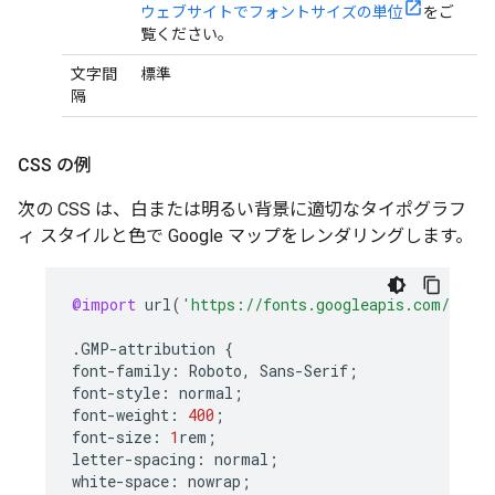
ウェブサイトでフォントサイズの単位
をご
覧ください。
文字間
標準
隔
CSS の例
次の CSS は、白または明るい背景に適切なタイポグラフ
ィ スタイルと色で Google マップをレンダリングします。
@import
url
(
'https://fonts.googleapis.com/css2?
.
GMP
-
attribution
{
font
-
family
:
Roboto
,
Sans
-
Serif
;
font
-
style
:
normal
;
font
-
weight
:
400
;
font
-
size
:
1
rem
;
letter
-
spacing
:
normal
;
white
-
space
:
nowrap
;