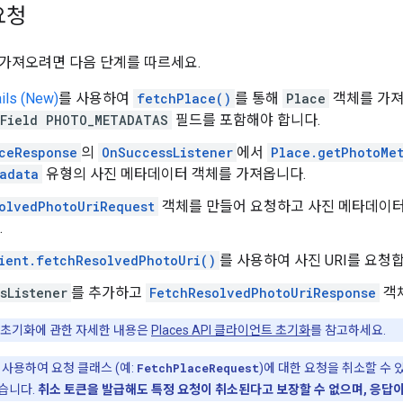
요청
가져오려면 다음 단계를 따르세요.
ils (New)
를 사용하여
fetchPlace()
를 통해
Place
객체를 가져
.Field PHOTO_METADATAS
필드를 포함해야 합니다.
ceResponse
의
OnSuccessListener
에서
Place.getPhotoMe
adata
유형의 사진 메타데이터 객체를 가져옵니다.
olvedPhotoUriRequest
객체를 만들어 요청하고 사진 메타데이터 
.
ient.fetchResolvedPhotoUri()
를 사용하여 사진 URI를 요청
sListener
를 추가하고
FetchResolvedPhotoUriResponse
객체
초기화에 관한 자세한 내용은
Places API 클라이언트 초기화
를 참고하세요.
 사용하여 요청 클래스 (예:
FetchPlaceRequest
)에 대한 요청을 취소할 수
습니다.
취소 토큰을 발급해도 특정 요청이 취소된다고 보장할 수 없으며, 응답