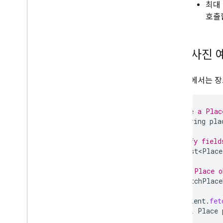
최대
호출
장소 사진 
다음 예에서는 장
// Define a Plac
final
String
pla
// Specify field
final
List<Place
// Get a Place o
final
FetchPlace
placesClient
.
fet
final
Place