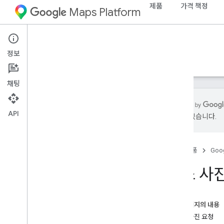
제품
가격 책정
Maps Platform
Android
Places SDK for Android
정보
가이드
참조
샘플
리소스
기존
채팅
API
있을 수 있습니다.
Android용 Places SDK
개요
홈
제품
Goog
장소 ID
장소 아이콘
장소 사진
설정
Android용 Places SDK 설정
이 페이지의 내용
Android 스튜디오 프로젝트 설정
장소 사진 요청