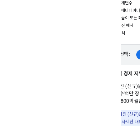
App Check를 사용하여 API 키 보호
필수 매개변수
버전
사진 메타데이터
최대 높이 또는 
튜토리얼
장소 사진 예시
주소 양식 자동 완성
기여 분석
Places SDK (신규)
자동 완성 (신규)
플랫폼 선택:
장소 세부정보 (신규)
주변 검색 (신규)
유럽 경제 지역
장소 사진 (신규)
텍스트 검색(신규)
장소 사진 (신규
장소 데이터 사용 (신규)
저장된 수백만 장의
장소 UI 키트
4800x4800픽
세션 토큰 사용
경로를 따라 검색
참고:
장소 사진 (신규)은
API 사용에 관한 자세한 
오픈소스 라이브러리
KTX Kotlin 확장 프로그램