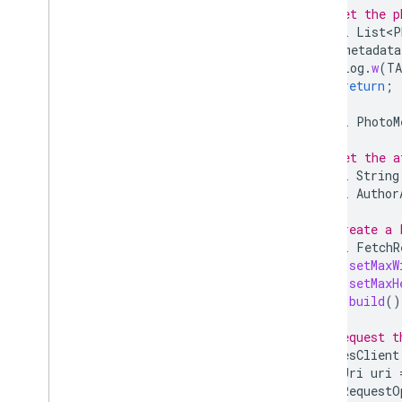
// Get the p
final
List<P
if
(
metadata
Log
.
w
(
T
return
;
}
final
PhotoM
// Get the a
final
String
final
Author
// Create a 
final
FetchR
.
setMaxW
.
setMaxH
.
build
()
// Request t
placesClient
Uri
uri
RequestO