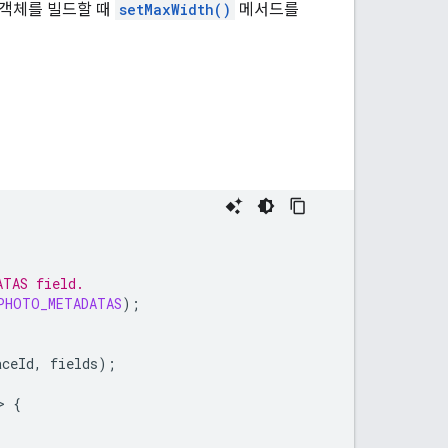
객체를 빌드할 때
setMaxWidth()
메서드를
ATAS field.
PHOTO_METADATAS
);
aceId
,
fields
);
>
{