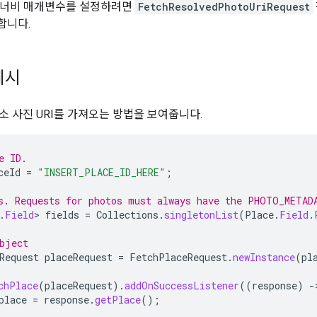
 너비 매개변수를 설정하려면
FetchResolvedPhotoUriRequest
합니다.
예시
소 사진 URI를 가져오는 방법을 보여줍니다.
e ID.
ceId
=
"INSERT_PLACE_ID_HERE"
;
s. Requests for photos must always have the PHOTO_METAD
.
Field
>
fields
=
Collections
.
singletonList
(
Place
.
Field
.
bject
Request
placeRequest
=
FetchPlaceRequest
.
newInstance
(
pl
chPlace
(
placeRequest
).
addOnSuccessListener
((
response
)
-
place
=
response
.
getPlace
();