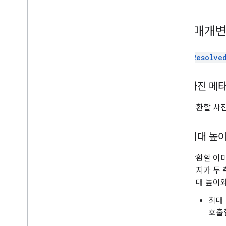
필수 매개
FetchResolve
사진 메
반환할 사
최대 높이
반환할 이미
미지가 두 
최대 높이와
최대
호출