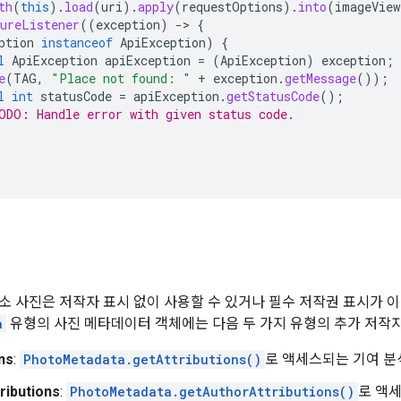
th
(
this
).
load
(
uri
).
apply
(
requestOptions
).
into
(
imageView
ureListener
((
exception
)
->
{
ption
instanceof
ApiException
)
{
l
ApiException
apiException
=
(
ApiException
)
exception
;
e
(
TAG
,
"Place not found: "
+
exception
.
getMessage
());
l
int
statusCode
=
apiException
.
getStatusCode
();
ODO: Handle error with given status code.
소 사진은 저작자 표시 없이 사용할 수 있거나 필수 저작권 표시가 
a
유형의 사진 메타데이터 객체에는 다음 두 가지 유형의 추가 저작자
ns
:
PhotoMetadata.getAttributions()
로 액세스되는 기여 분
ributions
:
PhotoMetadata.getAuthorAttributions()
로 액