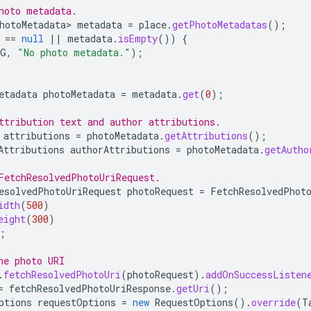
hoto metadata.
hotoMetadata>
metadata
=
place
.
getPhotoMetadatas
();
==
null
||
metadata
.
isEmpty
())
{
AG
,
"No photo metadata."
);
etadata
photoMetadata
=
metadata
.
get
(
0
);
ttribution text and author attributions.
attributions
=
photoMetadata
.
getAttributions
();
Attributions
authorAttributions
=
photoMetadata
.
getAutho
FetchResolvedPhotoUriRequest.
esolvedPhotoUriRequest
photoRequest
=
FetchResolvedPhot
idth
(
500
)
eight
(
300
)
;
he photo URI
.
fetchResolvedPhotoUri
(
photoRequest
).
addOnSuccessListen
=
fetchResolvedPhotoUriResponse
.
getUri
();
ptions
requestOptions
=
new
RequestOptions
().
override
(
T