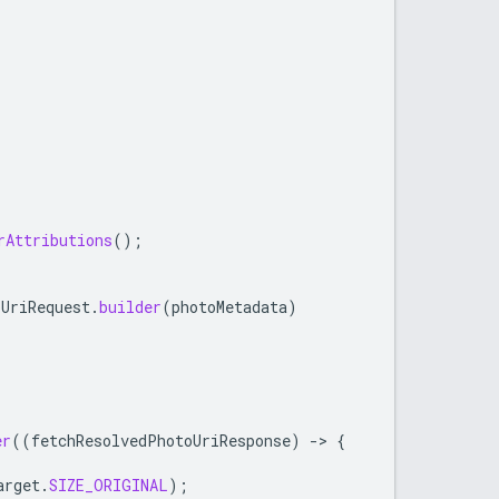
rAttributions
();
oUriRequest
.
builder
(
photoMetadata
)
er
((
fetchResolvedPhotoUriResponse
)
->
{
arget
.
SIZE_ORIGINAL
);