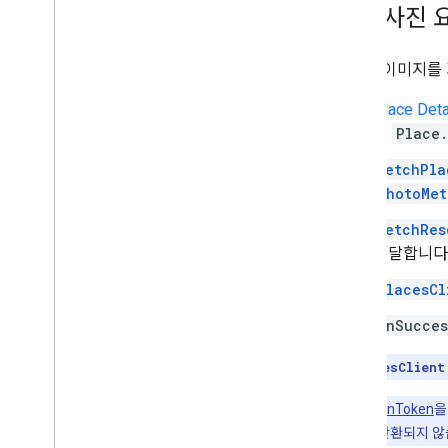
장소 Rx 라이브러리
장소 사진 
Secrets Gradle 플러그인
장소의 이미지를 
Place Deta
에
Place
FetchPla
PhotoMet
FetchRes
전달합니다
PlacesCl
OnSucces
참고:
PlacesClient
CancellationToken
을
행되면 응답이 반환되지 않